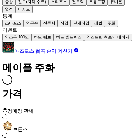
종합
길드(지하 수로)
스타포스
전투력
무릉도장
유니온
업적
더시드
통계
스타포스
인구수
전투력
직업
본캐직업
레벨
주화
이벤트
익스우 100인
하드 림보
하드 발드릭스
익스트림 최초의 대적자
아즈모스 협곡 손익 계산기
메이플 주화
가격
경매장 관세
브론즈