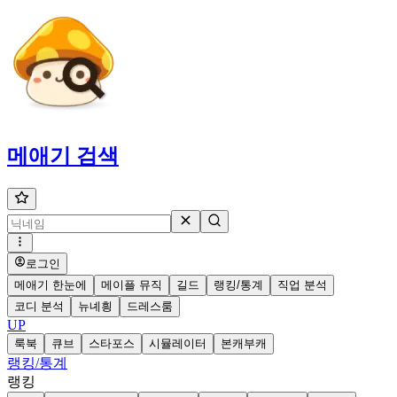
메애기
검색
로그인
메애기 한눈에
메이플 뮤직
길드
랭킹/통계
직업 분석
코디 분석
뉴녜힁
드레스룸
UP
룩북
큐브
스타포스
시뮬레이터
본캐부캐
랭킹/통계
랭킹