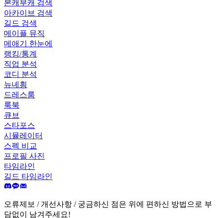
본캐부캐 검색
아카이브 검색
길드 검색
메이플 뮤직
메애기 한눈에
랭킹/통계
직업 분석
코디 분석
뉴녜힁
드레스룸
룩북
큐브
스타포스
시뮬레이터
스펙 비교
프로필 사진
타임라인
길드 타임라인
오류제보 / 개선사항 / 궁금하신 점은 위에 편하신 방법으로 부
담없이 남겨주세요!