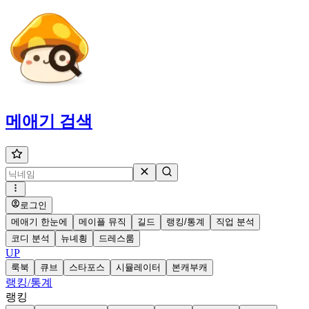
메애기
검색
로그인
메애기 한눈에
메이플 뮤직
길드
랭킹/통계
직업 분석
코디 분석
뉴녜힁
드레스룸
UP
룩북
큐브
스타포스
시뮬레이터
본캐부캐
랭킹/통계
랭킹