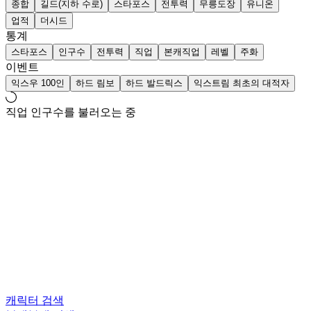
종합
길드(지하 수로)
스타포스
전투력
무릉도장
유니온
업적
더시드
통계
스타포스
인구수
전투력
직업
본캐직업
레벨
주화
이벤트
익스우 100인
하드 림보
하드 발드릭스
익스트림 최초의 대적자
직업 인구수를 불러오는 중
캐릭터 검색