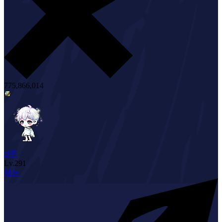
775,866,014
zl존
Lv.
291
제논