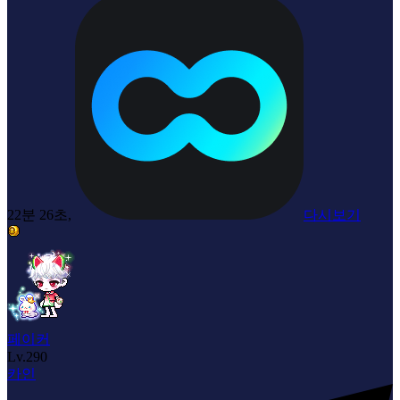
22분 26초,
다시보기
페이커
Lv.
290
카인