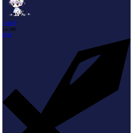
건물주
Lv.
290
팬텀