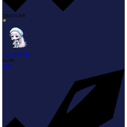
728,670,309
버프가부족햄
Lv.
291
비숍