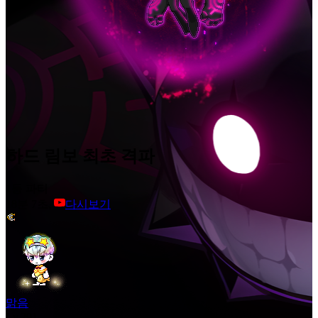
하드 림보 최초 격파
1등 파티
18분 7초,
다시보기
맑음
Lv.
291