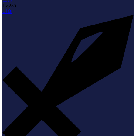
Lv.
285
비숍