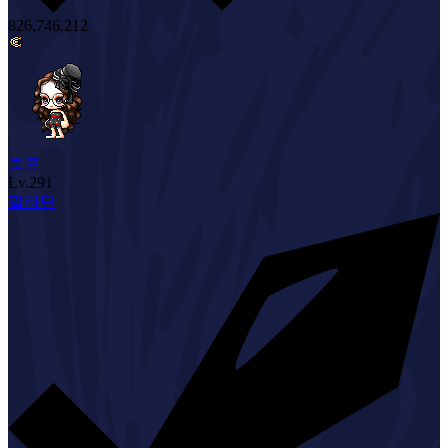
826,746,212
토르
Lv.
291
팔라딘