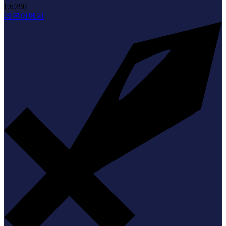
Lv.
290
데몬어벤져