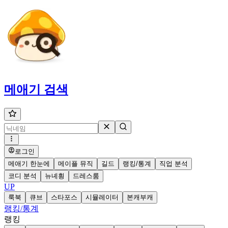
메애기
검색
로그인
메애기 한눈에
메이플 뮤직
길드
랭킹/통계
직업 분석
코디 분석
뉴녜힁
드레스룸
UP
룩북
큐브
스타포스
시뮬레이터
본캐부캐
랭킹/통계
랭킹