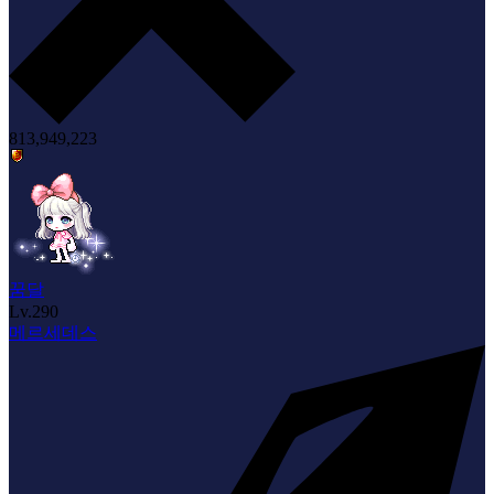
813,949,223
꿈달
Lv.
290
메르세데스