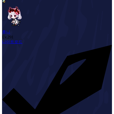
후니
Lv.
291
나이트로드