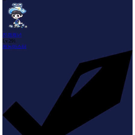
진격캐넌
Lv.
291
캐논마스터