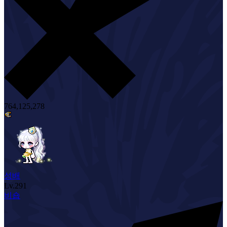
764,125,278
성배
Lv.
291
비숍