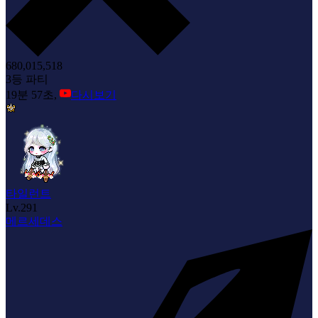
680,015,518
3등 파티
19분 57초,
다시보기
타일런트
Lv.
291
메르세데스