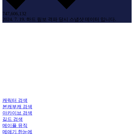
747,606,132
2024. 7. 19. 하드 림보 격파 당시 스냅샷 데이터 입니다.
캐릭터 검색
본캐부캐 검색
아카이브 검색
길드 검색
메이플 뮤직
메애기 한눈에