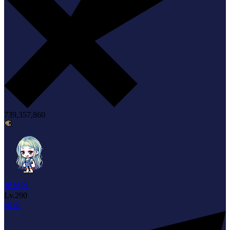
739,357,860
꽃성에
Lv.
290
비숍