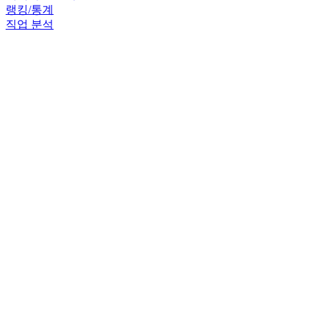
랭킹/통계
직업 분석
코디 분석
뉴녜힁
드레스룸
룩북
큐브
스타포스
시뮬레이터
스펙 비교
프로필 사진
타임라인
길드 타임라인
오류제보 / 개선사항 / 궁금하신 점은 위에 편하신 방법으로 부
담없이 남겨주세요!
contact@meaegi.com
since 2023. 12. 22.
개인정보처리방침