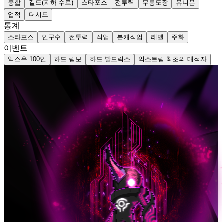
종합
길드(지하 수로)
스타포스
전투력
무릉도장
유니온
업적
더시드
통계
스타포스
인구수
전투력
직업
본캐직업
레벨
주화
이벤트
익스우 100인
하드 림보
하드 발드릭스
익스트림 최초의 대적자