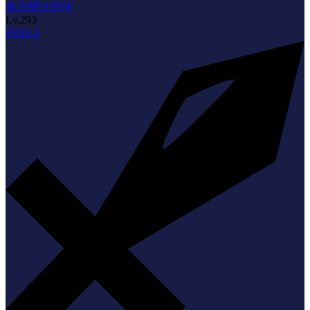
초코빵내꺼야
Lv.
293
카데나