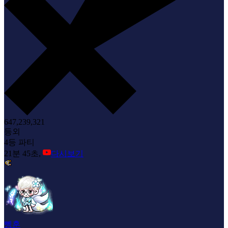
647,239,321
등외
4등 파티
21분 45초,
다시보기
뼁훈