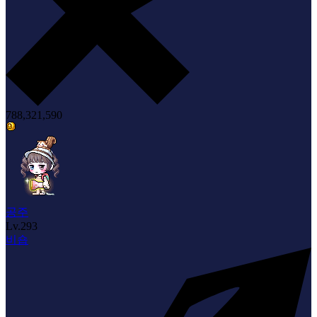
788,321,590
공주
Lv.
293
비숍