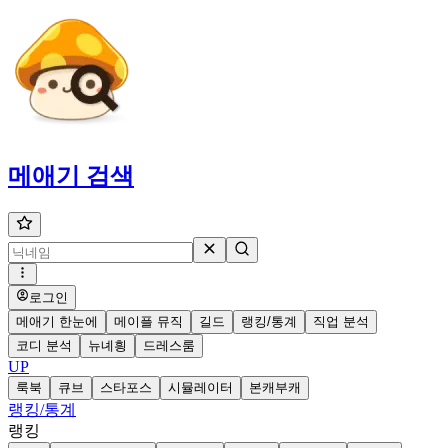
메애기
검색
로그인
메애기 한눈에
메이플 뮤직
길드
랭킹/통계
직업 분석
코디 분석
뉴녜힁
드레스룸
UP
룩북
큐브
스타포스
시뮬레이터
본캐부캐
랭킹/통계
랭킹