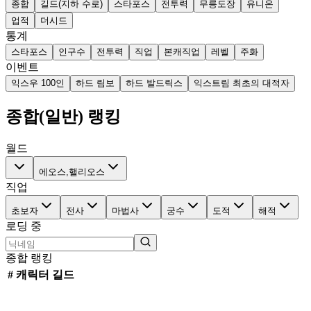
종합
길드(지하 수로)
스타포스
전투력
무릉도장
유니온
업적
더시드
통계
스타포스
인구수
전투력
직업
본캐직업
레벨
주화
이벤트
익스우 100인
하드 림보
하드 발드릭스
익스트림 최초의 대적자
종합(
일반
) 랭킹
월드
에오스,핼리오스
직업
초보자
전사
마법사
궁수
도적
해적
로딩 중
종합 랭킹
#
캐릭터
길드