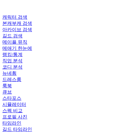
캐릭터 검색
본캐부캐 검색
아카이브 검색
길드 검색
메이플 뮤직
메애기 한눈에
랭킹/통계
직업 분석
코디 분석
뉴녜힁
드레스룸
룩북
큐브
스타포스
시뮬레이터
스펙 비교
프로필 사진
타임라인
길드 타임라인