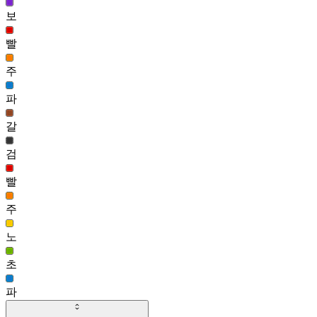
보
슈퍼스타 헤어(여)
56,724
빨
109
주
흑발 허쉬 헤어(남)
56,552
파
110
갈
SD 전율의 타츠마키 헤어
56,173
검
111
빨
슈리 헤어(남)
55,975
주
노
초
파