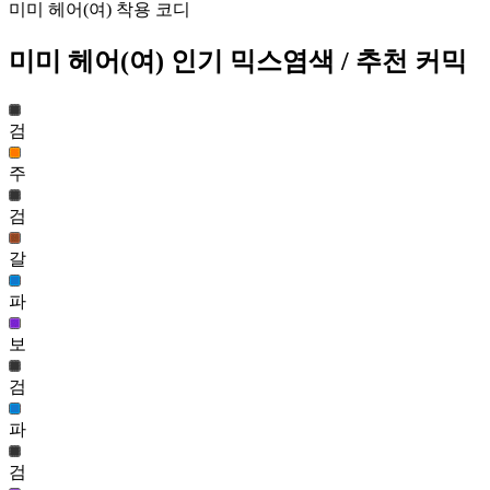
59,007
미미 헤어(여) 착용 코디
103
미미 헤어(여)
인기 믹스염색
/ 추천 커믹
노마드 브리즈 헤어(남)
58,099
104
검
설아 헤어(여)
57,994
주
105
검
갈
미미 헤어(여)
파
57,645
106
보
맑음 한 스푼 헤어(여)
57,482
검
107
파
갤럭시 헤어(남)
56,938
검
108