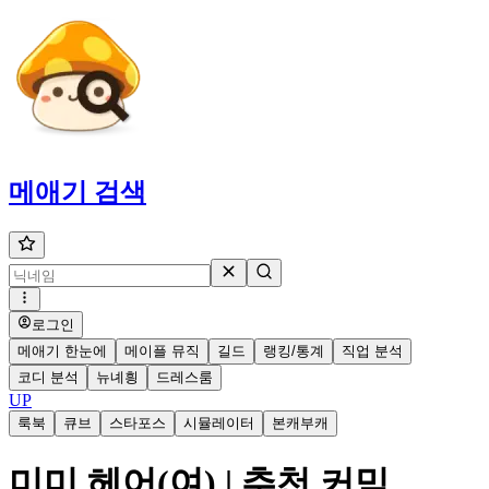
메애기
검색
로그인
메애기 한눈에
메이플 뮤직
길드
랭킹/통계
직업 분석
코디 분석
뉴녜힁
드레스룸
UP
룩북
큐브
스타포스
시뮬레이터
본캐부캐
미미 헤어(여) | 추천 커믹