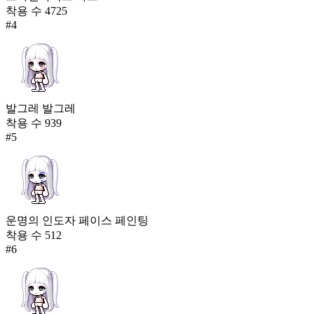
착용 수
4725
#
4
발그레 발그레
착용 수
939
#
5
운명의 인도자 페이스 페인팅
착용 수
512
#
6