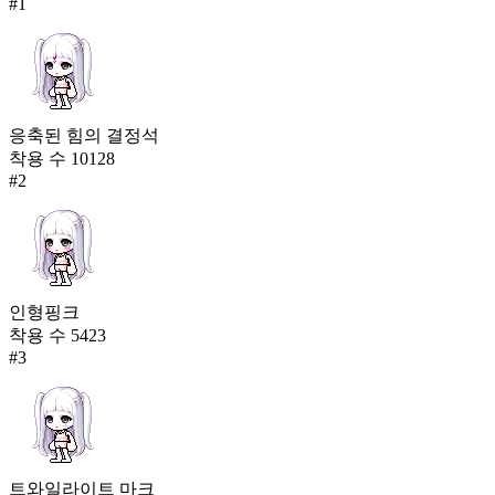
#
1
응축된 힘의 결정석
착용 수
10128
#
2
인형핑크
착용 수
5423
#
3
트와일라이트 마크