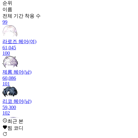
순위
이름
전체 기간
착용 수
99
라로즈 헤어(여)
61,045
100
제롬 헤어(남)
60,086
101
리코 헤어(남)
59,300
102
최근 본
찜 코디
아린 헤어(여)