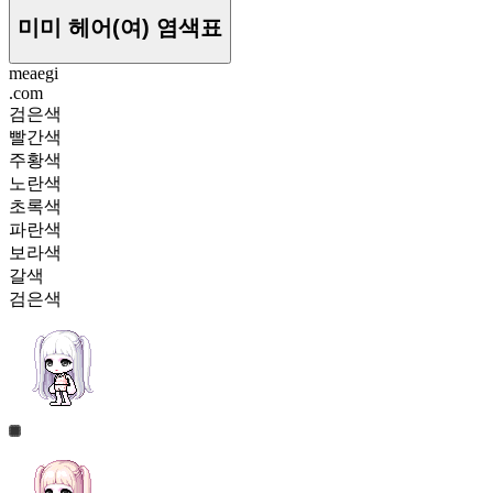
미미 헤어(여)
염색표
meaegi
.com
검은색
빨간색
주황색
노란색
초록색
파란색
보라색
갈색
검은색