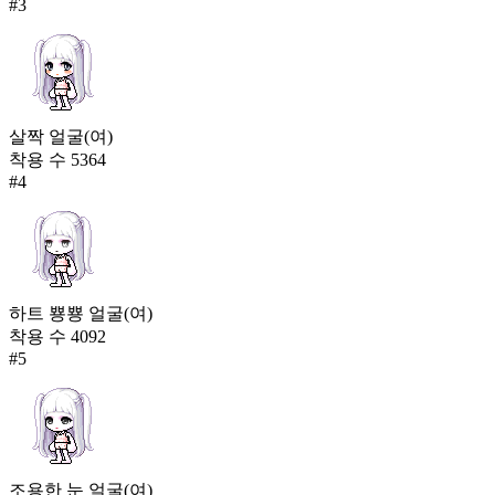
#
3
살짝 얼굴(여)
착용 수
5364
#
4
하트 뿅뿅 얼굴(여)
착용 수
4092
#
5
조용한 눈 얼굴(여)