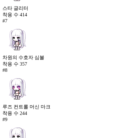
스타 글리터
착용 수
414
#
7
차원의 수호자 심볼
착용 수
357
#
8
루즈 컨트롤 머신 마크
착용 수
244
#
9