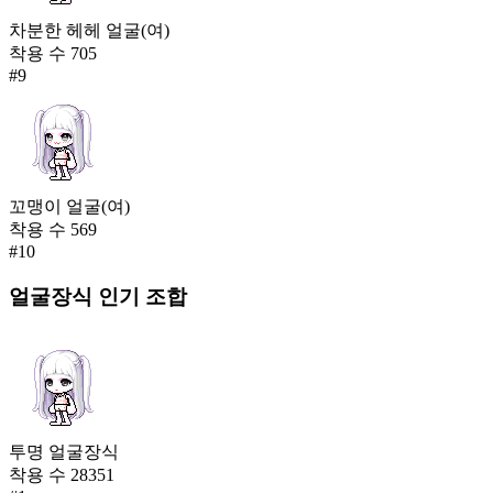
차분한 헤헤 얼굴(여)
착용 수
705
#
9
꼬맹이 얼굴(여)
착용 수
569
#
10
얼굴장식
인기 조합
투명 얼굴장식
착용 수
28351