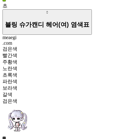
초
블링 슈가캔디 헤어(여)
염색표
meaegi
.com
검은색
빨간색
주황색
노란색
초록색
파란색
보라색
갈색
검은색