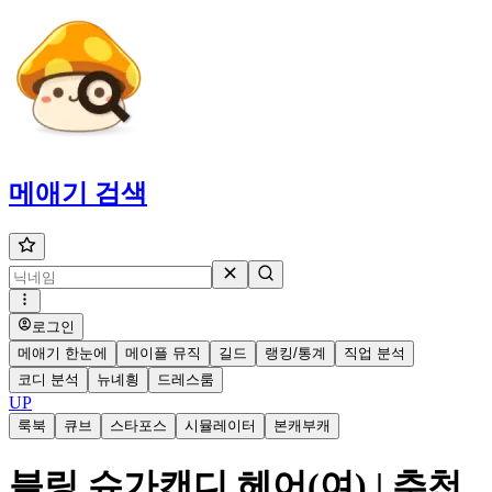
메애기
검색
로그인
메애기 한눈에
메이플 뮤직
길드
랭킹/통계
직업 분석
코디 분석
뉴녜힁
드레스룸
UP
룩북
큐브
스타포스
시뮬레이터
본캐부캐
블링 슈가캔디 헤어(여) | 추천