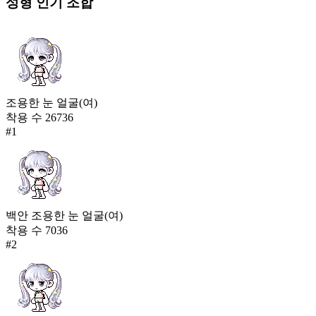
성형
인기 조합
조용한 눈 얼굴(여)
착용 수
26736
#
1
백안 조용한 눈 얼굴(여)
착용 수
7036
#
2