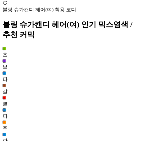
블링크 헤어(여)
블링 슈가캔디 헤어(여) 착용 코디
68,299
87
블링 슈가캔디 헤어(여)
인기 믹스염색
/
리커버 헤어(여)
추천 커믹
67,756
88
시그널 헤어(남)
초
67,452
89
보
파
블링 슈가캔디 헤어(여)
66,819
갈
90
빨
별모래 헤어(여)
66,663
파
91
주
레드카펫 헤어(남)
65,613
파