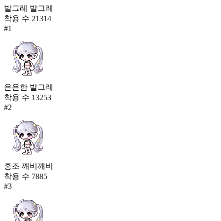
발그레 발그레
착용 수
21314
#
1
은은한 발그레
착용 수
13253
#
2
홍조 깨비깨비
착용 수
7885
#
3