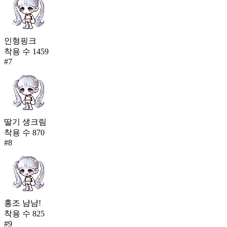
인형핑크
착용 수
1459
#
7
딸기 생크림
착용 수
870
#
8
홍조 냠냠!
착용 수
825
#
9