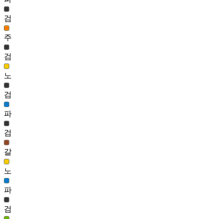
92
검
보스 카링 헤어
65,518
주
93
검
스테리 헤어(남)
65,391
94
노
하이틴 걸 헤어(여)
검
64,771
95
파
안개 수려 헤어(여)
검
64,417
갈
노
파
검