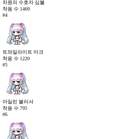
차원의 수호자 심볼
착용 수
1469
#
4
트와일라이트 마크
착용 수
1220
#
5
아일린 블러셔
착용 수
795
#
6