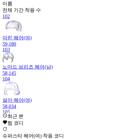
이름
전체 기간
착용 수
102
아린 헤어(여)
59,180
103
노마드 브리즈 헤어(남)
58,145
104
설아 헤어(여)
58,034
105
최근 본
찜 코디
슈퍼스타 헤어(여) 착용 코디
미미 헤어(여)