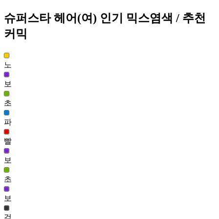
57,691
106
슈퍼스타 헤어(여)
인기 믹스염색
/ 추천
커믹
맑음 한 스푼 헤어(여)
57,529
107
노
갤럭시 헤어(남)
57,005
보
108
초
슈퍼스타 헤어(여)
파
56,756
109
빨
흑발 허쉬 헤어(남)
보
56,582
110
초
SD 전율의 타츠마키 헤어
보
56,229
111
검