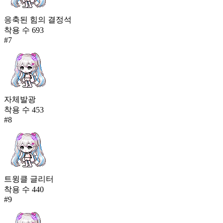
응축된 힘의 결정석
착용 수
693
#
7
자체발광
착용 수
453
#
8
트윙클 글리터
착용 수
440
#
9