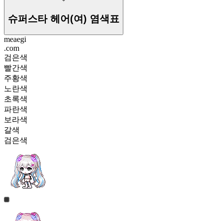
슈퍼스타 헤어(여)
염색표
meaegi
.com
검은색
빨간색
주황색
노란색
초록색
파란색
보라색
갈색
검은색