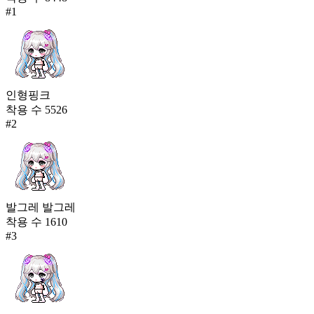
#
1
인형핑크
착용 수
5526
#
2
발그레 발그레
착용 수
1610
#
3