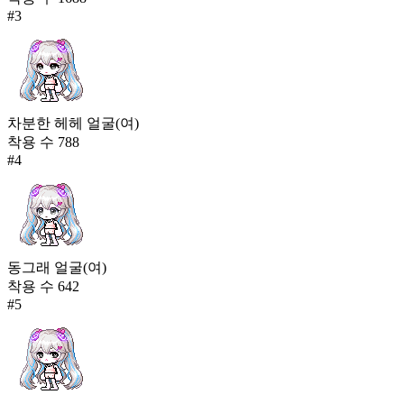
#
3
차분한 헤헤 얼굴(여)
착용 수
788
#
4
동그래 얼굴(여)
착용 수
642
#
5