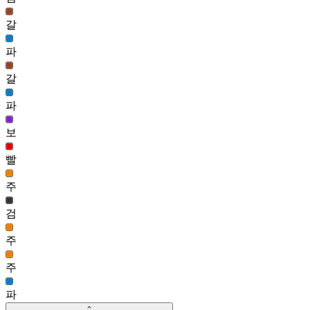
슈리 헤어(남)
갈
56,014
112
파
애쉬 페르 헤어(남)
갈
55,960
113
파
벨라 헤어(여)
55,061
보
114
빨
여울 헤어(여)
55,057
주
검
주
주
파