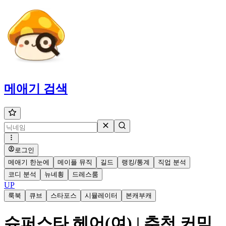
메애기
검색
로그인
메애기 한눈에
메이플 뮤직
길드
랭킹/통계
직업 분석
코디 분석
뉴녜힁
드레스룸
UP
룩북
큐브
스타포스
시뮬레이터
본캐부캐
슈퍼스타 헤어(여) | 추천 커믹