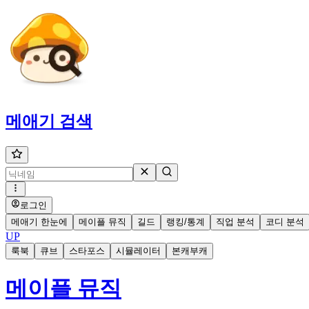
메애기
검색
로그인
메애기 한눈에
메이플 뮤직
길드
랭킹/통계
직업 분석
코디 분석
UP
룩북
큐브
스타포스
시뮬레이터
본캐부캐
메이플 뮤직