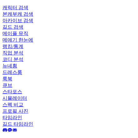
캐릭터 검색
본캐부캐 검색
아카이브 검색
길드 검색
메이플 뮤직
메애기 한눈에
랭킹/통계
직업 분석
코디 분석
뉴녜힁
드레스룸
룩북
큐브
스타포스
시뮬레이터
스펙 비교
프로필 사진
타임라인
길드 타임라인