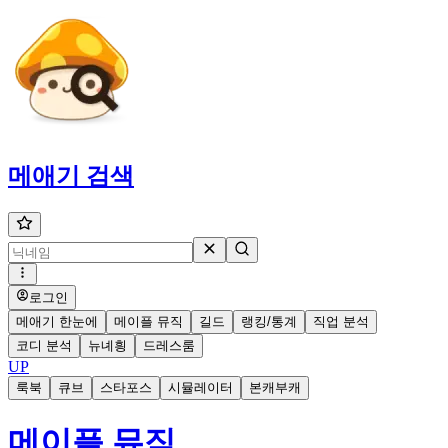
메애기
검색
로그인
메애기 한눈에
메이플 뮤직
길드
랭킹/통계
직업 분석
코디 분석
뉴녜힁
드레스룸
UP
룩북
큐브
스타포스
시뮬레이터
본캐부캐
메이플 뮤직