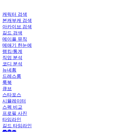
캐릭터 검색
본캐부캐 검색
아카이브 검색
길드 검색
메이플 뮤직
메애기 한눈에
랭킹/통계
직업 분석
코디 분석
뉴녜힁
드레스룸
룩북
큐브
스타포스
시뮬레이터
스펙 비교
프로필 사진
타임라인
길드 타임라인