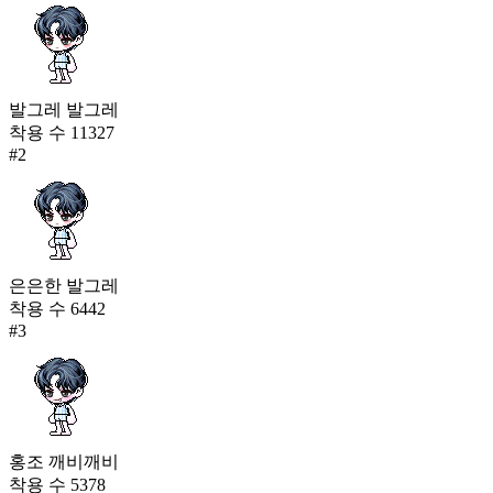
발그레 발그레
착용 수
11327
#
2
은은한 발그레
착용 수
6442
#
3
홍조 깨비깨비
착용 수
5378