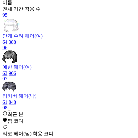
이름
전체 기간
착용 수
95
안개 수려 헤어(여)
64,388
96
에반 헤어(여)
63,906
97
리커버 헤어(남)
61,848
98
최근 본
찜 코디
수호 헤어(남)
61,830
리코 헤어(남) 착용 코디
99