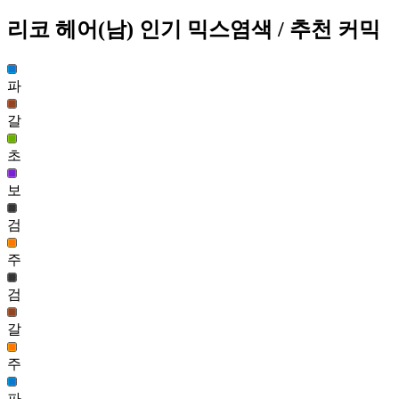
리코 헤어(남)
인기 믹스염색
/ 추천 커믹
라로즈 헤어(여)
60,865
100
파
제롬 헤어(남)
59,820
갈
101
초
리코 헤어(남)
보
59,214
102
검
아린 헤어(여)
주
58,347
103
검
노마드 브리즈 헤어(남)
갈
57,915
104
주
설아 헤어(여)
파