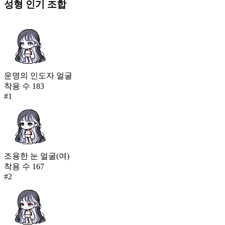
성형
인기 조합
운명의 인도자 얼굴
착용 수
183
#
1
조용한 눈 얼굴(여)
착용 수
167
#
2