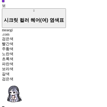
보
시크릿 컬러 헤어(여)
염색표
meaegi
.com
검은색
빨간색
주황색
노란색
초록색
파란색
보라색
갈색
검은색