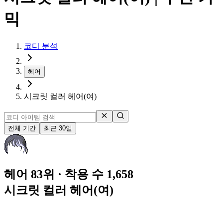
믹
코디 분석
헤어
시크릿 컬러 헤어(여)
전체 기간
최근 30일
헤어 83위
· 착용 수 1,658
시크릿 컬러 헤어(여)