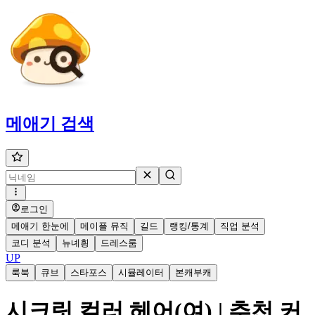
메애기
검색
로그인
메애기 한눈에
메이플 뮤직
길드
랭킹/통계
직업 분석
코디 분석
뉴녜힁
드레스룸
UP
룩북
큐브
스타포스
시뮬레이터
본캐부캐
시크릿 컬러 헤어(여) | 추천 커