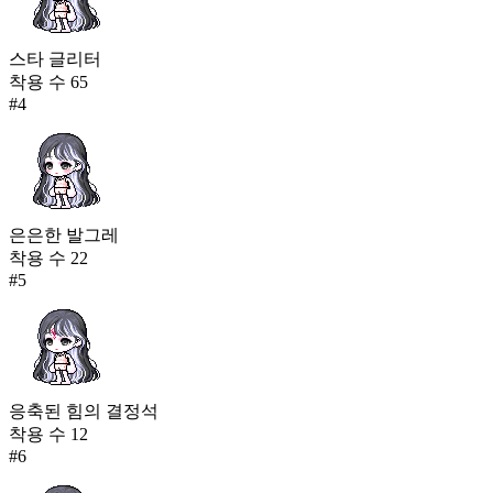
스타 글리터
착용 수
65
#
4
은은한 발그레
착용 수
22
#
5
응축된 힘의 결정석
착용 수
12
#
6