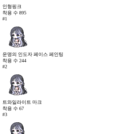
인형핑크
착용 수
895
#
1
운명의 인도자 페이스 페인팅
착용 수
244
#
2
트와일라이트 마크
착용 수
67
#
3