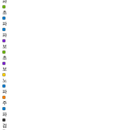
파
사일런스 헤어(남)
1,626
초
87
파
흑발 데이즈 헤어(여)
1,621
파
88
보
수호 헤어(남)
1,607
초
89
포춘 헤어(남)
보
1,601
노
파
주
파
검