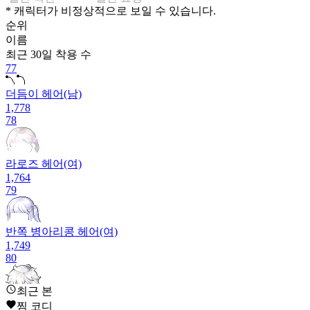
* 캐릭터가 비정상적으로 보일 수 있습니다.
순위
이름
최근 30일
착용 수
77
더듬이 헤어(남)
1,778
78
라로즈 헤어(여)
1,764
79
반쪽 병아리콩 헤어(여)
1,749
80
최근 본
달시 헤어(남)
찜 코디