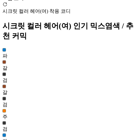
1,747
81
시크릿 컬러 헤어(여) 착용 코디
이슬꽃 헤어(여)
1,692
시크릿 컬러 헤어(여)
인기 믹스염색
/ 추
82
천 커믹
엘피네 헤어(여)
1,682
83
파
갈
시크릿 컬러 헤어(여)
1,658
검
84
갈
포숑 헤어(남)
1,643
검
85
주
시크릿 보브 헤어(여)
1,638
검
86