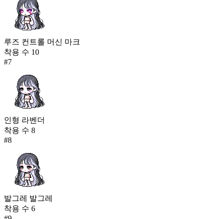
루즈 컨트롤 머신 마크
착용 수
10
#
7
인형 라벤더
착용 수
8
#
8
발그레 발그레
착용 수
6
#
9