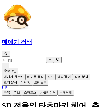
메애기
검색
로그인
메애기 한눈에
메이플 뮤직
길드
랭킹/통계
직업 분석
코디 분석
뉴녜힁
드레스룸
UP
룩북
큐브
스타포스
시뮬레이터
본캐부캐
SD 전율의 타츠마키 헤어 | 추