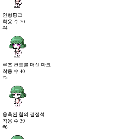
인형핑크
착용 수
70
#
4
루즈 컨트롤 머신 마크
착용 수
40
#
5
응축된 힘의 결정석
착용 수
39
#
6