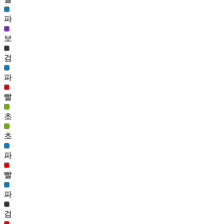
기사단장 이리나 헤어(여)
파
1,070
135
보
더벅 머리(남)
검
1,021
136
파
스테리 헤어(남)
빨
1,006
137
초
다크 스텔라 헤어(여)
초
995
파
빨
파
검