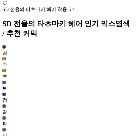
원더 바니(여)
SD 전율의 타츠마키 헤어 착용 코디
1,114
129
SD 전율의 타츠마키 헤어
인기 믹스염색
민트 헤어(남)
/ 추천 커믹
1,107
130
시간의나라 흰토끼 헤어(남)
검
1,087
131
주
초
SD 전율의 타츠마키 헤어
1,086
보
132
검
히트맨 헤어(남)
1,079
갈
133
파
나비야 헤어(여)
1,072
134
갈