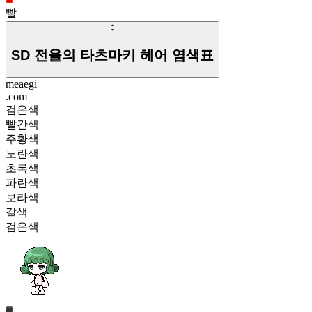
빨
SD 전율의 타츠마키 헤어
염색표
meaegi
.com
검은색
빨간색
주황색
노란색
초록색
파란색
보라색
갈색
검은색