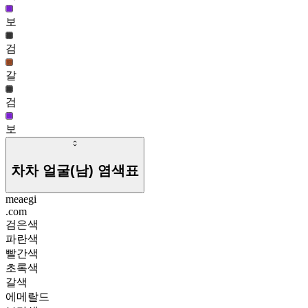
보
검
갈
검
보
차차 얼굴(남)
염색표
meaegi
.com
검은색
파란색
빨간색
초록색
갈색
에메랄드