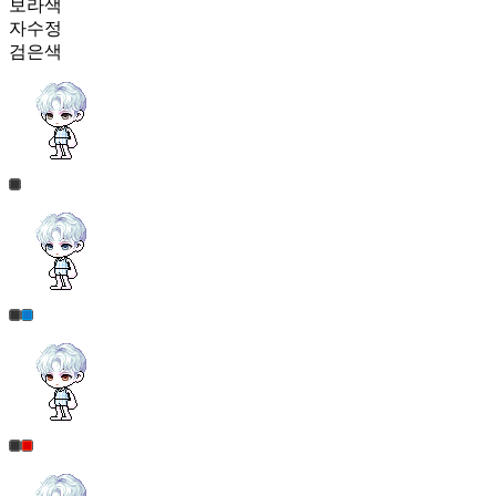
보라색
자수정
검은색