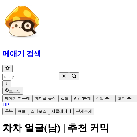
메애기
검색
로그인
메애기 한눈에
메이플 뮤직
길드
랭킹/통계
직업 분석
코디 분석
UP
룩북
큐브
스타포스
시뮬레이터
본캐부캐
차차 얼굴(남) | 추천 커믹