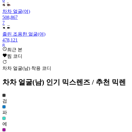
차차 얼굴(여)
508,867
7
졸린 조용한 얼굴(여)
478,121
8
최근 본
졸린 얼굴(여)
찜 코디
447,892
9
차차 얼굴(남) 착용 코디
차분한 루시드 얼굴(남)
차차 얼굴(남)
인기 믹스렌즈
/ 추천 믹렌
412,144
10
검
차차 얼굴(남)
408,768
11
파
아잉 얼굴(남)
에
348,072