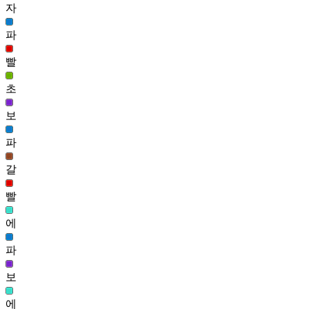
12
자
아잉 얼굴(여)
파
337,086
13
빨
졸린 얼굴(남)
초
324,628
14
보
동그래 얼굴(여)
파
308,037
15
갈
차분한 루시드 얼굴(여)
빨
280,756
16
에
설매화 렌 얼굴(여)
파
269,795
보
에