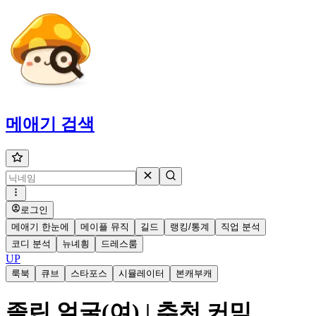
메애기
검색
로그인
메애기 한눈에
메이플 뮤직
길드
랭킹/통계
직업 분석
코디 분석
뉴녜힁
드레스룸
UP
룩북
큐브
스타포스
시뮬레이터
본캐부캐
졸린 얼굴(여) | 추천 커믹