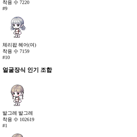
착용 수
7220
#
9
체리팝 헤어(여)
착용 수
7159
#
10
얼굴장식
인기 조합
발그레 발그레
착용 수
102619
#
1