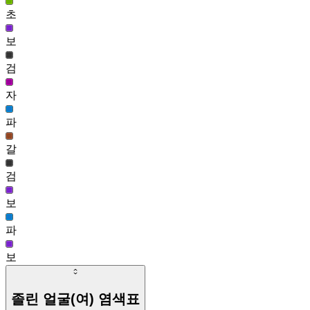
졸린 얼굴(남)
초
324,410
14
보
동그래 얼굴(여)
검
307,263
자
파
갈
검
보
파
보
졸린 얼굴(여)
염색표