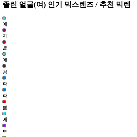
졸린 조용한 얼굴(여)
졸린 얼굴(여)
인기 믹스렌즈
/ 추천 믹렌
476,957
8
에
졸린 얼굴(여)
447,189
자
9
차분한 루시드 얼굴(남)
빨
411,536
10
에
차차 얼굴(남)
검
408,125
11
파
아잉 얼굴(남)
파
347,427
12
빨
아잉 얼굴(여)
에
336,483
13
보