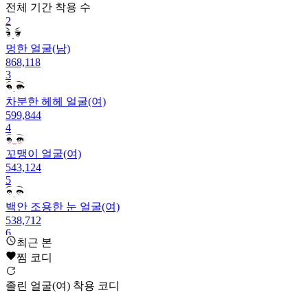
전체 기간
착용 수
2
멍한 얼굴(남)
868,118
3
차분한 헤헤 얼굴(여)
599,844
4
꼬맹이 얼굴(여)
543,124
5
백안 조용한 눈 얼굴(여)
538,712
6
최근 본
찜 코디
차차 얼굴(여)
507,802
7
졸린 얼굴(여) 착용 코디