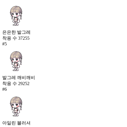
은은한 발그레
착용 수
37255
#
5
발그레 깨비깨비
착용 수
29252
#
6
아일린 블러셔