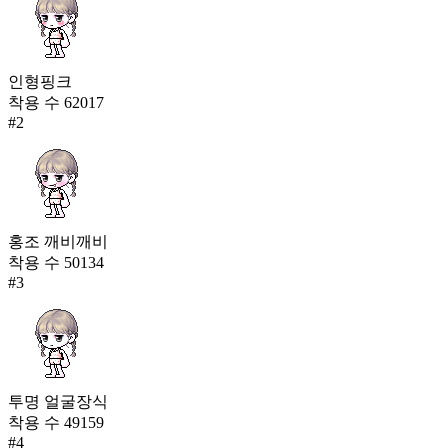
인형핑크
착용 수
62017
#
2
홍조 깨비깨비
착용 수
50134
#
3
투명 얼굴장식
착용 수
49159
#
4