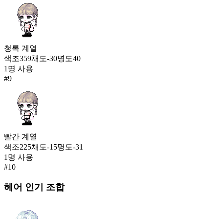
청록
계열
색조
359
채도
-30
명도
40
1
명 사용
#
9
빨간
계열
색조
225
채도
-15
명도
-31
1
명 사용
#
10
헤어
인기 조합