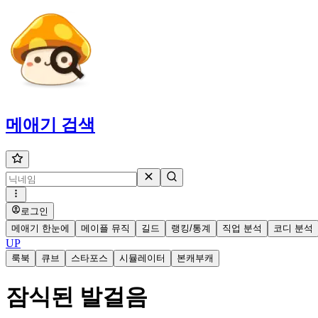
메애기
검색
로그인
메애기 한눈에
메이플 뮤직
길드
랭킹/통계
직업 분석
코디 분석
UP
룩북
큐브
스타포스
시뮬레이터
본캐부캐
잠식된 발걸음