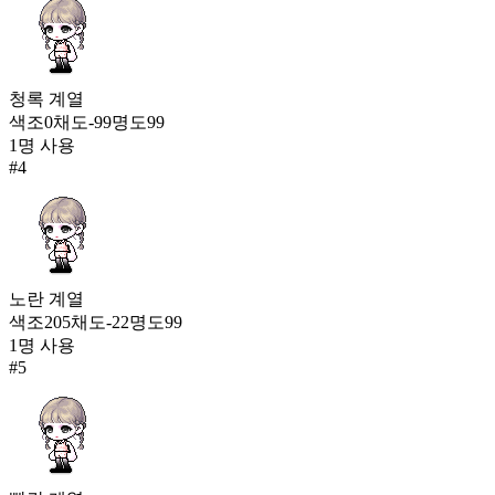
71,297
청록
계열
색조
0
채도
-99
명도
99
1
명 사용
#
4
노란
계열
색조
205
채도
-22
명도
99
1
명 사용
#
5