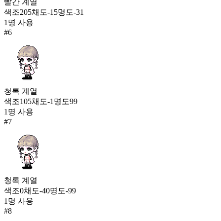
빨간
계열
색조
205
채도
-15
명도
-31
1
명 사용
#
6
청록
계열
색조
105
채도
-1
명도
99
1
명 사용
#
7
청록
계열
색조
0
채도
-40
명도
-99
1
명 사용
#
8