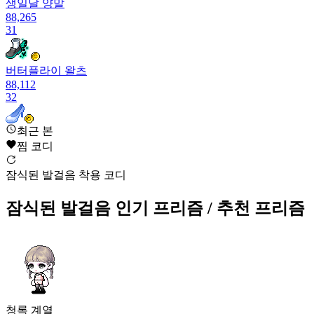
생일날 양말
88,265
31
버터플라이 왈츠
88,112
32
최근 본
선녀의 자존심(여)
찜 코디
86,786
33
잠식된 발걸음 착용 코디
에버니아 부츠
86,340
잠식된 발걸음
인기 프리즘
/ 추천 프리즘
34
뭉게뭉게 무지개 신발
79,414
35
잠식된 발걸음
청록
계열