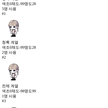
79,333
색조
0
채도
-99
명도
28
36
5
명 사용
#
1
지식의 흐름
77,472
37
작은 해달 슬리퍼
73,178
38
청록
계열
색조
0
채도
-99
명도
28
봉인된 기억
2
명 사용
72,773
#
2
39
체리베리 니삭스
72,710
40
전체
계열
시크 블랙 구두
색조
0
채도
-98
명도
99
71,751
1
명 사용
41
#
3
메이플 아지트 슈즈