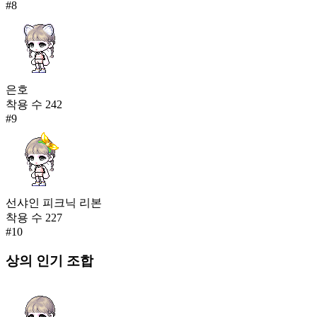
#
8
은호
착용 수
242
#
9
선샤인 피크닉 리본
착용 수
227
#
10
상의
인기 조합