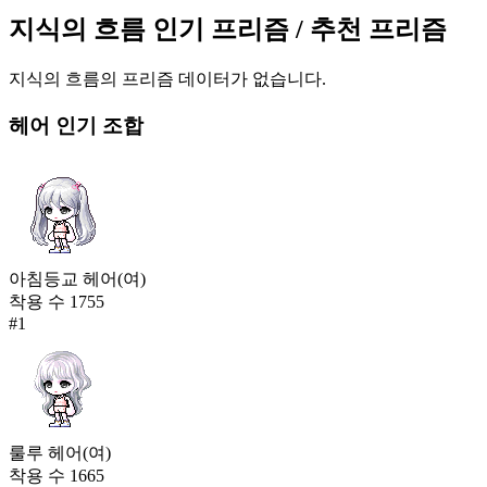
79,466
지식의 흐름
인기 프리즘
/ 추천 프리즘
35
잠식된 발걸음
지식의 흐름
의 프리즘 데이터가 없습니다.
79,417
36
헤어
인기 조합
지식의 흐름
77,528
37
작은 해달 슬리퍼
73,260
아침등교 헤어(여)
38
착용 수
1755
#
1
봉인된 기억
72,841
39
시크 블랙 구두
72,807
룰루 헤어(여)
40
착용 수
1665