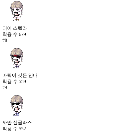
티어 스텔라
착용 수
679
#
8
마력이 깃든 안대
착용 수
559
#
9
까만 선글라스
착용 수
552