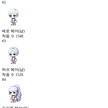
체리베리 니삭스
#
2
72,756
41
메이플 아지트 슈즈
71,386
42
베로 헤어(남)
착용 수
1548
차원의 수호자 부츠
#
3
70,236
허쉬 헤어(남)
착용 수
1526
#
4