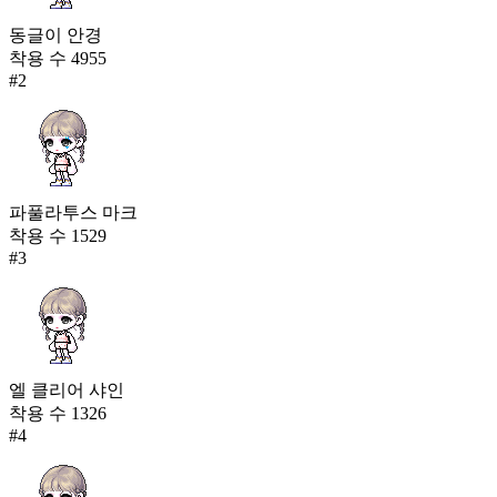
동글이 안경
착용 수
4955
#
2
파풀라투스 마크
착용 수
1529
#
3
엘 클리어 샤인
착용 수
1326
#
4