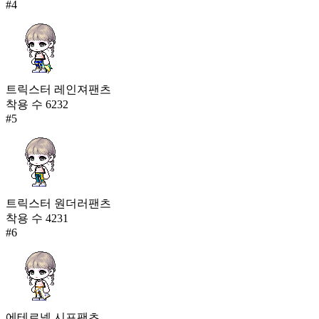
#
4
트릭스터 레인져팬츠
착용 수
6232
#
5
트릭스터 원더러팬츠
착용 수
4231
#
6
에테르넬 시프팬츠