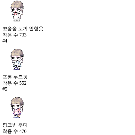
뽀송송 토끼 인형옷
착용 수
733
#
4
프롱 루즈핏
착용 수
552
#
5
핑크빈 후디
착용 수
470