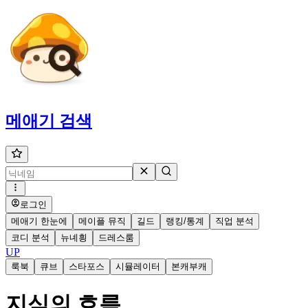
메애기
검색
로그인
메애기 한눈에
메이플 뮤직
길드
랭킹/통계
직업 분석
코디 분석
뉴녜힁
드레스룸
UP
룩북
큐브
스타포스
시뮬레이터
본캐부캐
지식의 흐름