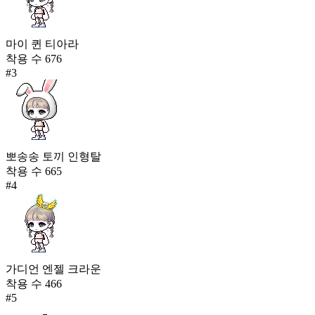
마이 퀸 티아라
착용 수
676
#
3
뽀송송 토끼 인형탈
착용 수
665
#
4
가디언 엔젤 크라운
착용 수
466
#
5