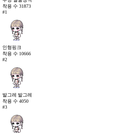
착용 수
31873
#
1
인형핑크
착용 수
10666
#
2
발그레 발그레
착용 수
4050
#
3