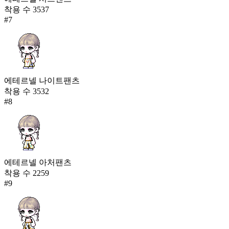
착용 수
3537
#
7
에테르넬 나이트팬츠
착용 수
3532
#
8
에테르넬 아처팬츠
착용 수
2259
#
9