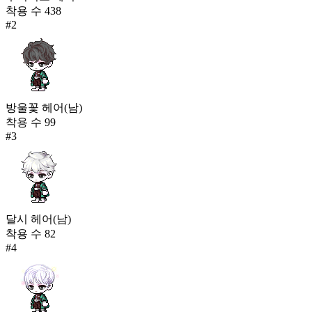
달빛 느와르 자켓(남)
착용 수
438
24,441
#
2
220
난빛 단아(남)
24,428
221
상큼 펭귄 인형옷
방울꽃 헤어(남)
24,188
착용 수
99
#
3
달시 헤어(남)
착용 수
82
#
4