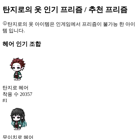
24,657
214
탄지로의 옷
인기 프리즘
/ 추천 프리즘
이노스케의 바지(남)
탄지로의 옷
아이템은 인게임에서 프리즘이 불가능 한 아이
24,603
215
템 입니다.
헤어
인기 조합
탄지로의 옷
24,531
216
미스터리 스펠(여)
24,512
217
탄지로 헤어
빅풋 슈트
착용 수
20357
24,478
#
1
218
달의 고지(여)
24,469
219
무이치로 헤어