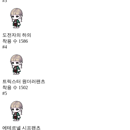
#
3
도전자의 하의
착용 수
1586
#
4
트릭스터 원더러팬츠
착용 수
1502
#
5
에테르넬 시프팬츠