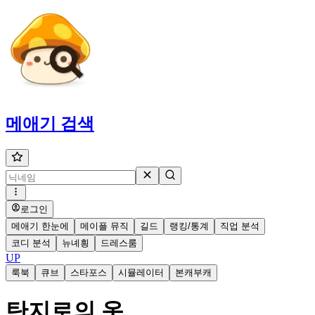
메애기
검색
로그인
메애기 한눈에
메이플 뮤직
길드
랭킹/통계
직업 분석
코디 분석
뉴녜힁
드레스룸
UP
룩북
큐브
스타포스
시뮬레이터
본캐부캐
탄지로의 옷