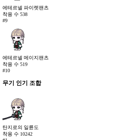
에테르넬 파이렛팬츠
착용 수
538
#
9
에테르넬 메이지팬츠
착용 수
519
#
10
무기
인기 조합
탄지로의 일륜도
착용 수
10242