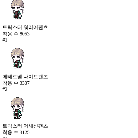
트릭스터 워리어팬츠
착용 수
8053
#
1
에테르넬 나이트팬츠
착용 수
3337
#
2
트릭스터 어새신팬츠
착용 수
3125