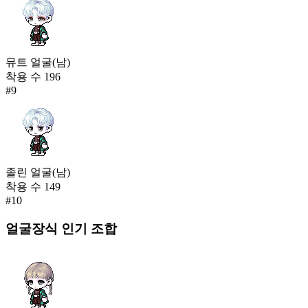
뮤트 얼굴(남)
착용 수
196
#
9
졸린 얼굴(남)
착용 수
149
#
10
얼굴장식
인기 조합