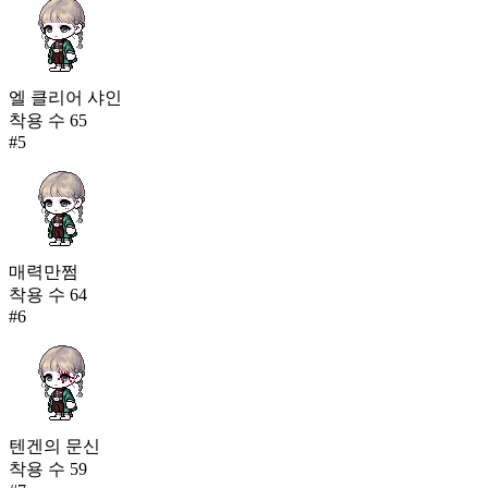
엘 클리어 샤인
착용 수
65
#
5
매력만쩜
착용 수
64
#
6
텐겐의 문신
착용 수
59