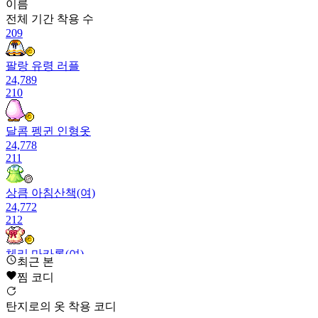
이름
전체 기간
착용 수
209
팔랑 유령 러플
24,789
210
달콤 펭귄 인형옷
24,778
211
상큼 아침산책(여)
24,772
212
체리 마카롱(여)
최근 본
24,658
찜 코디
213
탄지로의 옷 착용 코디
난빛 항아(여)