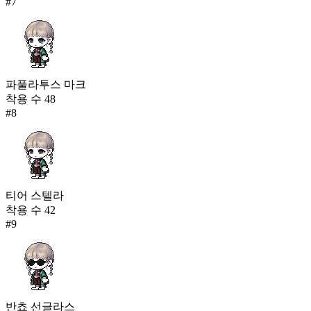
#
7
파풀라투스 마크
착용 수
48
#
8
티어 스텔라
착용 수
42
#
9
반쵸 선글라스