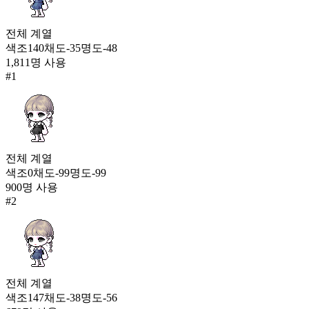
상큼 아침산책(여)
전체
계열
24,837
색조
140
채도
-35
명도
-48
213
1,811
명 사용
난빛 항아(여)
#
1
24,722
214
이노스케의 바지(남)
24,651
215
전체
계열
색조
0
채도
-99
명도
-99
달의 고지(여)
900
명 사용
24,596
#
2
216
탄지로의 옷
24,580
217
미스터리 스펠(여)
전체
계열
24,574
색조
147
채도
-38
명도
-56
218