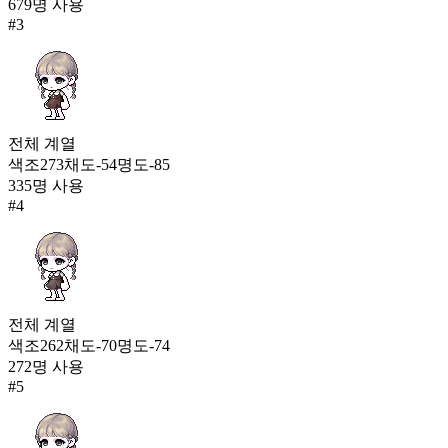
679
명 사용
#
3
달빛 느와르 자켓(남)
24,529
전체
계열
색조
273
채도
-54
명도
-85
335
명 사용
#
4
전체
계열
색조
262
채도
-70
명도
-74
272
명 사용
#
5