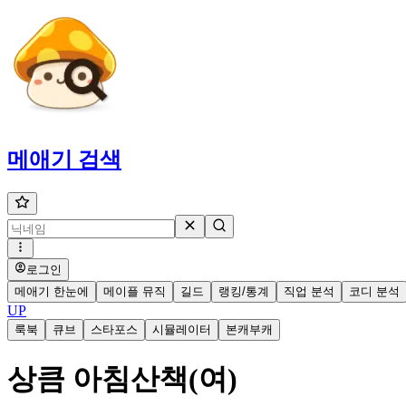
메애기
검색
로그인
메애기 한눈에
메이플 뮤직
길드
랭킹/통계
직업 분석
코디 분석
UP
룩북
큐브
스타포스
시뮬레이터
본캐부캐
상큼 아침산책(여)