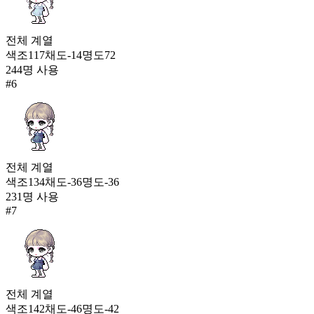
전체
계열
색조
117
채도
-14
명도
72
244
명 사용
#
6
전체
계열
색조
134
채도
-36
명도
-36
231
명 사용
#
7
전체
계열
색조
142
채도
-46
명도
-42