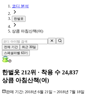
코디 분석
한벌옷
상큼 아침산책(여)
전체 기간
최근 30일
스페셜
라벨
63
기
한벌옷 212위
· 착용 수 24,837
상큼 아침산책(여)
판매 기간:
2018년 6월 21일
~
2018년 7월 18일