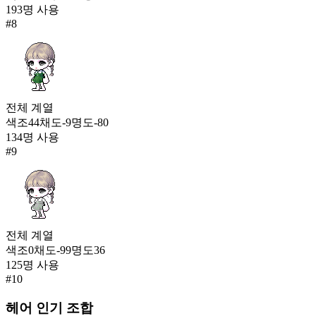
193
명 사용
#
8
전체
계열
색조
44
채도
-9
명도
-80
134
명 사용
#
9
전체
계열
색조
0
채도
-99
명도
36
125
명 사용
#
10
헤어
인기 조합