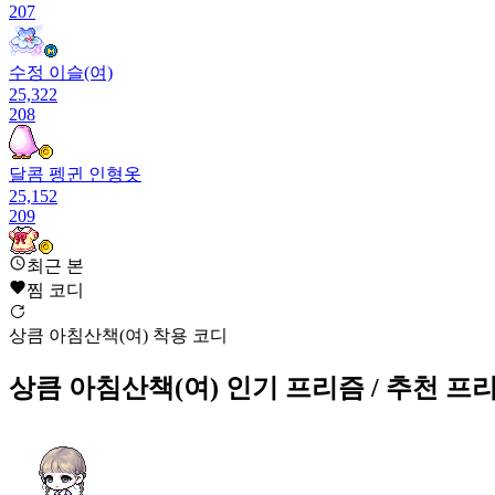
207
수정 이슬(여)
25,322
208
달콤 펭귄 인형옷
25,152
209
최근 본
체리 마카롱(여)
찜 코디
25,075
210
상큼 아침산책(여) 착용 코디
은하 솔라시(여)
24,911
상큼 아침산책(여)
인기 프리즘
/ 추천 프
211
팔랑 유령 러플
24,873
212