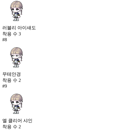
러블리 아이섀도
착용 수
3
#
8
무테안경
착용 수
2
#
9
엘 클리어 샤인
착용 수
2