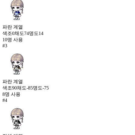
꿈의 항해 원피스(여)
494
199
수정 이슬(여)
파란
계열
489
색조
0
채도
74
명도
14
200
10
명 사용
#
3
대왕 오징어 인형옷
486
파란
계열
색조
90
채도
-85
명도
-75
8
명 사용
#
4