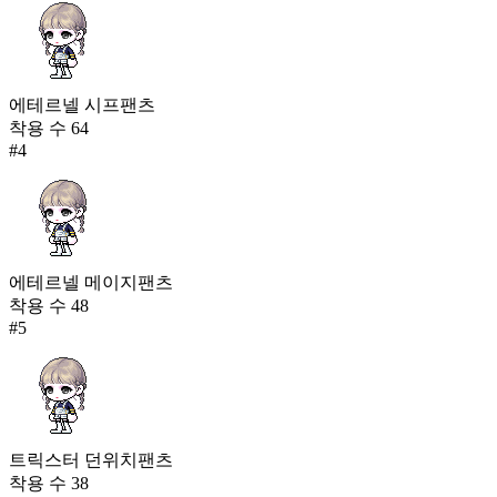
에테르넬 시프팬츠
착용 수
64
#
4
에테르넬 메이지팬츠
착용 수
48
#
5
트릭스터 던위치팬츠
착용 수
38