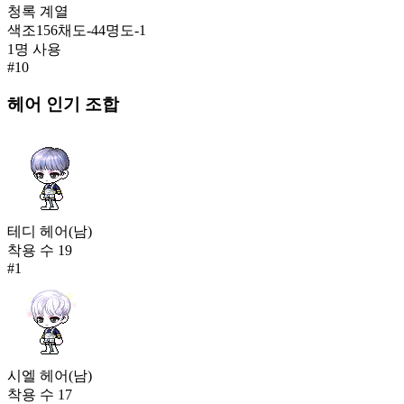
청록
계열
색조
156
채도
-44
명도
-1
1
명 사용
#
10
헤어
인기 조합
테디 헤어(남)
착용 수
19
#
1
시엘 헤어(남)
착용 수
17