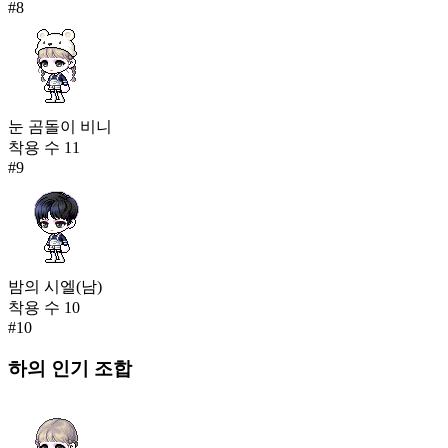
#
8
눈 곰돌이 비니
착용 수
11
#
9
밤의 시엘(남)
착용 수
10
#
10
하의
인기 조합