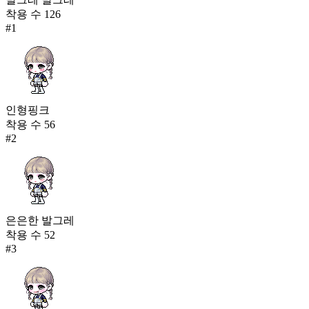
착용 수
126
#
1
인형핑크
착용 수
56
#
2
은은한 발그레
착용 수
52
#
3