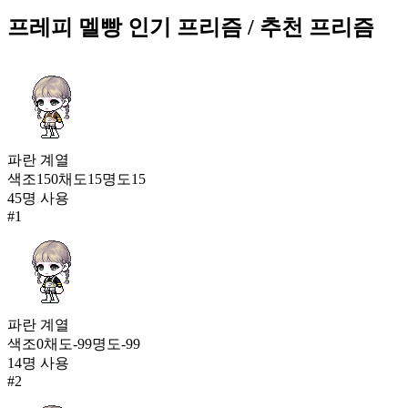
517
193
프레피 멜빵
인기 프리즘
/ 추천 프리즘
러버블 멜로디(여)
514
194
프레피 멜빵
512
파란
계열
195
색조
150
채도
15
명도
15
45
명 사용
서린 장미(남)
#
1
504
196
에버니아 로브
495
197
파란
계열
색조
0
채도
-99
명도
-99
행복한 여름방학(남)
494
14
명 사용
197
#
2