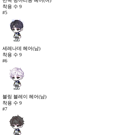
반쪽 병아리콩 헤어(여)
착용 수
9
#
5
세레나데 헤어(남)
착용 수
9
#
6
블링 블레이 헤어(남)
착용 수
9
#
7