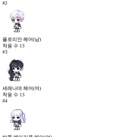
#
2
플로리안 헤어(남)
착용 수
13
#
3
세레나데 헤어(여)
착용 수
13
#
4