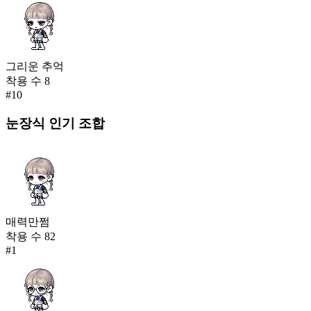
그리운 추억
착용 수
8
#
10
눈장식
인기 조합
매력만쩜
착용 수
82
#
1