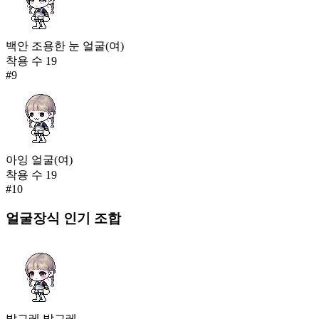
백안 조용한 눈 얼굴(여)
착용 수
19
#
9
아잉 얼굴(여)
착용 수
19
#
10
얼굴장식
인기 조합
발그레 발그레