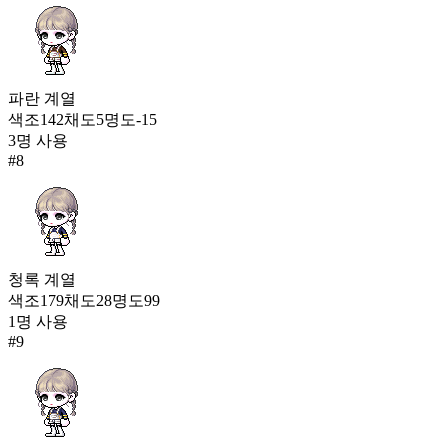
파란
계열
색조
142
채도
5
명도
-15
3
명 사용
#
8
청록
계열
색조
179
채도
28
명도
99
1
명 사용
#
9