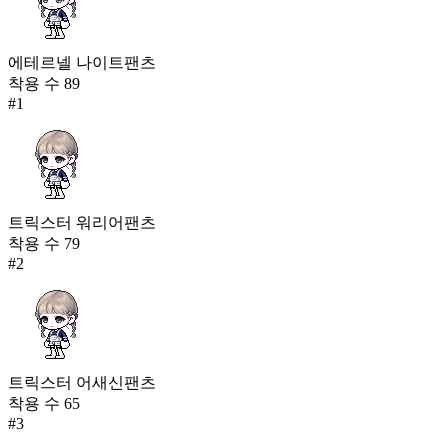
에테르넬 나이트팬츠
착용 수
89
#
1
트릭스터 워리어팬츠
착용 수
79
#
2
트릭스터 어새신팬츠
착용 수
65
#
3