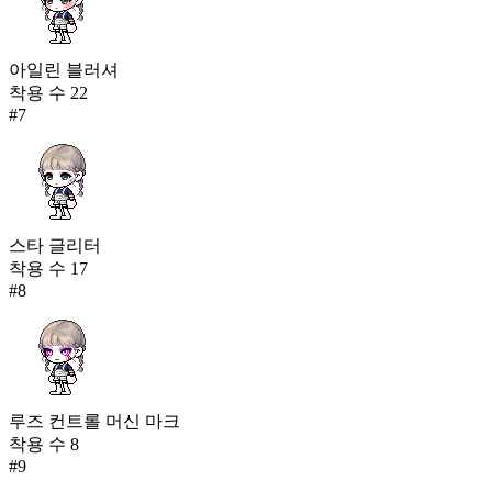
아일린 블러셔
착용 수
22
#
7
스타 글리터
착용 수
17
#
8
루즈 컨트롤 머신 마크
착용 수
8
#
9