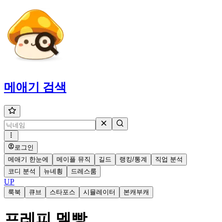
메애기
검색
로그인
메애기 한눈에
메이플 뮤직
길드
랭킹/통계
직업 분석
코디 분석
뉴녜힁
드레스룸
UP
룩북
큐브
스타포스
시뮬레이터
본캐부캐
프레피 멜빵