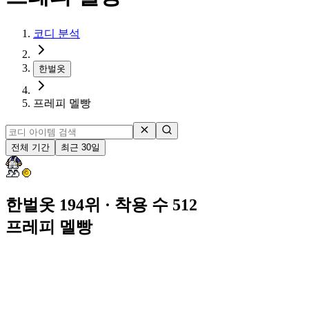
코디 분석
한벌옷
프레피 멜빵
전체 기간
최근 30일
한벌옷 194위
· 착용 수 512
프레피 멜빵