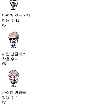
마력이 깃든 안대
착용 수
12
#
5
까만 선글라스
착용 수
4
#
6
사소한 변경쩜
착용 수
4
#
7