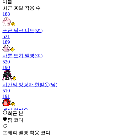
이름
최근 30일
착용 수
188
포근 핑크 니트(여)
521
189
사뿐 도치 멜빵(여)
520
190
시간의 방랑자 한벌옷(남)
519
191
배찌 한벌옷
최근 본
518
찜 코디
192
프레피 멜빵 착용 코디
포롱 달요정(여)