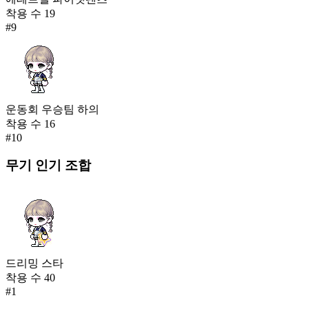
착용 수
19
#
9
운동회 우승팀 하의
착용 수
16
#
10
무기
인기 조합
드리밍 스타
착용 수
40
#
1