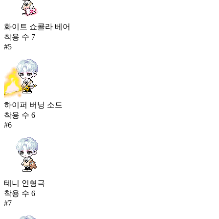
화이트 쇼콜라 베어
착용 수
7
#
5
하이퍼 버닝 소드
착용 수
6
#
6
테니 인형극
착용 수
6
#
7