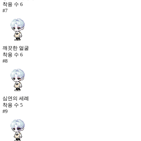
착용 수
6
#
7
깨끗한 얼굴
착용 수
6
#
8
심연의 세례
착용 수
5
#
9