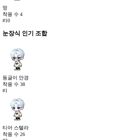
멍
착용 수
4
#
10
눈장식
인기 조합
동글이 안경
착용 수
38
#
1
티어 스텔라
착용 수
26