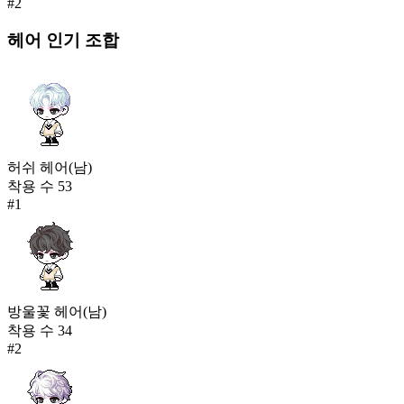
#
2
우아한 암흑(여)
576
헤어
인기 조합
172
새벽 반디(여)
575
173
잔잔한 물결(여)
564
허쉬 헤어(남)
착용 수
53
#
1
방울꽃 헤어(남)
착용 수
34
#
2