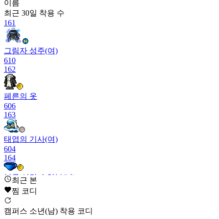
이름
최근 30일
착용 수
161
그림자 성주(여)
610
162
페른의 옷
606
163
태엽의 기사(여)
604
164
블루 삼각 수영복(남)
최근 본
602
찜 코디
165
캠퍼스 소년(남) 착용 코디
셜록