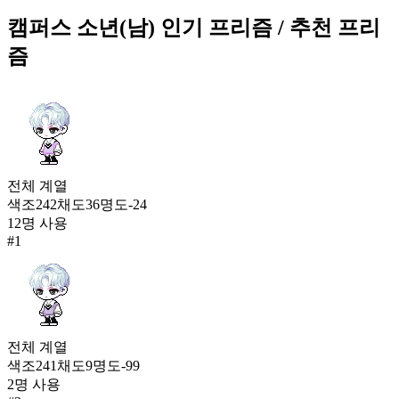
600
캠퍼스 소년(남)
인기 프리즘
/ 추천 프리
166
즘
숲속의 마법사 한벌옷(여)
597
167
캠퍼스 소년(남)
592
168
전체
계열
색조
242
채도
36
명도
-24
그림자 영주(남)
12
명 사용
589
#
1
169
햇살 퍼레이드(여)
583
170
블랙캣 유니폼
전체
계열
578
색조
241
채도
9
명도
-99
171
2
명 사용