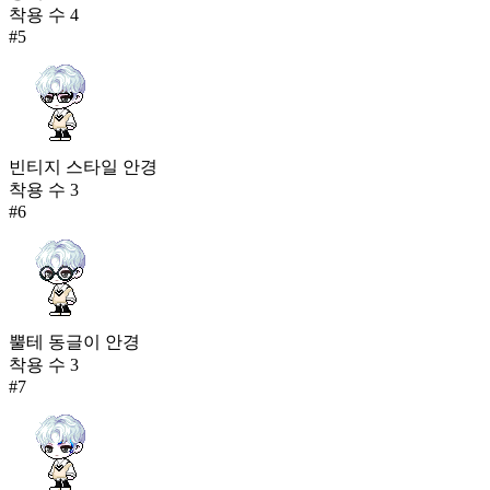
착용 수
4
#
5
빈티지 스타일 안경
착용 수
3
#
6
뿔테 동글이 안경
착용 수
3
#
7