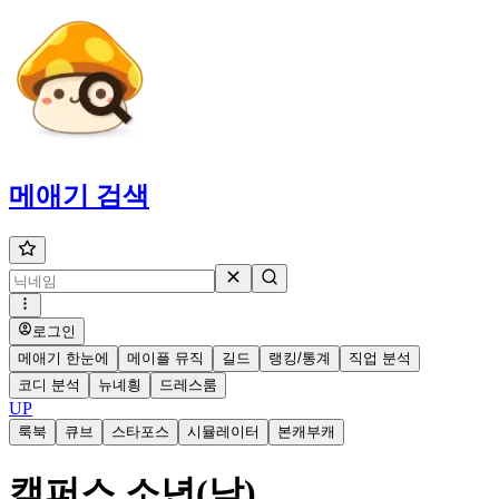
메애기
검색
로그인
메애기 한눈에
메이플 뮤직
길드
랭킹/통계
직업 분석
코디 분석
뉴녜힁
드레스룸
UP
룩북
큐브
스타포스
시뮬레이터
본캐부캐
캠퍼스 소년(남)