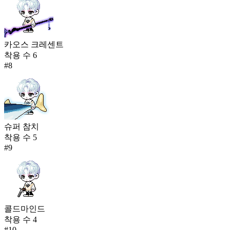
카오스 크레센트
착용 수
6
#
8
슈퍼 참치
착용 수
5
#
9
콜드마인드
착용 수
4
#
10