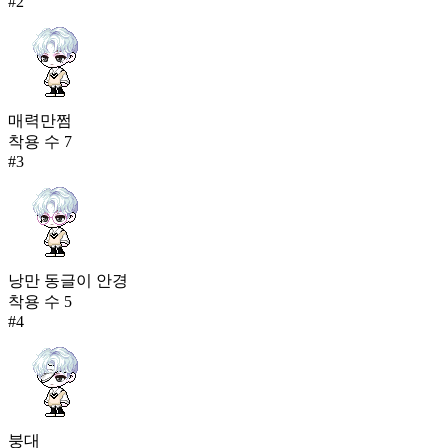
#
2
매력만쩜
착용 수
7
#
3
낭만 동글이 안경
착용 수
5
#
4
붕대