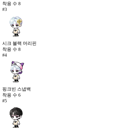
착용 수
8
#
3
시크 블랙 머리핀
착용 수
8
#
4
핑크빈 스냅백
착용 수
6
#
5