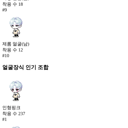
착용 수
18
#
9
제롬 얼굴(남)
착용 수
12
#
10
얼굴장식
인기 조합
인형핑크
착용 수
237
#
1