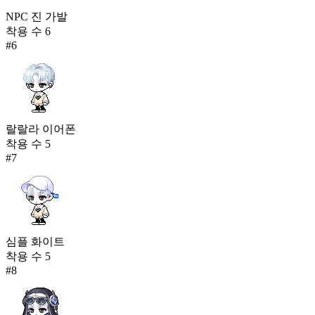
NPC 진 가발
착용 수
6
#
6
랄랄라 이어폰
착용 수
5
#
7
심플 화이트
착용 수
5
#
8