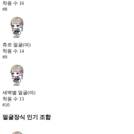
착용 수
16
#
8
츄르 얼굴(여)
착용 수
14
#
9
새벽별 얼굴(여)
착용 수
13
#
10
얼굴장식
인기 조합