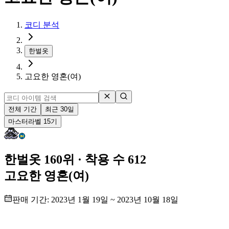
코디 분석
한벌옷
고요한 영혼(여)
전체 기간
최근 30일
마스터
라벨
15
기
한벌옷 160위
· 착용 수 612
고요한 영혼(여)
판매 기간:
2023년 1월 19일
~
2023년 10월 18일