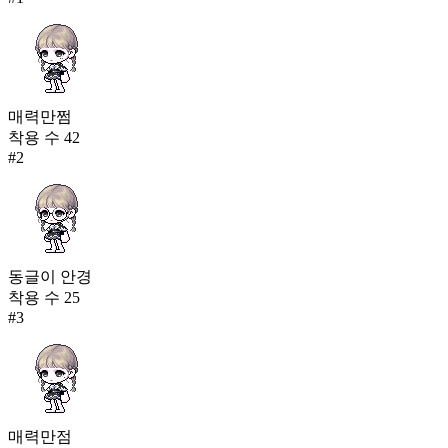
매력만쩜
착용 수
42
#
2
동글이 안경
착용 수
25
#
3
매력만점