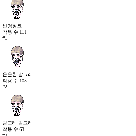
인형핑크
착용 수
111
#
1
은은한 발그레
착용 수
108
#
2
발그레 발그레
착용 수
63
#
3