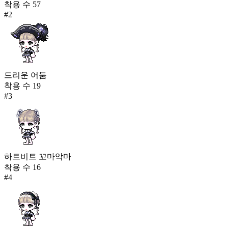
착용 수
57
#
2
드리운 어둠
착용 수
19
#
3
하트비트 꼬마악마
착용 수
16
#
4