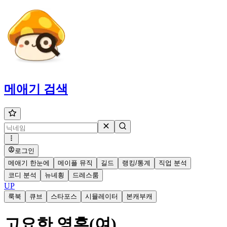
메애기
검색
로그인
메애기 한눈에
메이플 뮤직
길드
랭킹/통계
직업 분석
코디 분석
뉴녜힁
드레스룸
UP
룩북
큐브
스타포스
시뮬레이터
본캐부캐
고요한 영혼(여)