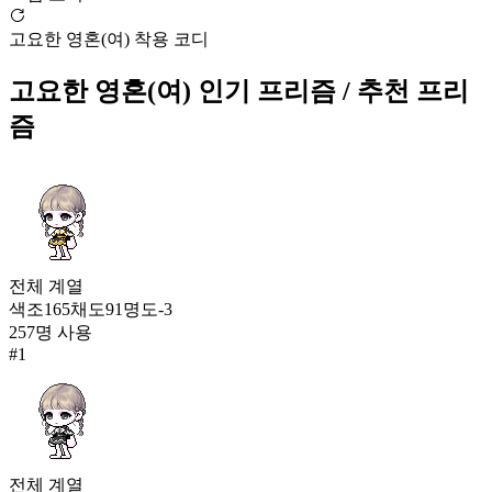
블루 삼각 수영복(남)
고요한 영혼(여) 착용 코디
614
158
고요한 영혼(여)
인기 프리즘
/ 추천 프리
그림자 성주(여)
즘
614
160
고요한 영혼(여)
612
161
큐티 펑크(여)
전체
계열
609
색조
165
채도
91
명도
-3
162
257
명 사용
#
1
새벽별 연회복
601
163
태엽의 기사(여)
600
전체
계열
164