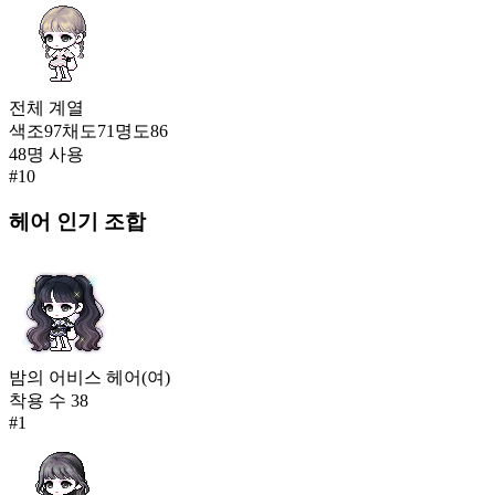
전체
계열
색조
97
채도
71
명도
86
48
명 사용
#
10
헤어
인기 조합
밤의 어비스 헤어(여)
착용 수
38
#
1