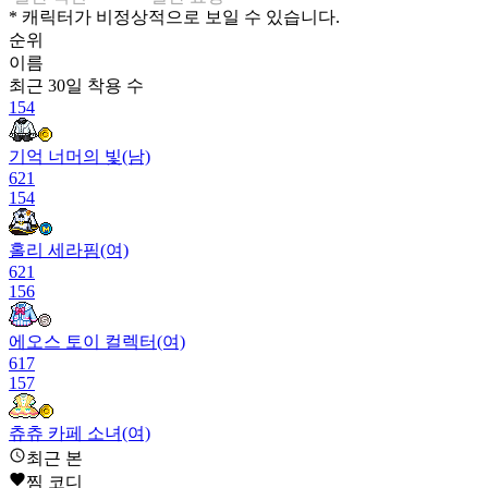
* 캐릭터가 비정상적으로 보일 수 있습니다.
순위
이름
최근 30일
착용 수
154
기억 너머의 빛(남)
621
154
홀리 세라핌(여)
621
156
에오스 토이 컬렉터(여)
617
157
츄츄 카페 소녀(여)
616
최근 본
158
찜 코디