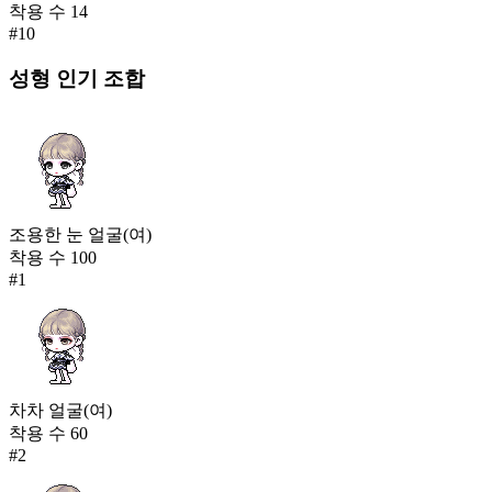
착용 수
14
#
10
성형
인기 조합
조용한 눈 얼굴(여)
착용 수
100
#
1
차차 얼굴(여)
착용 수
60
#
2