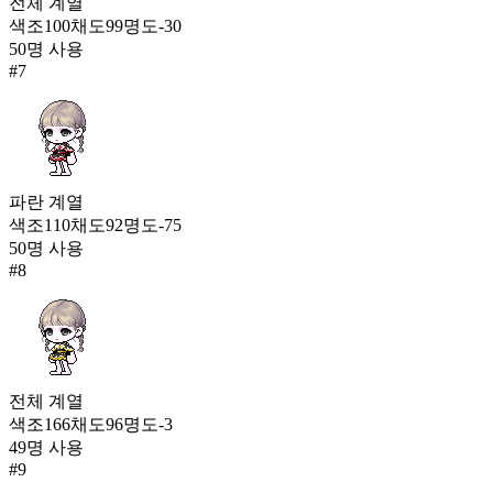
전체
계열
색조
100
채도
99
명도
-30
50
명 사용
#
7
파란
계열
색조
110
채도
92
명도
-75
50
명 사용
#
8
전체
계열
색조
166
채도
96
명도
-3
49
명 사용
#
9