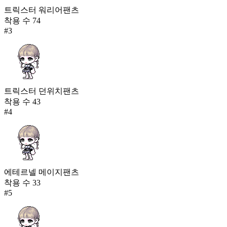
트릭스터 워리어팬츠
착용 수
74
#
3
트릭스터 던위치팬츠
착용 수
43
#
4
에테르넬 메이지팬츠
착용 수
33
#
5