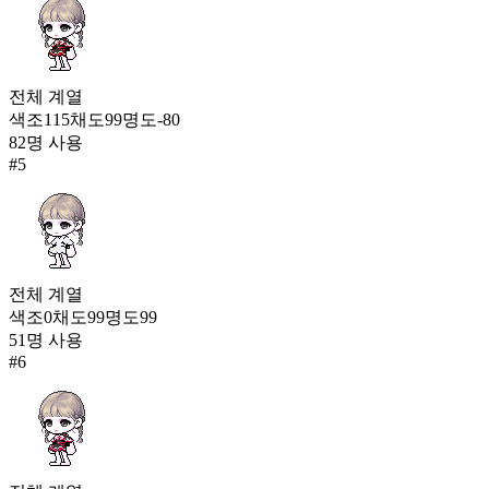
전체
계열
색조
115
채도
99
명도
-80
82
명 사용
#
5
전체
계열
색조
0
채도
99
명도
99
51
명 사용
#
6