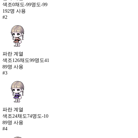
색조
0
채도
-99
명도
-99
페른의 옷
192
명 사용
598
#
2
165
셜록
595
166
파란
계열
햇살 퍼레이드(여)
색조
126
채도
99
명도
41
593
89
명 사용
#
3
파란
계열
색조
24
채도
74
명도
-10
89
명 사용
#
4