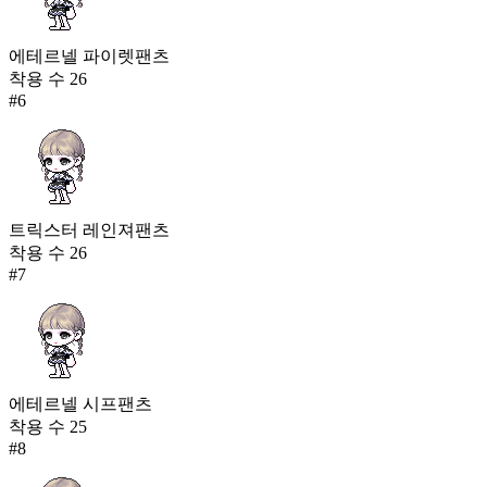
에테르넬 파이렛팬츠
착용 수
26
#
6
트릭스터 레인져팬츠
착용 수
26
#
7
에테르넬 시프팬츠
착용 수
25
#
8