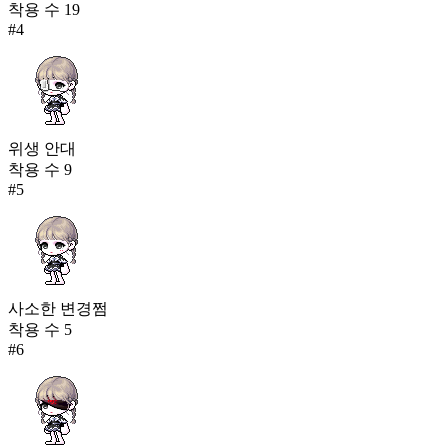
착용 수
19
#
4
위생 안대
착용 수
9
#
5
사소한 변경쩜
착용 수
5
#
6