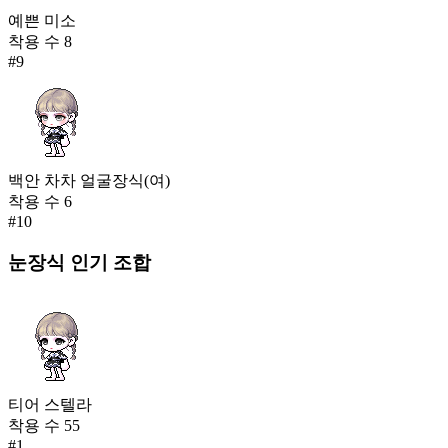
예쁜 미소
착용 수
8
#
9
백안 차차 얼굴장식(여)
착용 수
6
#
10
눈장식
인기 조합
티어 스텔라
착용 수
55
#
1