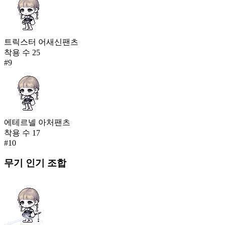
트릭스터 어새신팬츠
착용 수
25
#
9
에테르넬 아처팬츠
착용 수
17
#
10
무기
인기 조합