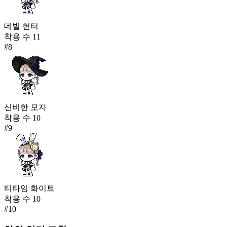
데빌 헌터
착용 수
11
#
8
신비한 모자
착용 수
10
#
9
티타임 화이트
착용 수
10
#
10