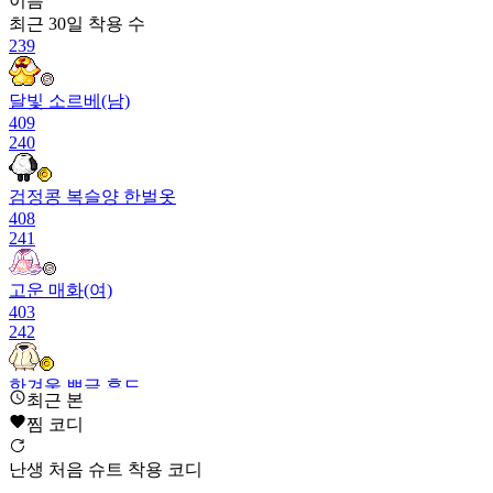
이름
최근 30일
착용 수
239
달빛 소르베(남)
409
240
검정콩 복슬양 한벌옷
408
241
고운 매화(여)
403
242
한겨울 뽀글 후드
최근 본
402
찜 코디
243
차원 감시자(남)
난생 처음 슈트 착용 코디
400