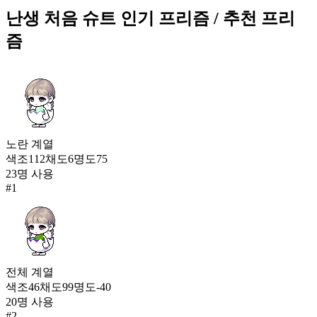
244
난생 처음 슈트
인기 프리즘
/ 추천 프리
콩당콩당 교복(여)
즘
399
245
난생 처음 슈트
398
245
노란
계열
주황 니트
색조
112
채도
6
명도
75
398
23
명 사용
247
#
1
고스로리 드레스(여)
397
247
어둠의 심판관(남)
전체
계열
397
247
색조
46
채도
99
명도
-40
20
명 사용
티타임 화이트 바니(여)
#
2