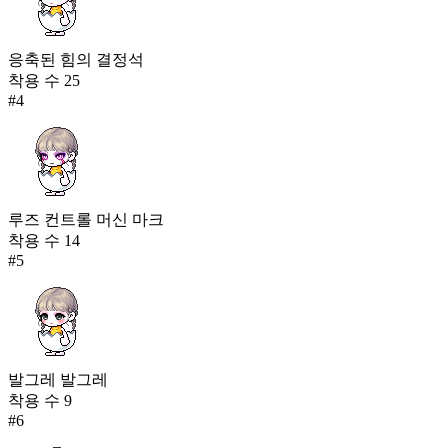
응축된 힘의 결정석
착용 수
25
#
4
루즈 컨트롤 머신 마크
착용 수
14
#
5
발그레 발그레
착용 수
9
#
6