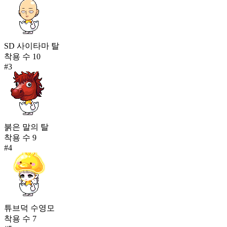
SD 사이타마 탈
착용 수
10
#
3
붉은 말의 탈
착용 수
9
#
4
튜브덕 수영모
착용 수
7