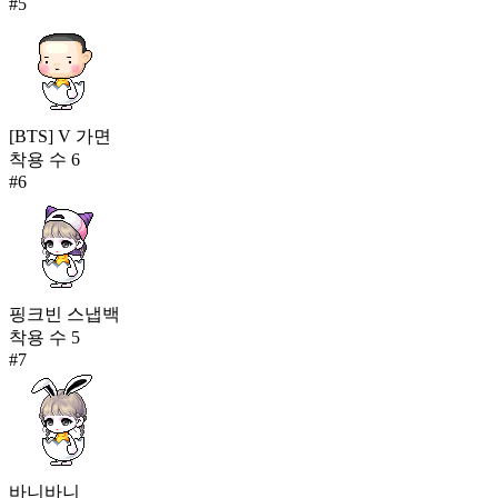
#
5
[BTS] V 가면
착용 수
6
#
6
핑크빈 스냅백
착용 수
5
#
7
바니바니