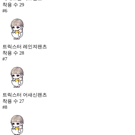
착용 수
29
#
6
트릭스터 레인져팬츠
착용 수
28
#
7
트릭스터 어새신팬츠
착용 수
27
#
8