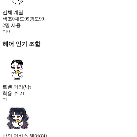
전체
계열
색조
0
채도
99
명도
99
2
명 사용
#
10
헤어
인기 조합
토벤 머리(남)
착용 수
21
#
1
밤의 어비스 헤어(여)