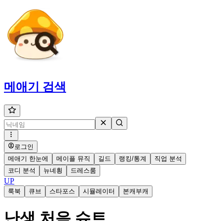
메애기
검색
로그인
메애기 한눈에
메이플 뮤직
길드
랭킹/통계
직업 분석
코디 분석
뉴녜힁
드레스룸
UP
룩북
큐브
스타포스
시뮬레이터
본캐부캐
난생 처음 슈트