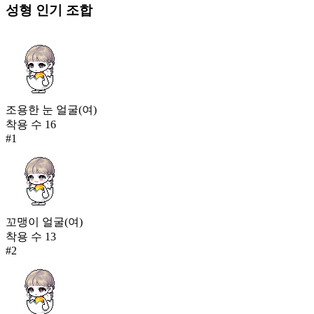
성형
인기 조합
조용한 눈 얼굴(여)
착용 수
16
#
1
꼬맹이 얼굴(여)
착용 수
13
#
2