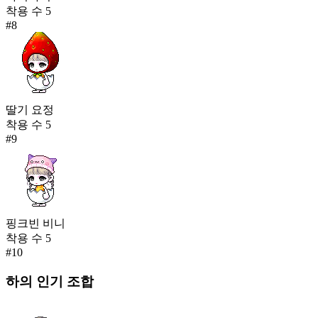
착용 수
5
#
8
딸기 요정
착용 수
5
#
9
핑크빈 비니
착용 수
5
#
10
하의
인기 조합