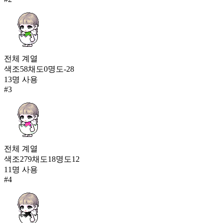
397
250
플루이드 슈트
396
251
전체
계열
색조
58
채도
0
명도
-28
완두 콩깍지
13
명 사용
394
#
3
전체
계열
색조
279
채도
18
명도
12
11
명 사용
#
4