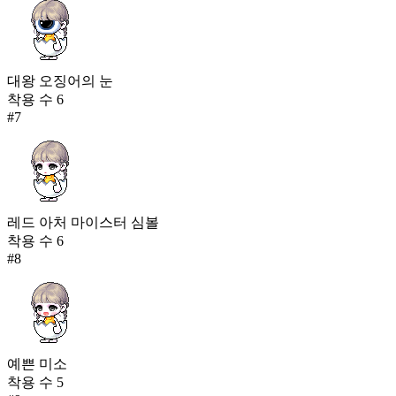
대왕 오징어의 눈
착용 수
6
#
7
레드 아처 마이스터 심볼
착용 수
6
#
8
예쁜 미소
착용 수
5