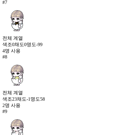
#
7
전체
계열
색조
0
채도
0
명도
-99
4
명 사용
#
8
전체
계열
색조
23
채도
-1
명도
58
2
명 사용
#
9