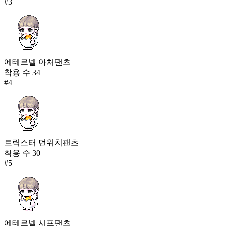
#
3
에테르넬 아처팬츠
착용 수
34
#
4
트릭스터 던위치팬츠
착용 수
30
#
5
에테르넬 시프팬츠