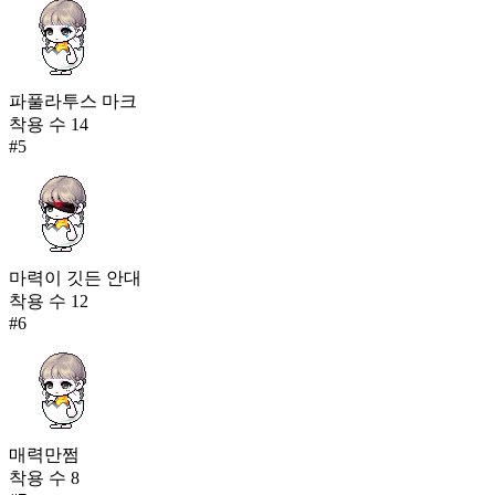
파풀라투스 마크
착용 수
14
#
5
마력이 깃든 안대
착용 수
12
#
6
매력만쩜
착용 수
8