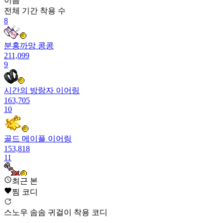
이름
전체 기간
착용 수
8
분홍까망 콩콩
211,099
9
시간의 방랑자 이어링
163,705
10
골드 메이플 이어링
153,818
11
최근 본
십자 비즈 귀고리
찜 코디
90,628
12
스노우 솜솜 귀걸이 착용 코디
커맨더 포스 이어링