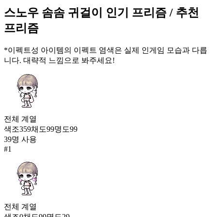
84,944
스노우 솜솜 귀걸이
인기 프리즘
/ 추천
13
프리즘
마이스터 이어링
48,243
*이펙트성 아이템의 이펙트 염색은 실제 인게임 모습과 다릅
14
니다. 대략적 느낌으로 봐주세요!
스노우 솜솜 귀걸이
47,304
15
미하일의 이어링
전체
계열
44,773
색조
359
채도
99
명도
99
16
39
명 사용
#
1
천족의 날개귀
38,229
17
모험가 캐논슈터 귀고리
35,464
18
전체
계열
색조
0
채도
99
명도
29