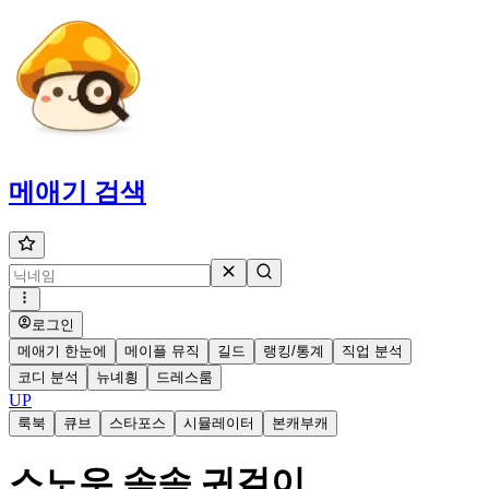
메애기
검색
로그인
메애기 한눈에
메이플 뮤직
길드
랭킹/통계
직업 분석
코디 분석
뉴녜힁
드레스룸
UP
룩북
큐브
스타포스
시뮬레이터
본캐부캐
스노우 솜솜 귀걸이