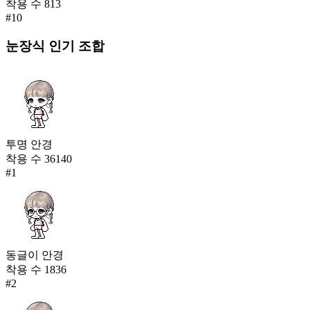
착용 수
813
#
10
눈장식
인기 조합
투명 안경
착용 수
36140
#
1
동글이 안경
착용 수
1836
#
2