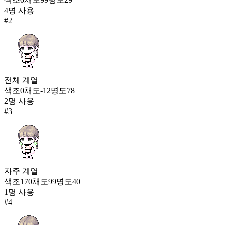
크레센트 문 이어링
4
명 사용
35,025
#
2
19
지옥의 불꽃
30,898
20
전체
계열
화이트 이어 마이크
색조
0
채도
-12
명도
78
29,146
2
명 사용
#
3
자주
계열
색조
170
채도
99
명도
40
1
명 사용
#
4