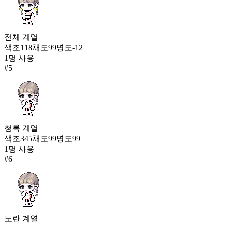
전체
계열
색조
118
채도
99
명도
-12
1
명 사용
#
5
청록
계열
색조
345
채도
99
명도
99
1
명 사용
#
6
노란
계열