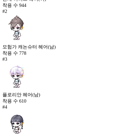
착용 수
944
#
2
모험가 캐논슈터 헤어(남)
착용 수
778
#
3
플로리안 헤어(남)
착용 수
610
#
4