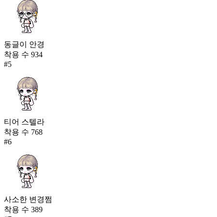
동글이 안경
착용 수
934
#
5
티어 스텔라
착용 수
768
#
6
사소한 변경쩜
착용 수
389