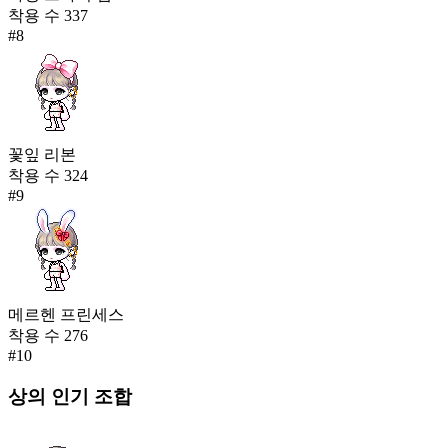
착용 수
337
#
8
꽃잎 리본
착용 수
324
#
9
메르헨 프린세스
착용 수
276
#
10
상의
인기 조합