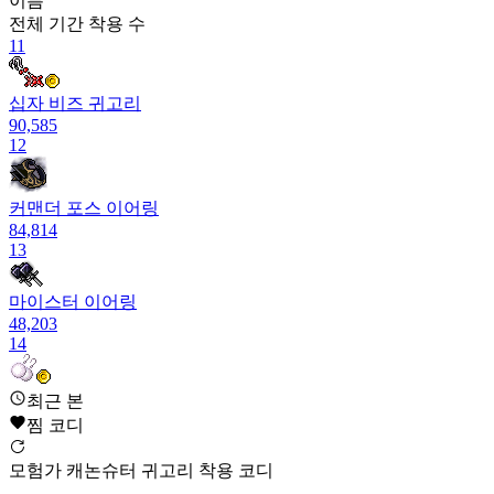
이름
전체 기간
착용 수
11
십자 비즈 귀고리
90,585
12
커맨더 포스 이어링
84,814
13
마이스터 이어링
48,203
14
스노우 솜솜 귀걸이
최근 본
47,281
찜 코디
15
모험가 캐논슈터 귀고리 착용 코디
미하일의 이어링