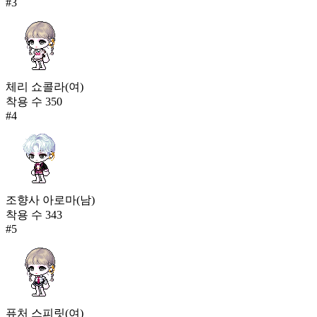
#
3
체리 쇼콜라(여)
착용 수
350
#
4
조향사 아로마(남)
착용 수
343
#
5
퓨처 스피릿(여)