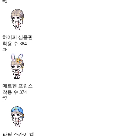
#
5
하이퍼 심플핀
착용 수
384
#
6
메르헨 프린스
착용 수
374
#
7
파핑 스카이 캡