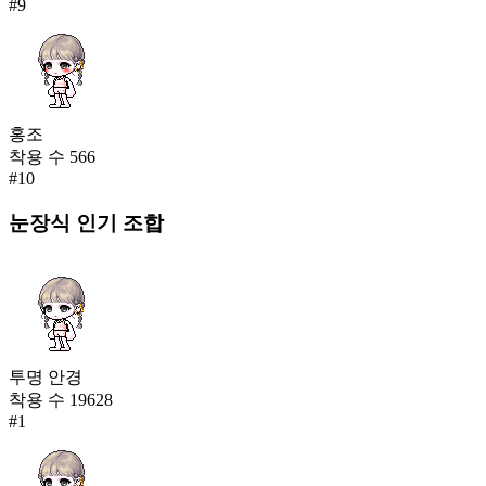
#
9
홍조
착용 수
566
#
10
눈장식
인기 조합
투명 안경
착용 수
19628
#
1