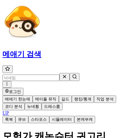
메애기
검색
로그인
메애기 한눈에
메이플 뮤직
길드
랭킹/통계
직업 분석
코디 분석
뉴녜힁
드레스룸
UP
룩북
큐브
스타포스
시뮬레이터
본캐부캐
모험가 캐논슈터 귀고리