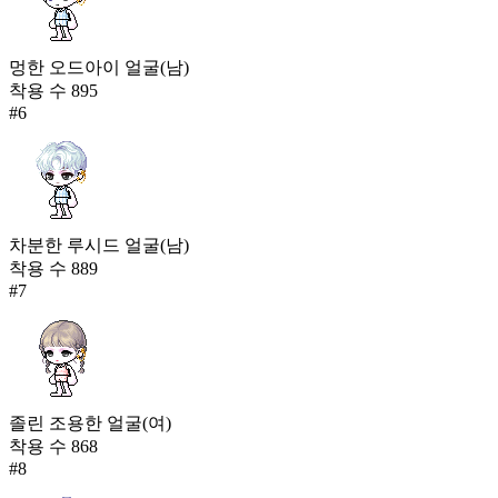
멍한 오드아이 얼굴(남)
착용 수
895
#
6
차분한 루시드 얼굴(남)
착용 수
889
#
7
졸린 조용한 얼굴(여)
착용 수
868
#
8