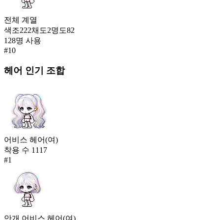
전체
계열
색조
222
채도
2
명도
82
128
명 사용
#
10
헤어
인기 조합
어비스 헤어(여)
착용 수
1117
#
1
안개 어비스 헤어(여)