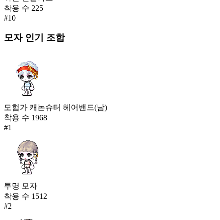
착용 수
225
#
10
모자
인기 조합
모험가 캐논슈터 헤어밴드(남)
착용 수
1968
#
1
투명 모자
착용 수
1512
#
2