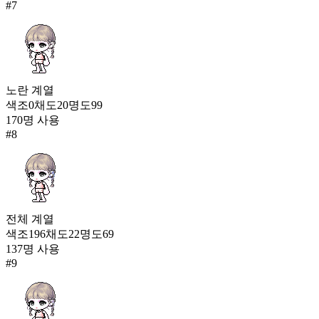
#
7
노란
계열
색조
0
채도
20
명도
99
170
명 사용
#
8
전체
계열
색조
196
채도
22
명도
69
137
명 사용
#
9