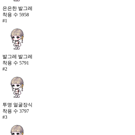
은은한 발그레
착용 수
5958
#
1
발그레 발그레
착용 수
5791
#
2
투명 얼굴장식
착용 수
3797
#
3