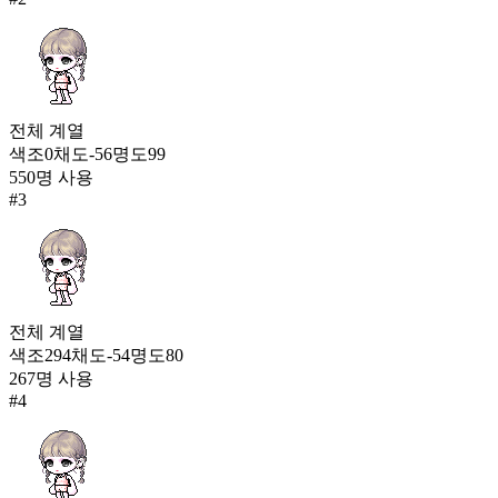
프리렌의 귀걸이
28,439
22
제노스 피어싱
26,984
23
전체
계열
색조
0
채도
-56
명도
99
눈꽃 귀고리
550
명 사용
23,954
#
3
전체
계열
색조
294
채도
-54
명도
80
267
명 사용
#
4