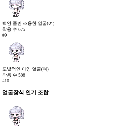
백안 졸린 조용한 얼굴(여)
착용 수
675
#
9
도발적인 아잉 얼굴(여)
착용 수
588
#
10
얼굴장식
인기 조합