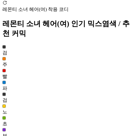
미로 헤어(남)
레몬티 소녀 헤어(여) 착용 코디
44,186
146
레몬티 소녀 헤어(여)
인기 믹스염색
/ 추
크리드 헤어(남)
천 커믹
43,754
147
검
더듬이 헤어(여)
43,433
주
148
빨
레몬티 소녀 헤어(여)
파
43,322
149
검
포춘 헤어(남)
노
43,035
150
초
카나오 헤어
42,646
보