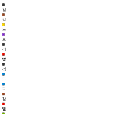
151
검
안개 라리엘 헤어(여)
42,588
갈
152
노
상큼 단발 헤어(여)
42,355
보
153
검
안개 클루 헤어(여)
42,295
빨
154
검
모험가 불독 헤어(여)
40,791
파
파
갈
빨