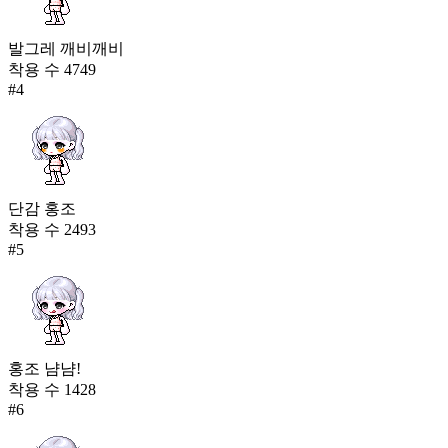
발그레 깨비깨비
착용 수
4749
#
4
단감 홍조
착용 수
2493
#
5
홍조 냠냠!
착용 수
1428
#
6