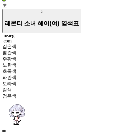
초
레몬티 소녀 헤어(여)
염색표
meaegi
.com
검은색
빨간색
주황색
노란색
초록색
파란색
보라색
갈색
검은색