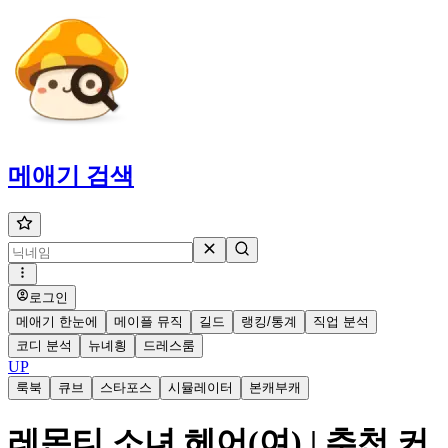
메애기
검색
로그인
메애기 한눈에
메이플 뮤직
길드
랭킹/통계
직업 분석
코디 분석
뉴녜힁
드레스룸
UP
룩북
큐브
스타포스
시뮬레이터
본캐부캐
레몬티 소녀 헤어(여) | 추천 커