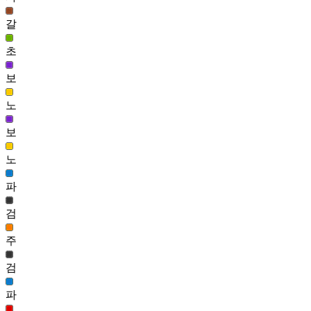
새턴 헤어(여)
갈
859
153
초
프리즘 헤어(남)
838
보
154
노
밤의 은율 헤어(남)
834
보
155
노
페른 헤어
824
파
156
검
미로 헤어(남)
813
주
157
검
깜찍이 머리(여)
810
파
158