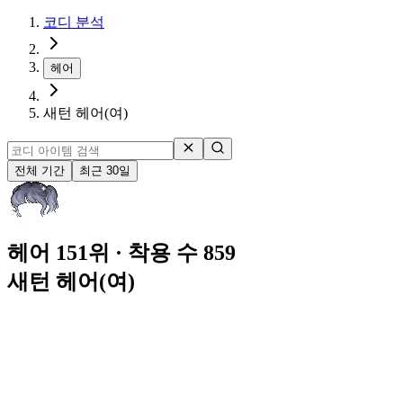
코디 분석
헤어
새턴 헤어(여)
전체 기간
최근 30일
헤어 151위
· 착용 수 859
새턴 헤어(여)