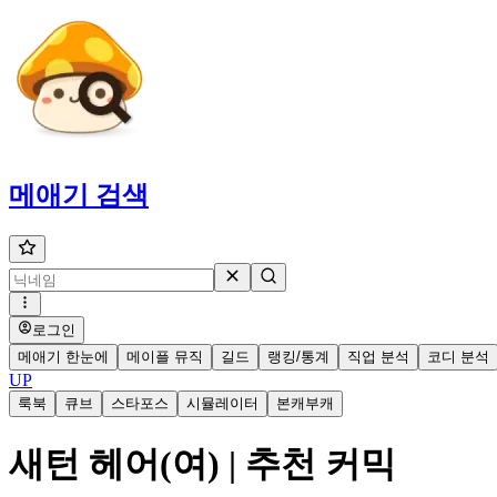
메애기
검색
로그인
메애기 한눈에
메이플 뮤직
길드
랭킹/통계
직업 분석
코디 분석
UP
룩북
큐브
스타포스
시뮬레이터
본캐부캐
새턴 헤어(여) | 추천 커믹