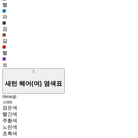
빨
서향 헤어(여)
806
파
검
갈
빨
보
새턴 헤어(여)
염색표
meaegi
.com
검은색
빨간색
주황색
노란색
초록색