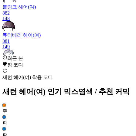
블링크 헤어(여)
882
148
큐티베리 헤어(여)
881
149
최근 본
노마드 위스퍼 헤어(여)
찜 코디
874
150
새턴 헤어(여) 착용 코디
레프 칼리 헤어(여)
새턴 헤어(여)
인기 믹스염색
/ 추천 커믹
872
151
러프 샤기(남)
주
859
151
파
파