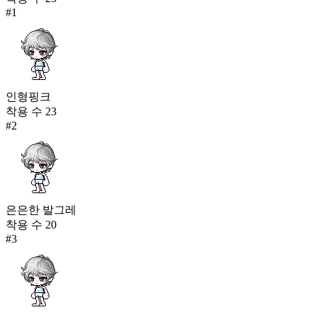
#
1
인형핑크
착용 수
23
#
2
은은한 발그레
착용 수
20
#
3