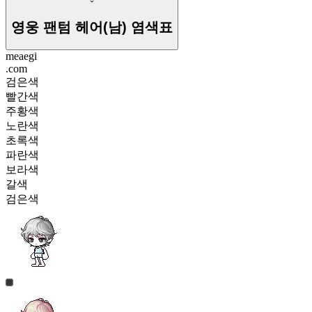
영웅 팬텀 헤어(남)
염색표
meaegi
.com
검은색
빨간색
주황색
노란색
초록색
파란색
보라색
갈색
검은색