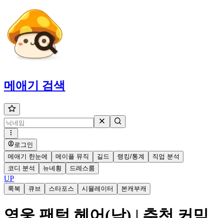
메애기
검색
로그인
메애기 한눈에
메이플 뮤직
길드
랭킹/통계
직업 분석
코디 분석
뉴녜힁
드레스룸
UP
룩북
큐브
스타포스
시뮬레이터
본캐부캐
영웅 팬텀 헤어(남) | 추천 커믹