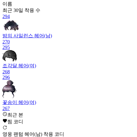
이름
최근 30일
착용 수
294
밤의 사일런스 헤어(남)
270
295
조각달 헤어(여)
268
296
꽃송이 헤어(여)
267
296
최근 본
찜 코디
터프가이 머리(남)
영웅 팬텀 헤어(남) 착용 코디