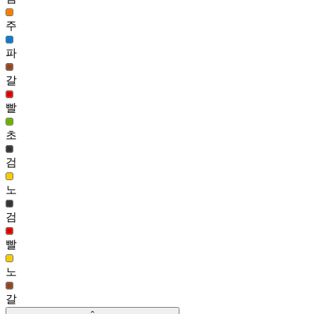
수려 헤어(여)
256
주
304
파
금비 헤어(남)
255
갈
304
빨
탄지로 헤어
255
초
304
검
네오 오르카(여)
255
노
검
빨
노
갈