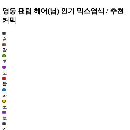
267
298
영웅 팬텀 헤어(남)
인기 믹스염색
/ 추천
네오 스우(남)
커믹
263
299
안개 윤슬 헤어(여)
검
262
300
갈
초
영웅 팬텀 헤어(남)
보
259
301
빨
도끼 머리(남)
258
파
302
노
흑발 하리화 헤어(여)
257
보
303
검