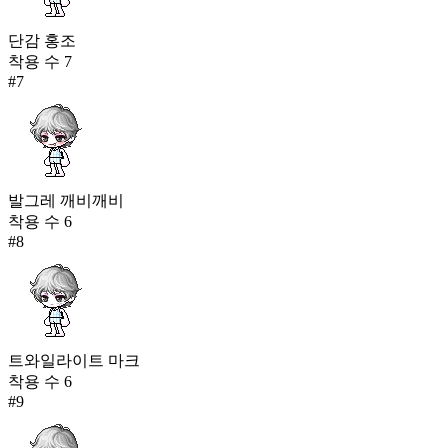
단감 홍조
착용 수
7
#
7
발그레 깨비깨비
착용 수
6
#
8
트와일라이트 마크
착용 수
6
#
9