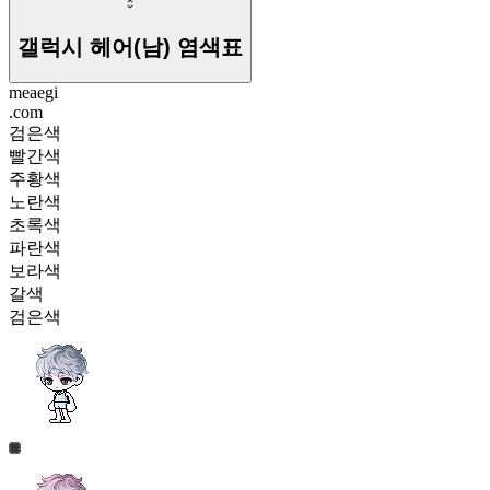
갤럭시 헤어(남)
염색표
meaegi
.com
검은색
빨간색
주황색
노란색
초록색
파란색
보라색
갈색
검은색