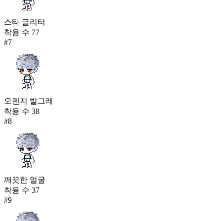
스타 글리터
착용 수
77
#
7
오렌지 발그레
착용 수
38
#
8
깨끗한 얼굴
착용 수
37
#
9