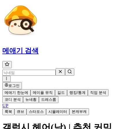
메애기
검색
로그인
메애기 한눈에
메이플 뮤직
길드
랭킹/통계
직업 분석
코디 분석
뉴녜힁
드레스룸
UP
룩북
큐브
스타포스
시뮬레이터
본캐부캐
갤럭시 헤어(남) | 추천 커믹