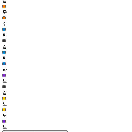
검
49
주
사고뭉치 헤어(남)
3,011
주
50
파
세레나데 헤어(남)
2,979
검
51
파
찬란한 흉성 헤어
2,948
파
보
검
노
노
보