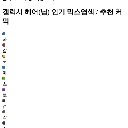
신비 헤어(여)
갤럭시 헤어(남)
인기 믹스염색
/ 추천 커
3,187
44
믹
매직 엘라 헤어(여)
3,131
45
파
갈
갤럭시 헤어(남)
노
3,108
46
파
매화 헤어(여)
초
3,106
47
보
시원한 아침등교 헤어(여)
3,041
검
48
갈
꼬마 데이즈 헤어(여)
3,024