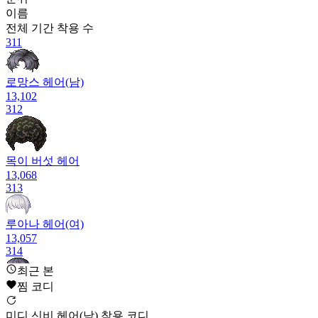
이름
전체 기간
착용 수
311
로망스 헤어(남)
13,102
312
목이 버섯 헤어
13,068
313
루아나 헤어(여)
13,057
314
최근 본
도서부장 헤어(여)
찜 코디
13,018
315
미디 신비 헤어(남) 착용 코디