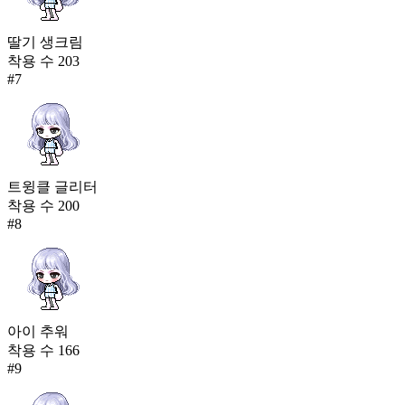
딸기 생크림
착용 수
203
#
7
트윙클 글리터
착용 수
200
#
8
아이 추워
착용 수
166
#
9