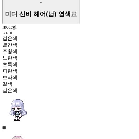
미디 신비 헤어(남)
염색표
meaegi
.com
검은색
빨간색
주황색
노란색
초록색
파란색
보라색
갈색
검은색