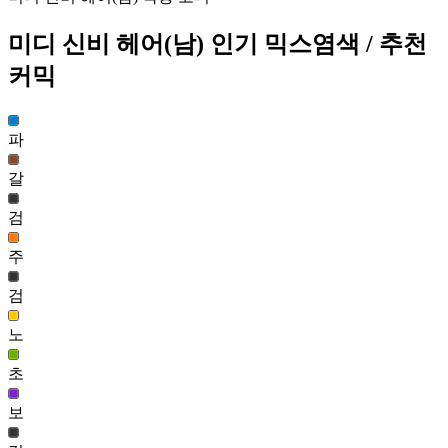
포레누아 헤어(여)
미디 신비 헤어(남)
인기 믹스염색
/ 추천
12,977
316
커믹
서향 헤어(여)
12,897
파
317
갈
미디 신비 헤어(남)
검
12,708
318
주
러블 헤어(남)
검
12,067
319
노
시크릿 컬러 헤어(남)
초
12,060
320
보
프리렌 헤어