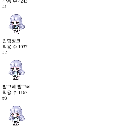
착용 수
4243
#
1
인형핑크
착용 수
1937
#
2
발그레 발그레
착용 수
1167
#
3