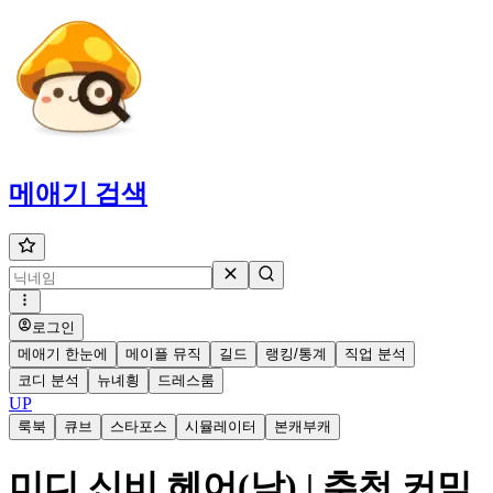
메애기
검색
로그인
메애기 한눈에
메이플 뮤직
길드
랭킹/통계
직업 분석
코디 분석
뉴녜힁
드레스룸
UP
룩북
큐브
스타포스
시뮬레이터
본캐부캐
미디 신비 헤어(남) | 추천 커믹