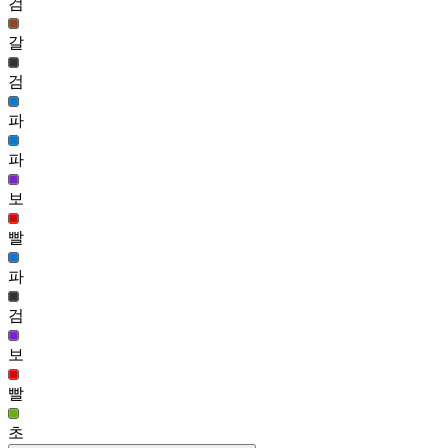
검
12,056
321
갈
슈타르크 헤어
검
12,043
322
파
금비 헤어(남)
11,997
파
323
보
보스 윌 헤어
11,977
빨
파
검
보
빨
초