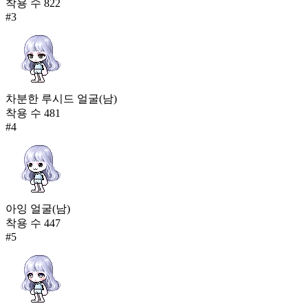
착용 수
822
#
3
차분한 루시드 얼굴(남)
착용 수
481
#
4
아잉 얼굴(남)
착용 수
447
#
5