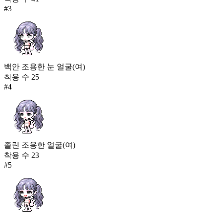
#
3
백안 조용한 눈 얼굴(여)
착용 수
25
#
4
졸린 조용한 얼굴(여)
착용 수
23
#
5