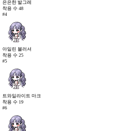
은은한 발그레
착용 수
48
#
4
아일린 블러셔
착용 수
25
#
5
트와일라이트 마크
착용 수
19
#
6