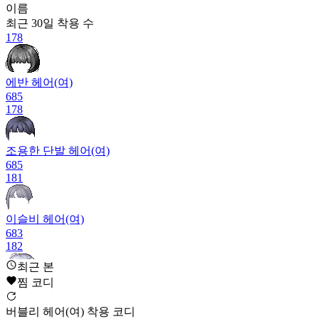
이름
최근 30일
착용 수
178
에반 헤어(여)
685
178
조용한 단발 헤어(여)
685
181
이슬비 헤어(여)
683
182
최근 본
찜 코디
블링 슈가캔디 헤어(여)
681
버블리 헤어(여) 착용 코디
183