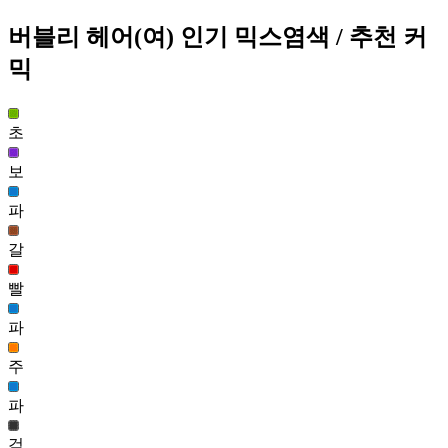
클리프 헤어(여)
버블리 헤어(여)
인기 믹스염색
/ 추천 커
676
믹
183
시간의나라 앨리스 헤어(여)
676
초
185
보
버블리 헤어(여)
파
670
186
갈
스무디 포니테일(여)
빨
666
187
파
스카디 헤어(남)
주
657
188
파
애쉬 버블리 헤어(여)
검