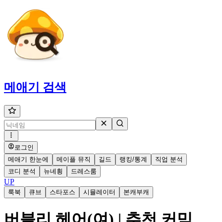
메애기
검색
로그인
메애기 한눈에
메이플 뮤직
길드
랭킹/통계
직업 분석
코디 분석
뉴녜힁
드레스룸
UP
룩북
큐브
스타포스
시뮬레이터
본캐부캐
버블리 헤어(여) | 추천 커믹