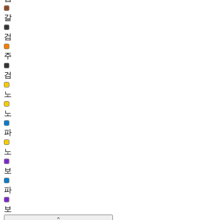
655
189
갈
나랑 헤어(남)
검
654
190
주
쫑쫑 시아 헤어(여)
653
검
191
노
솜구름 헤어(여)
644
노
파
노
보
파
보