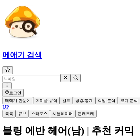
메애기
검색
로그인
메애기 한눈에
메이플 뮤직
길드
랭킹/통계
직업 분석
코디 분석
UP
룩북
큐브
스타포스
시뮬레이터
본캐부캐
블링 에반 헤어(남) | 추천 커믹