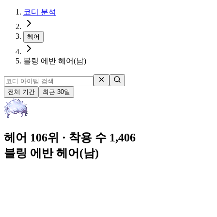
코디 분석
헤어
블링 에반 헤어(남)
전체 기간
최근 30일
헤어 106위
· 착용 수 1,406
블링 에반 헤어(남)