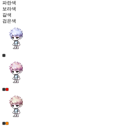
파란색
보라색
갈색
검은색