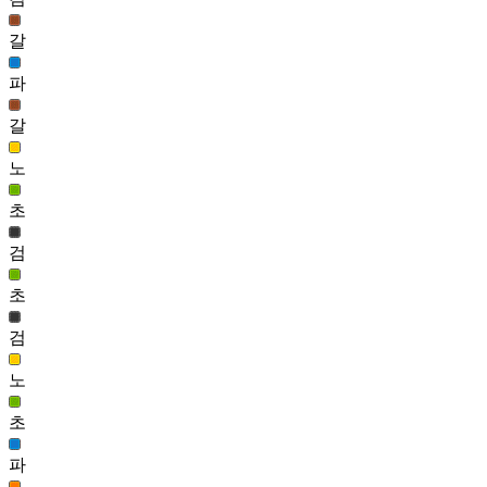
블링 에반 헤어(남)
갈
1,406
107
파
페르 헤어(남)
1,376
갈
108
노
노블레스 헤어(남)
1,367
초
109
검
발랄웨이브 헤어(여)
1,356
초
110
검
컬리 헤어(남)
1,344
노
111
초
블랑슈 헤어(여)
1,334
파
111