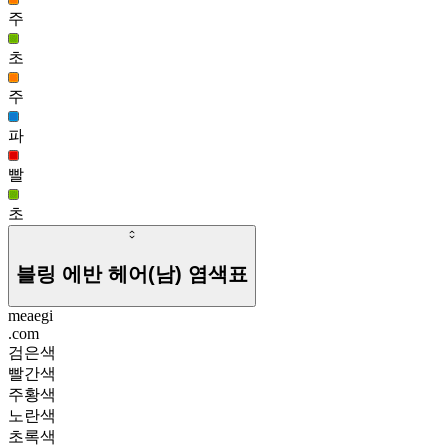
주
더듬이 헤어(여)
1,334
초
주
파
빨
초
블링 에반 헤어(남)
염색표
meaegi
.com
검은색
빨간색
주황색
노란색
초록색