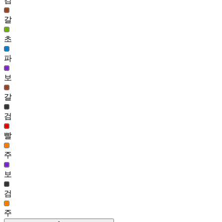
검
방울꽃 헤어(여)
153
갈
375
초
버터 헤어(남)
150
파
375
보
보스 윌 헤어
150
갈
375
달리 헤어(여)
검
150
빨
주
보
검
주