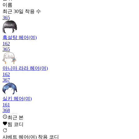
이름
최근 30일
착용 수
365
흑설탕 헤어(여)
162
365
아니마 라라 헤어(여)
162
367
실키 헤어(여)
161
368
최근 본
찜 코디
보송보송 민들레 꽃씨 헤어(여)
샤베트 헤어(여) 착용 코디
159