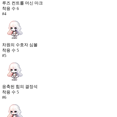
루즈 컨트롤 머신 마크
착용 수
6
#
4
차원의 수호자 심볼
착용 수
5
#
5
응축된 힘의 결정석
착용 수
5
#
6