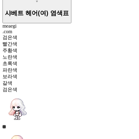
샤베트 헤어(여)
염색표
meaegi
.com
검은색
빨간색
주황색
노란색
초록색
파란색
보라색
갈색
검은색