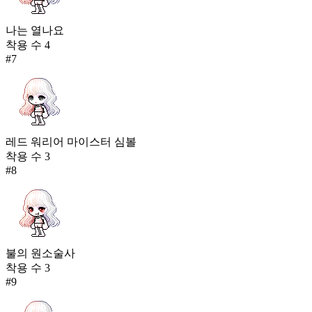
나는 열나요
착용 수
4
#
7
레드 워리어 마이스터 심볼
착용 수
3
#
8
불의 원소술사
착용 수
3
#
9