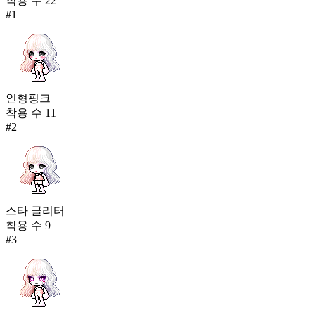
착용 수
22
#
1
인형핑크
착용 수
11
#
2
스타 글리터
착용 수
9
#
3