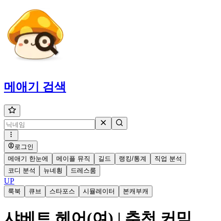
메애기
검색
로그인
메애기 한눈에
메이플 뮤직
길드
랭킹/통계
직업 분석
코디 분석
뉴녜힁
드레스룸
UP
룩북
큐브
스타포스
시뮬레이터
본캐부캐
샤베트 헤어(여) | 추천 커믹