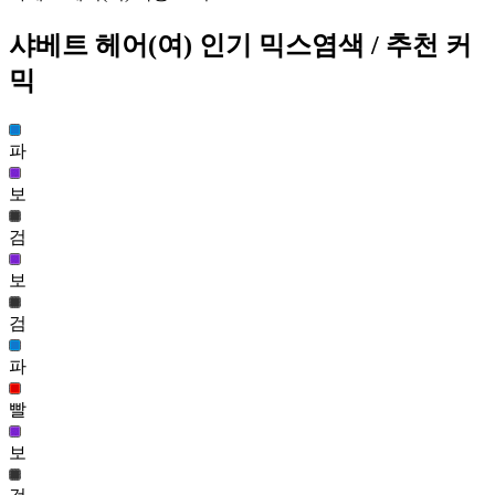
368
샤베트 헤어(여)
인기 믹스염색
/ 추천 커
미스티로즈 헤어(여)
믹
159
368
미디 신비 헤어(여)
파
159
371
보
검
샤베트 헤어(여)
156
보
372
검
무잔 헤어
154
파
372
빨
라온 헤어(남)
154
보
374