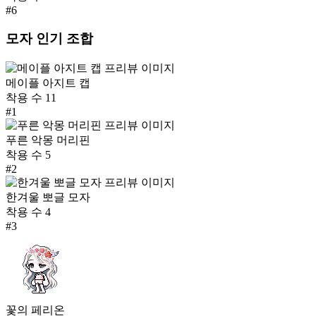
#
6
모자
인기 조합
메이플 아지트 캡
착용 수
11
#
1
푸른 악몽 머리핀
착용 수
5
#
2
한겨울 뽀글 모자
착용 수
4
#
3
꽃의 페리온