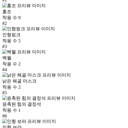
#
1
홍조
착용 수
9
#
2
인형핑크
착용 수
5
#
3
백월
착용 수
2
#
4
낡은 해골 마스크
착용 수
2
#
5
응축된 힘의 결정석
착용 수
1
#
6
인형 보라