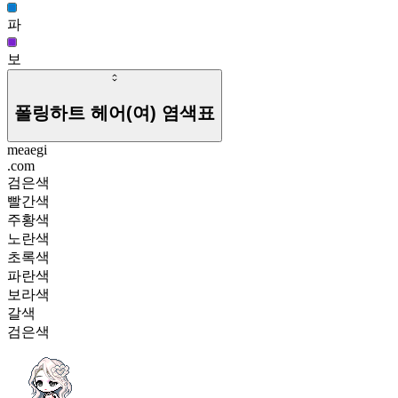
노바 카데나 헤어(남)
파
58
1187
보
샤르르 보이 헤어(남)
57
폴링하트 헤어(여)
염색표
meaegi
.com
검은색
빨간색
주황색
노란색
초록색
파란색
보라색
갈색
검은색