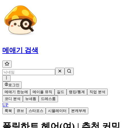
메애기
검색
로그인
메애기 한눈에
메이플 뮤직
길드
랭킹/통계
직업 분석
코디 분석
뉴녜힁
드레스룸
UP
룩북
큐브
스타포스
시뮬레이터
본캐부캐
폴링하트 헤어(여) | 추천 커믹