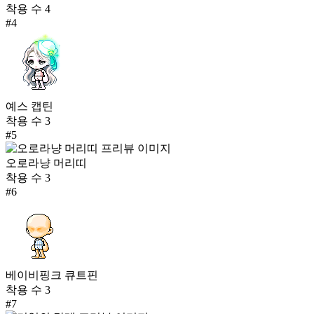
착용 수
4
#
4
예스 캡틴
착용 수
3
#
5
오로라냥 머리띠
착용 수
3
#
6
베이비핑크 큐트핀
착용 수
3
#
7