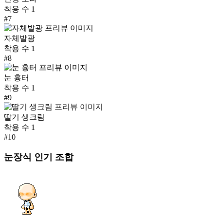
착용 수
1
#
7
자체발광
착용 수
1
#
8
눈 흉터
착용 수
1
#
9
딸기 생크림
착용 수
1
#
10
눈장식
인기 조합