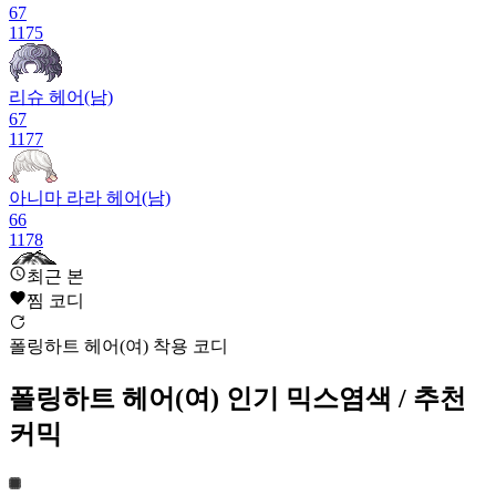
67
1175
리슈 헤어(남)
67
1177
아니마 라라 헤어(남)
66
1178
최근 본
찜 코디
큐티 쇼트 헤어(여)
65
폴링하트 헤어(여) 착용 코디
1179
폴링하트 헤어(여)
인기 믹스염색
/ 추천
헥터헤어(남)
63
커믹
1179
별사탕 헤어(여)