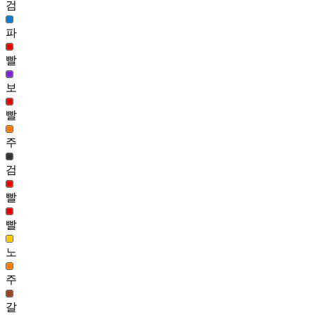
63
검
1181
파
빨
폴링하트 헤어(여)
61
보
1181
빨
엘윈 헤어(남)
61
1183
주
실비안 헤어(남)
검
60
1183
빨
숏 울프 헤어(남)
빨
60
1185
노
락밴드 헤어(남)
주
58
1185
갈