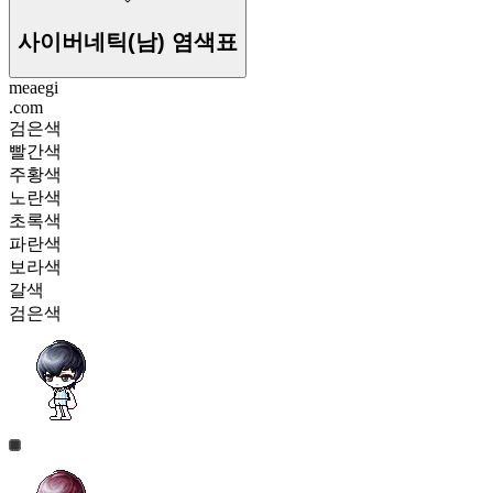
사이버네틱(남)
염색표
meaegi
.com
검은색
빨간색
주황색
노란색
초록색
파란색
보라색
갈색
검은색