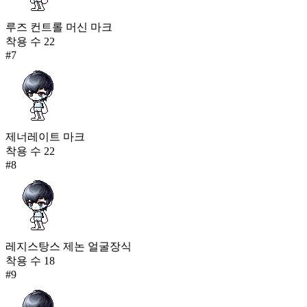
루즈 컨트롤 머신 마크
착용 수
22
#
7
제너레이트 마크
착용 수
22
#
8
레지스탕스 제논 얼굴장식
착용 수
18
#
9