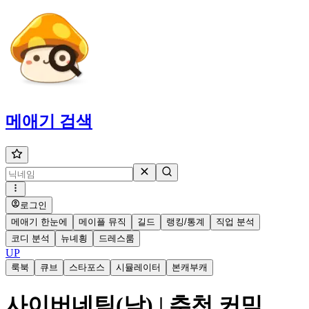
메애기
검색
로그인
메애기 한눈에
메이플 뮤직
길드
랭킹/통계
직업 분석
코디 분석
뉴녜힁
드레스룸
UP
룩북
큐브
스타포스
시뮬레이터
본캐부캐
사이버네틱(남) | 추천 커믹