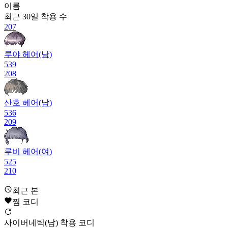
이름
최근 30일
착용 수
207
루야 헤어(남)
539
208
산호 헤어(남)
536
209
루비 헤어(여)
525
210
사이타마 헤어
최근 본
523
찜 코디
211
사이버네틱(남) 착용 코디
뾰롱이 헤어(여)