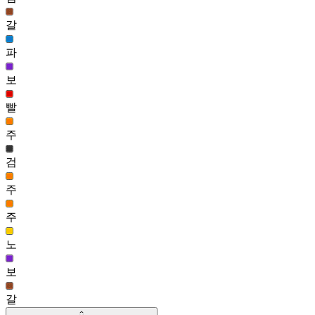
티나 헤어(여)
갈
493
218
파
골목대장 헤어(남)
보
485
219
빨
슈타르크 헤어
주
483
검
주
주
노
보
갈