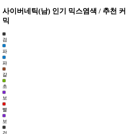
521
사이버네틱(남)
인기 믹스염색
/ 추천 커
212
믹
블레이 헤어(남)
508
213
검
파
사이버네틱(남)
507
파
214
시원한 원더 바니 헤어(여)
갈
500
215
초
블링 루야 헤어(남)
보
499
216
빨
요정윙 헤어(남)
보
498
217
검