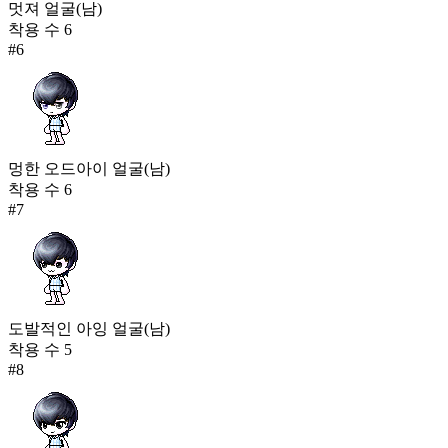
멋져 얼굴(남)
착용 수
6
#
6
멍한 오드아이 얼굴(남)
착용 수
6
#
7
도발적인 아잉 얼굴(남)
착용 수
5
#
8