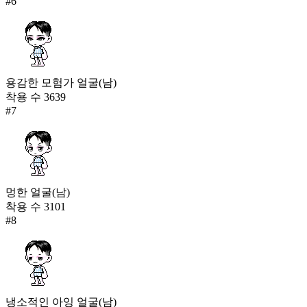
#
6
용감한 모험가 얼굴(남)
착용 수
3639
#
7
멍한 얼굴(남)
착용 수
3101
#
8
냉소적인 아잉 얼굴(남)