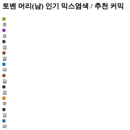
토벤 머리(남)
인기 믹스염색
/ 추천 커믹
반쪽 병아리콩 헤어(여)
127,717
39
초
솜솜이 헤어(여)
보
126,962
40
검
토벤 머리(남)
갈
120,835
41
파
꼬마 데이즈 헤어(여)
갈
119,648
42
검
엘피네 헤어(여)
주
118,931
43
검
달구름 헤어(여)
파
117,585