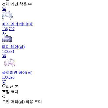
전체 기간
착용 수
34
매직 엘라 헤어(여)
136,707
35
테디 헤어(남)
130,331
36
플로리안 헤어(남)
130,295
37
최근 본
찜 코디
포니테일 별구름 헤어(여)
토벤 머리(남) 착용 코디
130,012
38