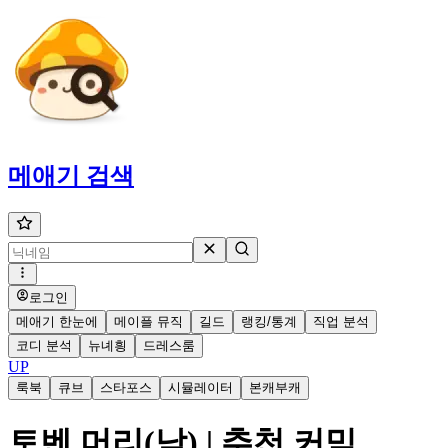
메애기
검색
로그인
메애기 한눈에
메이플 뮤직
길드
랭킹/통계
직업 분석
코디 분석
뉴녜힁
드레스룸
UP
룩북
큐브
스타포스
시뮬레이터
본캐부캐
토벤 머리(남) | 추천 커믹