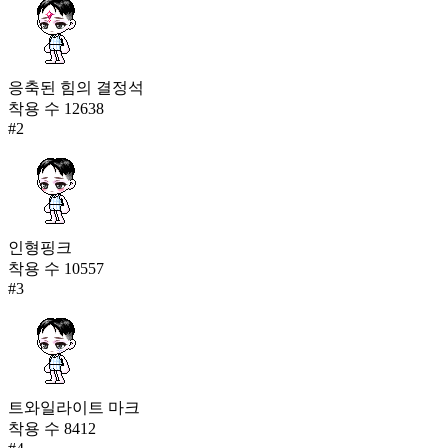
응축된 힘의 결정석
착용 수
12638
#
2
인형핑크
착용 수
10557
#
3
트와일라이트 마크
착용 수
8412