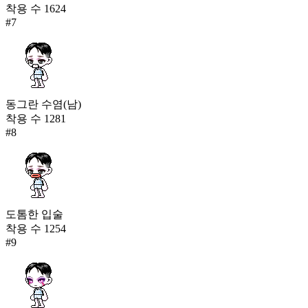
착용 수
1624
#
7
동그란 수염(남)
착용 수
1281
#
8
도톰한 입술
착용 수
1254
#
9