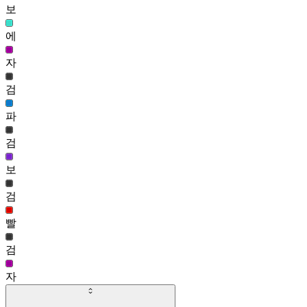
알사탕 얼굴(여)
보
8
643
에
도도한 얼굴(여)
자
8
검
파
검
보
검
빨
검
자