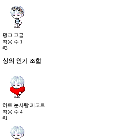
펑크 고글
착용 수
1
#
3
상의
인기 조합
하트 눈사람 퍼코트
착용 수
4
#
1