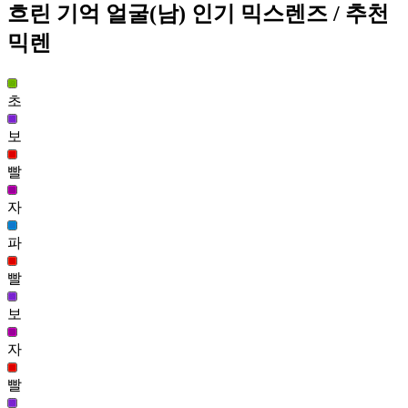
뭘보느냐 얼굴(남)
흐린 기억 얼굴(남)
인기 믹스렌즈
/ 추천
9
630
믹렌
흐린 기억 얼굴(남)
9
초
643
보
잔향 얼굴(여)
8
빨
643
자
남자얼굴10(남)
8
파
643
녹두 얼굴(여)
빨
8
643
보
사파이어 얼굴(여)
자
8
643
빨