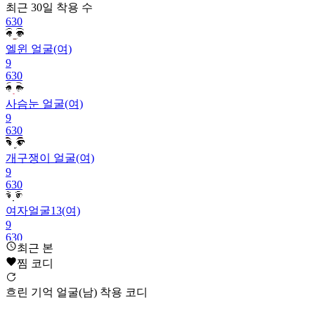
최근 30일
착용 수
630
엘윈 얼굴(여)
9
630
사슴눈 얼굴(여)
9
630
개구쟁이 얼굴(여)
9
630
여자얼굴13(여)
9
630
최근 본
깐깐한 얼굴(남)
찜 코디
9
630
흐린 기억 얼굴(남) 착용 코디