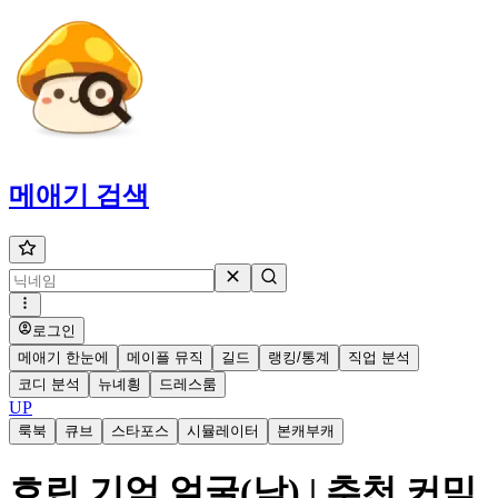
메애기
검색
로그인
메애기 한눈에
메이플 뮤직
길드
랭킹/통계
직업 분석
코디 분석
뉴녜힁
드레스룸
UP
룩북
큐브
스타포스
시뮬레이터
본캐부캐
흐린 기억 얼굴(남) | 추천 커믹