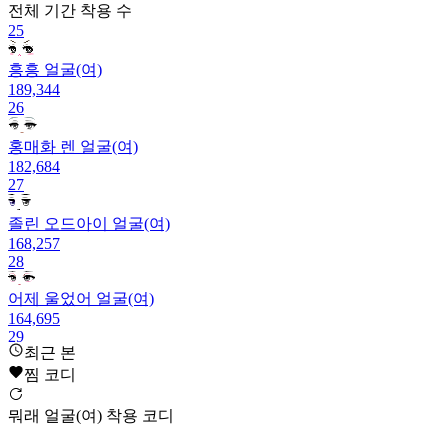
전체 기간
착용 수
25
흥흥 얼굴(여)
189,344
26
홍매화 렌 얼굴(여)
182,684
27
졸린 오드아이 얼굴(여)
168,257
28
어제 울었어 얼굴(여)
164,695
29
최근 본
도발적인 아잉 얼굴(여)
찜 코디
154,931
30
뭐래 얼굴(여) 착용 코디