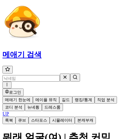
메애기
검색
로그인
메애기 한눈에
메이플 뮤직
길드
랭킹/통계
직업 분석
코디 분석
뉴녜힁
드레스룸
UP
룩북
큐브
스타포스
시뮬레이터
본캐부캐
뭐래 얼굴(여) | 추천 커믹