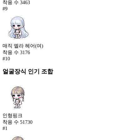
착용 수
3463
#
9
매직 엘라 헤어(여)
착용 수
3176
#
10
얼굴장식
인기 조합
인형핑크
착용 수
51730
#
1