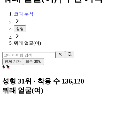
코디 분석
성형
뭐래 얼굴(여)
전체 기간
최근 30일
성형 31위
· 착용 수 136,120
뭐래 얼굴(여)