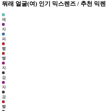
와일드헌터 얼굴(여)
뭐래 얼굴(여)
인기 믹스렌즈
/ 추천 믹렌
144,492
31
뭐래 얼굴(여)
에
136,120
32
자
뮤트 얼굴(여)
파
131,683
33
빨
상냥한 모험가 얼굴(여)
빨
123,433
34
자
깨도잉 얼굴(여)
검
121,747
35
자
동그래 얼굴(남)
검
121,627
36
빨