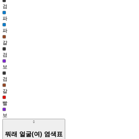
제롬 얼굴(남)
검
116,467
37
파
꼬맹이 얼굴(남)
파
114,354
갈
검
보
검
갈
빨
보
뭐래 얼굴(여)
염색표