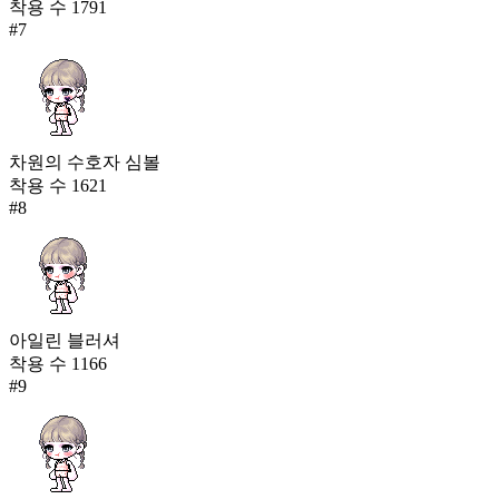
착용 수
1791
#
7
차원의 수호자 심볼
착용 수
1621
#
8
아일린 블러셔
착용 수
1166
#
9