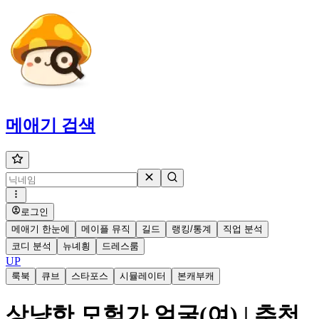
메애기
검색
로그인
메애기 한눈에
메이플 뮤직
길드
랭킹/통계
직업 분석
코디 분석
뉴녜힁
드레스룸
UP
룩북
큐브
스타포스
시뮬레이터
본캐부캐
상냥한 모험가 얼굴(여) | 추천