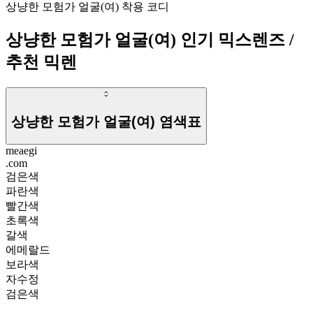
778
상냥한 모험가 얼굴(여) 착용 코디
신상발견 얼굴(여)
상냥한 모험가 얼굴(여)
인기 믹스렌즈
/
1
추천 믹렌
상냥한 모험가 얼굴(여)
염색표
meaegi
.com
검은색
파란색
빨간색
초록색
갈색
에메랄드
보라색
자수정
검은색