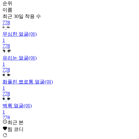
순위
이름
최근 30일
착용 수
778
무심한 얼굴(여)
1
778
유리눈 얼굴(여)
1
778
화풀린 뾰로통 얼굴(여)
1
778
백록 얼굴(여)
1
778
최근 본
별빛눈 얼굴(남)
찜 코디
1