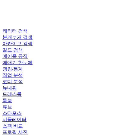
캐릭터 검색
본캐부캐 검색
아카이브 검색
길드 검색
메이플 뮤직
메애기 한눈에
랭킹/통계
직업 분석
코디 분석
뉴녜힁
드레스룸
룩북
큐브
스타포스
시뮬레이터
스펙 비교
프로필 사진