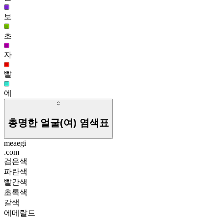
보
초
자
빨
에
총명한 얼굴(여)
염색표
meaegi
.com
검은색
파란색
빨간색
초록색
갈색
에메랄드