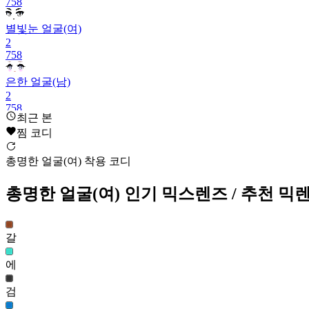
758
별빛눈 얼굴(여)
2
758
은한 얼굴(남)
2
758
최근 본
찜 코디
단아한 얼굴(여)
2
758
총명한 얼굴(여) 착용 코디
오즈 얼굴(남)
총명한 얼굴(여)
인기 믹스렌즈
/ 추천 믹
2
758
갈
총명한 얼굴(여)
2
에
758
검
파리한 얼굴(남)
2