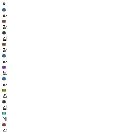
758
파
근심어린 얼굴(남)
파
2
758
갈
자두 얼굴(여)
검
2
758
갈
이계의 미남형 얼굴(남)
파
2
758
보
달콤한 얼굴(여)
파
2
758
초
강렬 눈썹 얼굴(여)
검
2
에
갈