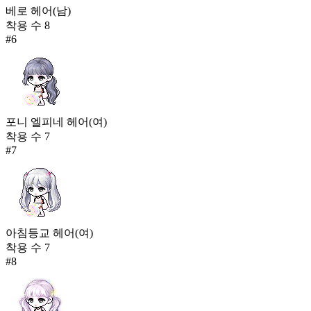
베로 헤어(남)
착용 수
8
#
6
포니 엘피네 헤어(여)
착용 수
7
#
7
아침등교 헤어(여)
착용 수
7
#
8