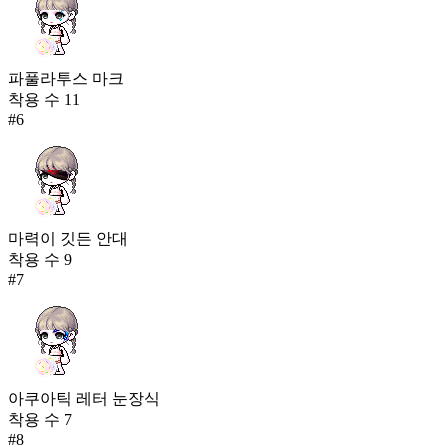
파풀라투스 마크
착용 수
11
#
6
마력이 깃든 안대
착용 수
9
#
7
아쿠아틱 레터 눈장식
착용 수
7
#
8