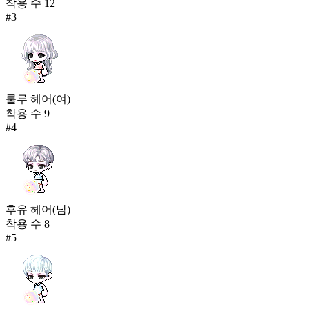
착용 수
12
#
3
룰루 헤어(여)
착용 수
9
#
4
후유 헤어(남)
착용 수
8
#
5