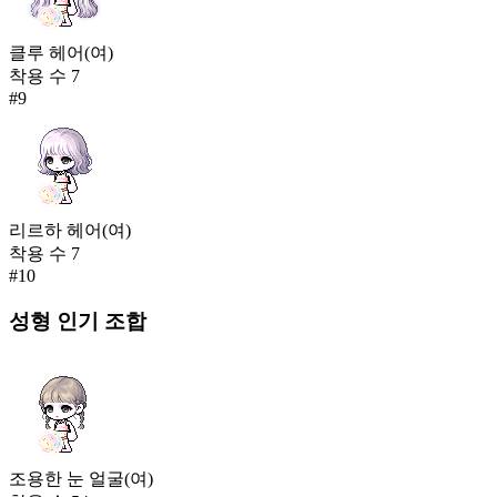
클루 헤어(여)
착용 수
7
#
9
리르하 헤어(여)
착용 수
7
#
10
성형
인기 조합
조용한 눈 얼굴(여)