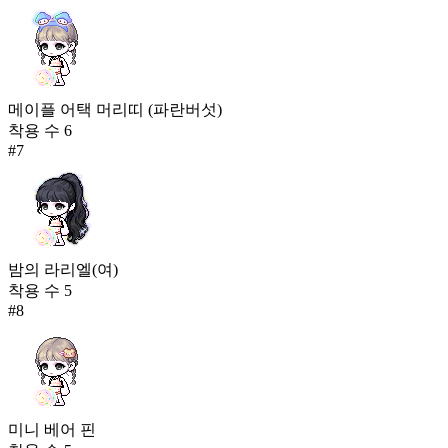
메이플 어택 머리띠 (파란버섯)
착용 수
6
#
7
밤의 라리엘(여)
착용 수
5
#
8
미니 베어 핀