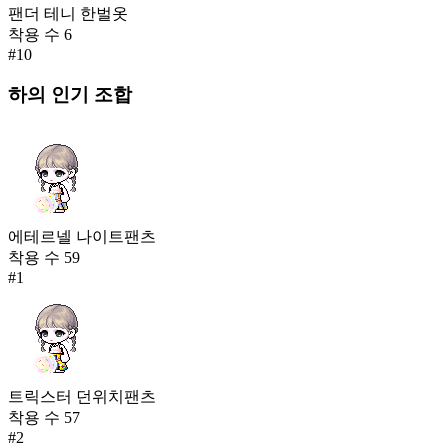
팬더 테니 한벌옷
착용 수
6
#
10
하의
인기 조합
에테르넬 나이트팬츠
착용 수
59
#
1
트릭스터 던위치팬츠
착용 수
57
#
2