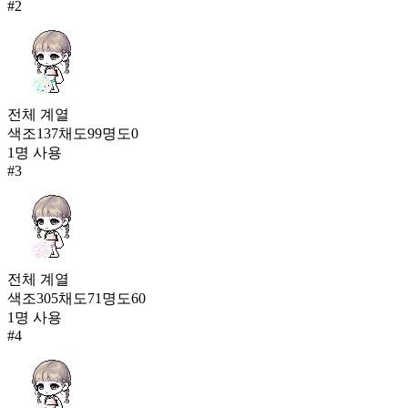
#
2
191
하트달랑 빗자루
416
192
은반의 장미
전체
계열
415
색조
137
채도
99
명도
0
193
1
명 사용
#
3
초대형 손 도끼
411
전체
계열
색조
305
채도
71
명도
60
1
명 사용
#
4