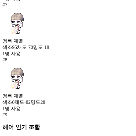
#
7
청록
계열
색조
95
채도
-70
명도
-18
1
명 사용
#
8
청록
계열
색조
0
채도
-82
명도
28
1
명 사용
#
9
헤어
인기 조합