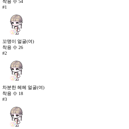
착용 수
54
#
1
꼬맹이 얼굴(여)
착용 수
26
#
2
차분한 헤헤 얼굴(여)
착용 수
18
#
3