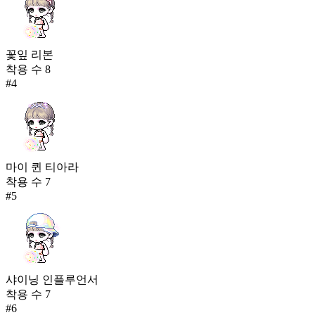
꽃잎 리본
착용 수
8
#
4
마이 퀸 티아라
착용 수
7
#
5
샤이닝 인플루언서
착용 수
7
#
6