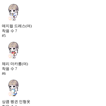
매지컬 드레스(여)
착용 수
7
#
5
체리 마카롱(여)
착용 수
7
#
6
상큼 펭귄 인형옷