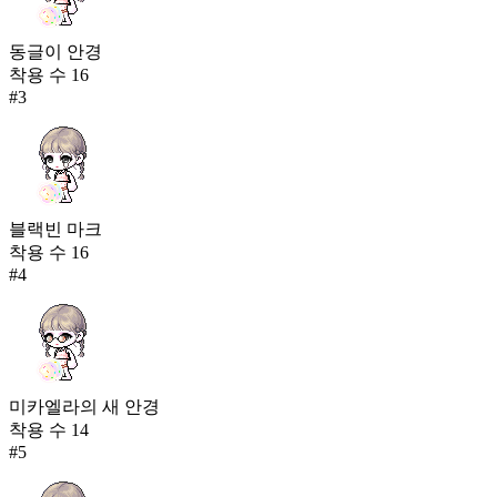
동글이 안경
착용 수
16
#
3
블랙빈 마크
착용 수
16
#
4
미카엘라의 새 안경
착용 수
14
#
5