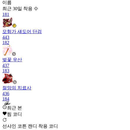
이름
최근 30일
착용 수
181
모험가 섀도어 단검
443
182
벚꽃 우산
437
183
절망의 치료사
436
184
최근 본
찜 코디
슈타르크의 도끼
433
184
선샤인 코튼 캔디 착용 코디