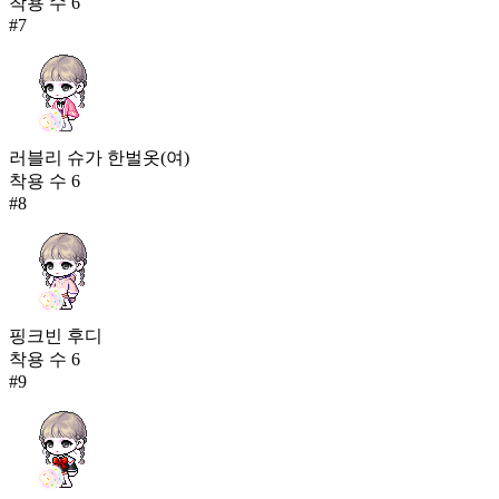
착용 수
6
#
7
러블리 슈가 한벌옷(여)
착용 수
6
#
8
핑크빈 후디
착용 수
6
#
9