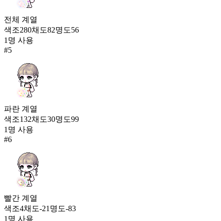
전체
계열
색조
280
채도
82
명도
56
1
명 사용
#
5
파란
계열
색조
132
채도
30
명도
99
1
명 사용
#
6
빨간
계열
색조
4
채도
-21
명도
-83
1
명 사용