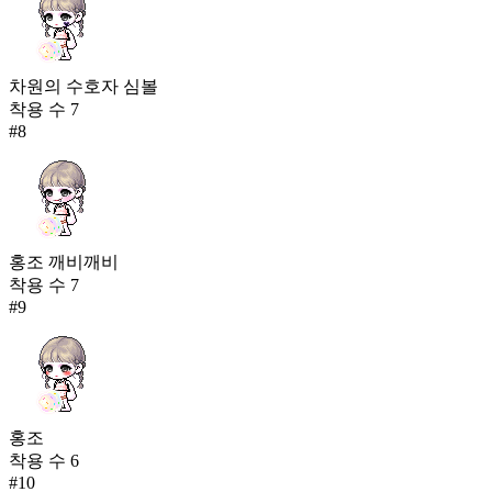
차원의 수호자 심볼
착용 수
7
#
8
홍조 깨비깨비
착용 수
7
#
9
홍조
착용 수
6
#
10