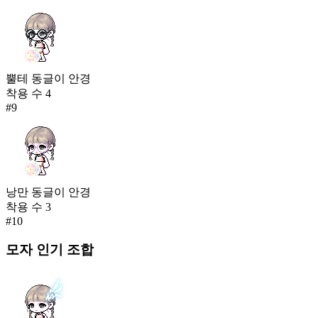
뿔테 동글이 안경
착용 수
4
#
9
낭만 동글이 안경
착용 수
3
#
10
모자
인기 조합