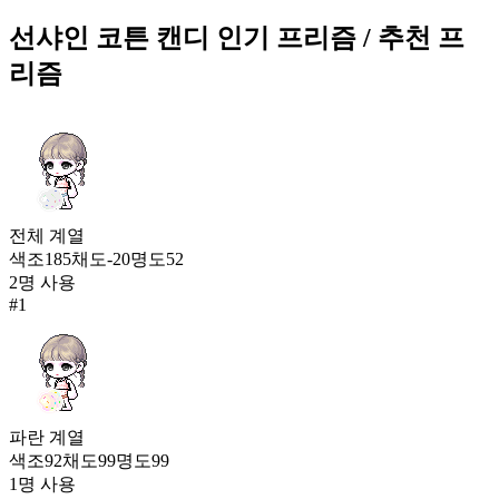
절대각도
선샤인 코튼 캔디
인기 프리즘
/ 추천 프
433
186
리즘
천상묵화
431
187
선샤인 코튼 캔디
전체
계열
425
188
색조
185
채도
-20
명도
52
2
명 사용
달달 포근
#
1
421
189
쿨썸머 보드
419
190
파란
계열
색조
92
채도
99
명도
99
구르미 꿈베개
1
명 사용
418