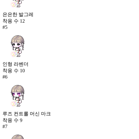
은은한 발그레
착용 수
12
#
5
인형 라벤더
착용 수
10
#
6
루즈 컨트롤 머신 마크
착용 수
9
#
7