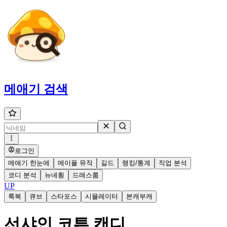
메애기
검색
로그인
메애기 한눈에
메이플 뮤직
길드
랭킹/통계
직업 분석
코디 분석
뉴녜힁
드레스룸
UP
룩북
큐브
스타포스
시뮬레이터
본캐부캐
선샤인 코튼 캔디