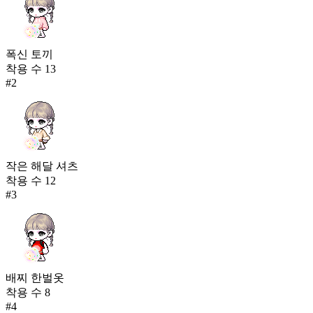
폭신 토끼
착용 수
13
#
2
작은 해달 셔츠
착용 수
12
#
3
배찌 한벌옷
착용 수
8
#
4