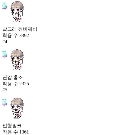
발그레 깨비깨비
착용 수
3392
#
4
단감 홍조
착용 수
2325
#
5
인형핑크
착용 수
1361