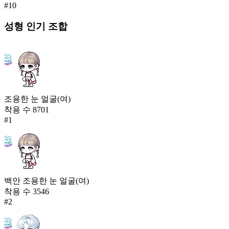
#
10
성형
인기 조합
조용한 눈 얼굴(여)
착용 수
8701
#
1
백안 조용한 눈 얼굴(여)
착용 수
3546
#
2