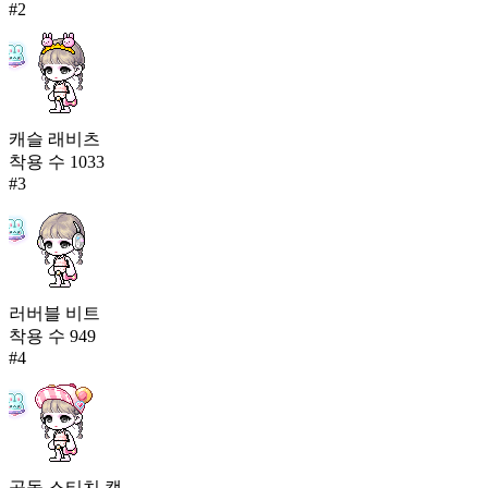
#
2
캐슬 래비츠
착용 수
1033
#
3
러버블 비트
착용 수
949
#
4
곰돌 스티치 캡