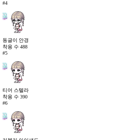
#
4
동글이 안경
착용 수
488
#
5
티어 스텔라
착용 수
390
#
6