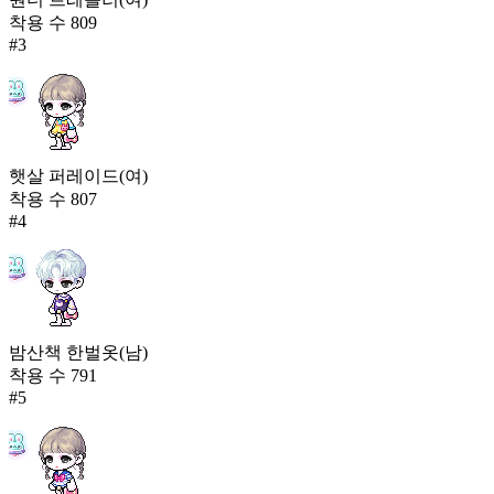
착용 수
809
#
3
햇살 퍼레이드(여)
착용 수
807
#
4
밤산책 한벌옷(남)
착용 수
791
#
5