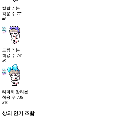
발랄 리본
착용 수
771
#
8
드림 리본
착용 수
741
#
9
티파티 왕리본
착용 수
736
#
10
상의
인기 조합