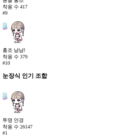
동글 홍조
착용 수
417
#
9
홍조 냠냠!
착용 수
379
#
10
눈장식
인기 조합
투명 안경
착용 수
26147
#
1