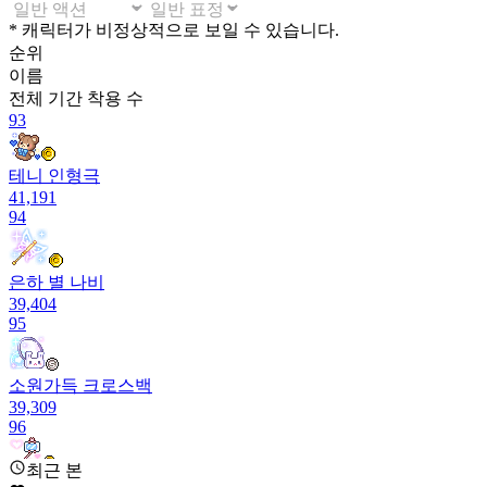
* 캐릭터가 비정상적으로 보일 수 있습니다.
순위
이름
전체 기간
착용 수
93
테니 인형극
41,191
94
은하 별 나비
39,404
95
소원가득 크로스백
39,309
96
최근 본
절대각도