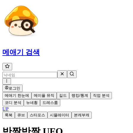
메애기
검색
로그인
메애기 한눈에
메이플 뮤직
길드
랭킹/통계
직업 분석
코디 분석
뉴녜힁
드레스룸
UP
룩북
큐브
스타포스
시뮬레이터
본캐부캐
반짝반짝 UFO