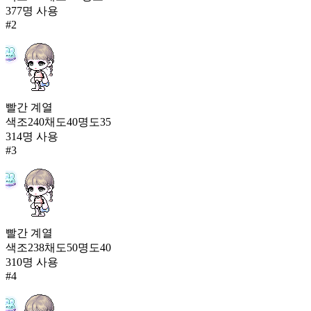
377
명 사용
성야의 단죄자
#
2
36,939
103
샤크샤크 상어
36,547
104
빨간
계열
도전자의 윙투스
색조
240
채도
40
명도
35
36,535
314
명 사용
105
#
3
캔디 엔젤
36,420
빨간
계열
색조
238
채도
50
명도
40
310
명 사용
#
4