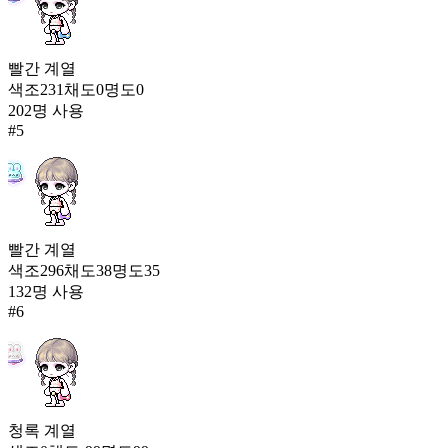
빨간
계열
색조
231
채도
0
명도
0
202
명 사용
#
5
빨간
계열
색조
296
채도
38
명도
35
132
명 사용
#
6
청록
계열