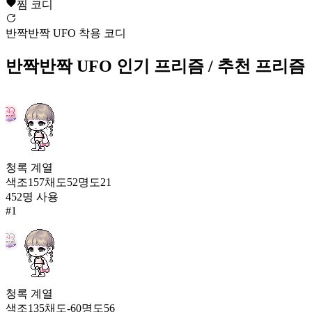
찜 코디
38,461
97
반짝반짝 UFO 착용 코디
메이플 어택 벌룬
반짝반짝 UFO
인기 프리즘
/ 추천 프리즘
38,396
98
우주 여행 중!
38,367
99
청록
계열
반짝반짝 UFO
색조
157
채도
52
명도
21
37,871
100
452
명 사용
#
1
블레이드 라이플
37,808
101
빅토리아컵 응원봉
37,065
청록
계열
102
색조
135
채도
-60
명도
56