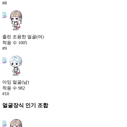
#
8
졸린 조용한 얼굴(여)
착용 수
1005
#
9
아잉 얼굴(남)
착용 수
982
#
10
얼굴장식
인기 조합