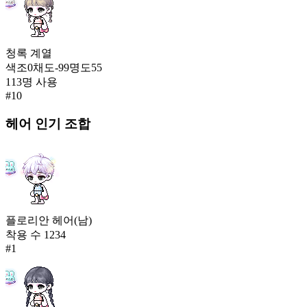
청록
계열
색조
0
채도
-99
명도
55
113
명 사용
#
10
헤어
인기 조합
플로리안 헤어(남)
착용 수
1234
#
1