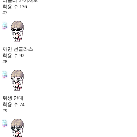
러블리 아이섀도
착용 수
136
#
7
까만 선글라스
착용 수
92
#
8
위생 안대
착용 수
74
#
9