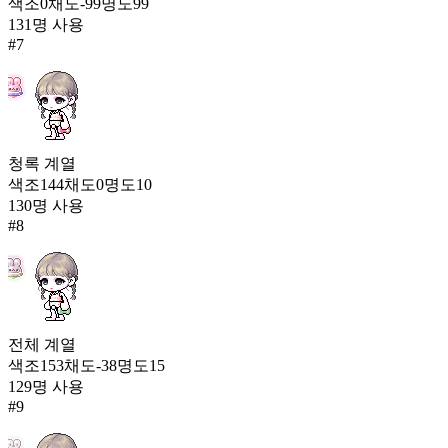
색조
0
채도
-99
명도
99
131
명 사용
#
7
청록
계열
색조
144
채도
0
명도
10
130
명 사용
#
8
전체
계열
색조
153
채도
-38
명도
15
129
명 사용
#
9