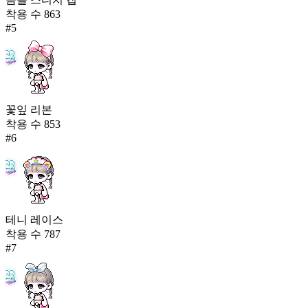
착용 수
863
#
5
꽃잎 리본
착용 수
853
#
6
테니 레이스
착용 수
787
#
7