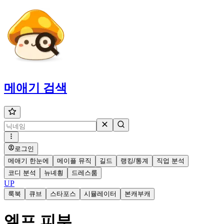
메애기
검색
로그인
메애기 한눈에
메이플 뮤직
길드
랭킹/통계
직업 분석
코디 분석
뉴녜힁
드레스룸
UP
룩북
큐브
스타포스
시뮬레이터
본캐부캐
엘프 피부