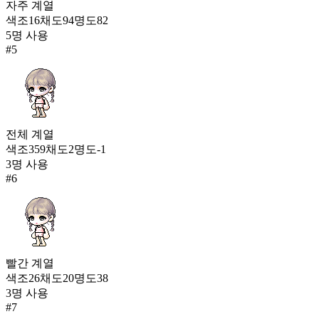
자주
계열
색조
16
채도
94
명도
82
5
명 사용
#
5
전체
계열
색조
359
채도
2
명도
-1
3
명 사용
#
6
빨간
계열
색조
26
채도
20
명도
38
3
명 사용
#
7