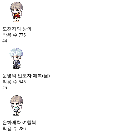
도전자의 상의
착용 수
775
#
4
운명의 인도자 예복(남)
착용 수
545
#
5
은하매화 여행복
착용 수
286