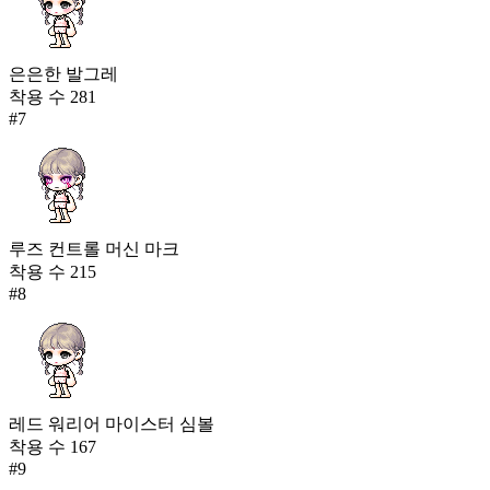
은은한 발그레
착용 수
281
#
7
루즈 컨트롤 머신 마크
착용 수
215
#
8
레드 워리어 마이스터 심볼
착용 수
167
#
9