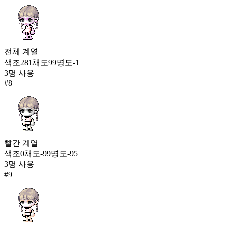
전체
계열
색조
281
채도
99
명도
-1
3
명 사용
#
8
빨간
계열
색조
0
채도
-99
명도
-95
3
명 사용
#
9