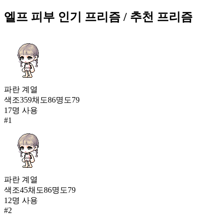
뽀송 라벤더 피부
엘프 피부
인기 프리즘
/ 추천 프리즘
48,687
6
크림 피부
42,826
7
파란
계열
엘프 피부
색조
359
채도
86
명도
79
27,461
17
명 사용
8
#
1
커스텀 좀비 피부
7,398
9
노블레스 피부
파란
계열
6,731
색조
45
채도
86
명도
79
10
12
명 사용
고져스 피부
#
2
6,209