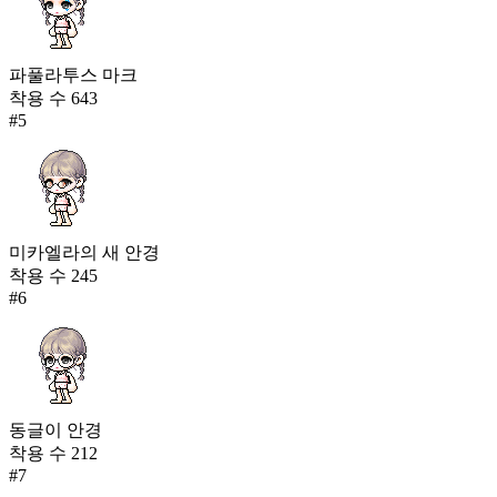
파풀라투스 마크
착용 수
643
#
5
미카엘라의 새 안경
착용 수
245
#
6
동글이 안경
착용 수
212
#
7