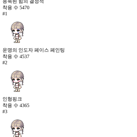
응축된 힘의 결정석
착용 수
5470
#
1
운명의 인도자 페이스 페인팅
착용 수
4537
#
2
인형핑크
착용 수
4365
#
3