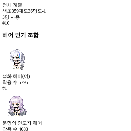
전체
계열
색조
359
채도
36
명도
-1
3
명 사용
#
10
헤어
인기 조합
설화 헤어(여)
착용 수
5795
#
1
운명의 인도자 헤어
착용 수
4083