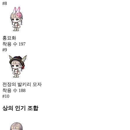
#
8
홍묘화
착용 수
197
#
9
전장의 발키리 모자
착용 수
188
#
10
상의
인기 조합