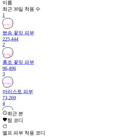
이름
최근 30일
착용 수
1
뽀송 꽃잎 피부
225,444
2
홍조 꽃잎 피부
96,496
3
아리스토 피부
73,269
4
최근 본
찜 코디
커스텀 뽀송 라벤더 컬러라인 피부
58,736
5
엘프 피부 착용 코디