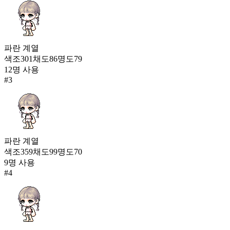
11
홍조 라벤더 피부
5,250
12
파란
계열
색조
301
채도
86
명도
79
밀키 피부
12
명 사용
3,409
#
3
13
커스텀 비비드 컬러 피부
2,017
파란
계열
색조
359
채도
99
명도
70
9
명 사용
#
4