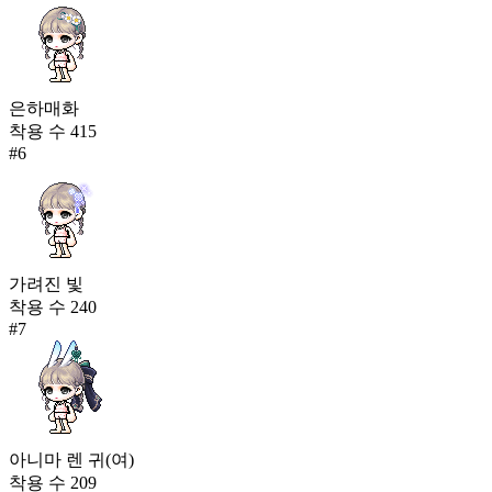
은하매화
착용 수
415
#
6
가려진 빛
착용 수
240
#
7
아니마 렌 귀(여)
착용 수
209