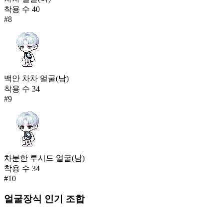
착용 수
40
#
8
백안 차차 얼굴(남)
착용 수
34
#
9
차분한 루시드 얼굴(남)
착용 수
34
#
10
얼굴장식
인기 조합