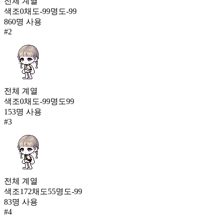
전체
계열
혼돈의 결계
색조
0
채도
-99
명도
-99
1,530
860
명 사용
48
#
2
찬란한 흉성 케이프
1,528
49
시크 화이트 백팩
전체
계열
1,510
색조
0
채도
-99
명도
99
50
153
명 사용
디어 쁘띠
#
3
1,462
전체
계열
색조
172
채도
55
명도
-99
83
명 사용
#
4