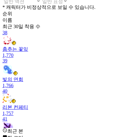
* 캐릭터가 비정상적으로 보일 수 있습니다.
순위
이름
최근 30일
착용 수
38
춤추는 꽃잎
1,770
39
빛의 연회
1,766
40
리본 컨페티
1,757
41
최근 본
[BTS] 스완 세레나데