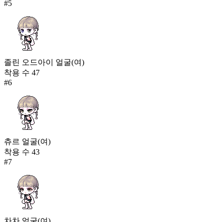
#
5
졸린 오드아이 얼굴(여)
착용 수
47
#
6
츄르 얼굴(여)
착용 수
43
#
7
차차 얼굴(여)