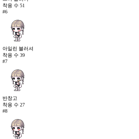
착용 수
51
#
6
아일린 블러셔
착용 수
39
#
7
반창고
착용 수
27
#
8