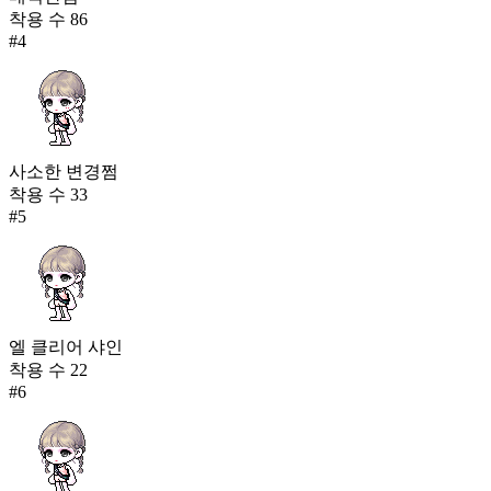
착용 수
86
#
4
사소한 변경쩜
착용 수
33
#
5
엘 클리어 샤인
착용 수
22
#
6