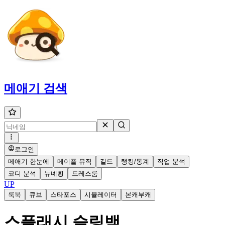
메애기
검색
로그인
메애기 한눈에
메이플 뮤직
길드
랭킹/통계
직업 분석
코디 분석
뉴녜힁
드레스룸
UP
룩북
큐브
스타포스
시뮬레이터
본캐부캐
스플래시 슬링백