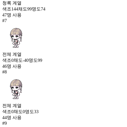
청록
계열
색조
144
채도
99
명도
74
47
명 사용
#
7
전체
계열
색조
0
채도
-40
명도
99
46
명 사용
#
8
전체
계열
색조
0
채도
0
명도
33
44
명 사용
#
9