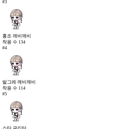
#
3
홍조 깨비깨비
착용 수
134
#
4
발그레 깨비깨비
착용 수
114
#
5
스타 글리터