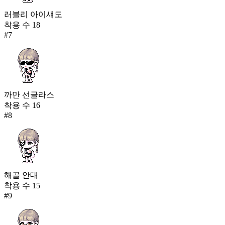
러블리 아이섀도
착용 수
18
#
7
까만 선글라스
착용 수
16
#
8
해골 안대
착용 수
15
#
9