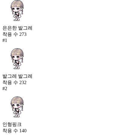
은은한 발그레
착용 수
273
#
1
발그레 발그레
착용 수
232
#
2
인형핑크
착용 수
140