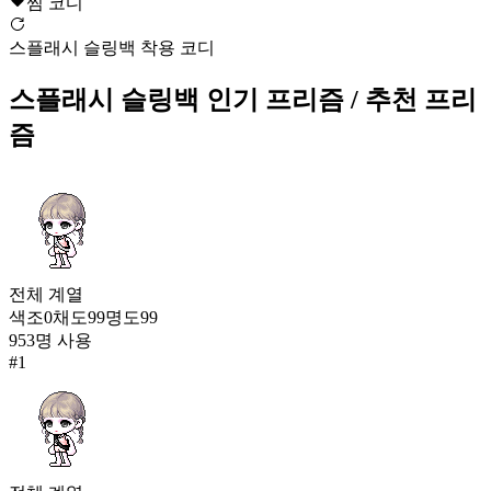
찜 코디
1,740
42
스플래시 슬링백 착용 코디
아이돌 스파클
스플래시 슬링백
인기 프리즘
/ 추천 프리
1,719
43
즘
도원향
1,630
44
스플래시 슬링백
1,629
전체
계열
45
색조
0
채도
99
명도
99
953
명 사용
프룻 리프
#
1
1,590
46
와글와글 미니 몬스터 어택
1,561
47