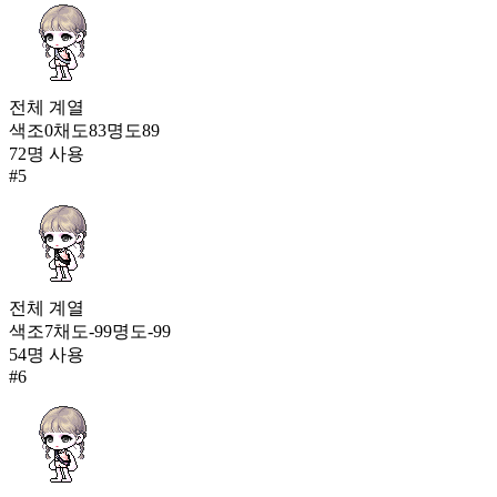
전체
계열
색조
0
채도
83
명도
89
72
명 사용
#
5
전체
계열
색조
7
채도
-99
명도
-99
54
명 사용
#
6