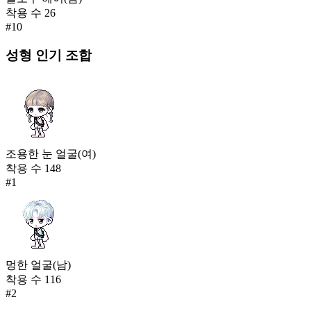
착용 수
26
#
10
성형
인기 조합
조용한 눈 얼굴(여)
착용 수
148
#
1
멍한 얼굴(남)
착용 수
116
#
2