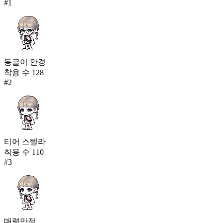
#
1
동글이 안경
착용 수
128
#
2
티어 스텔라
착용 수
110
#
3
매력만점