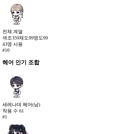
전체
계열
색조
359
채도
99
명도
99
43
명 사용
#
10
헤어
인기 조합
세레나데 헤어(남)
착용 수
61
#
1