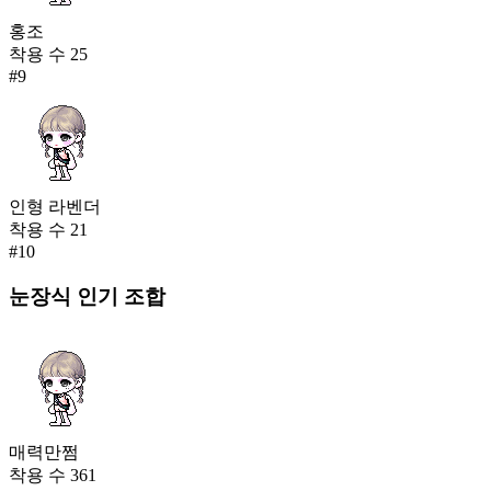
홍조
착용 수
25
#
9
인형 라벤더
착용 수
21
#
10
눈장식
인기 조합
매력만쩜
착용 수
361