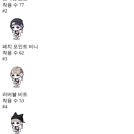
착용 수
77
#
2
패치 포인트 비니
착용 수
62
#
3
러버블 비트
착용 수
53
#
4