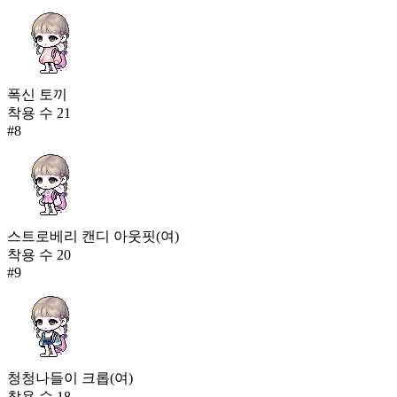
폭신 토끼
착용 수
21
#
8
스트로베리 캔디 아웃핏(여)
착용 수
20
#
9
청청나들이 크롭(여)
착용 수
18