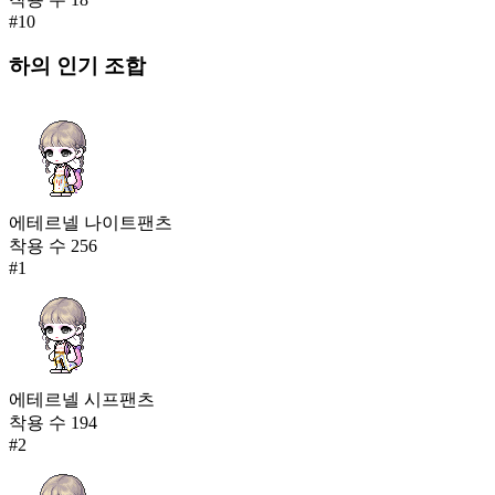
#
10
하의
인기 조합
에테르넬 나이트팬츠
착용 수
256
#
1
에테르넬 시프팬츠
착용 수
194
#
2