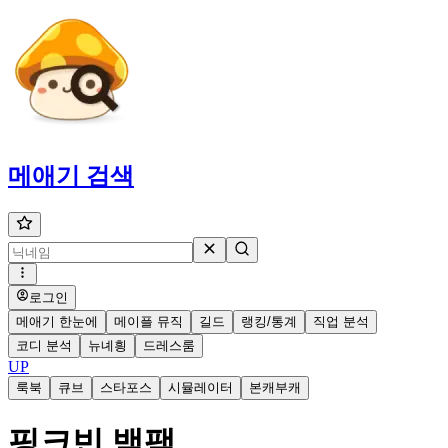
메애기
검색
로그인
메애기 한눈에
메이플 뮤직
길드
랭킹/통계
직업 분석
코디 분석
뉴녜힁
드레스룸
UP
룩북
큐브
스타포스
시뮬레이터
본캐부캐
핑크빈 백팩