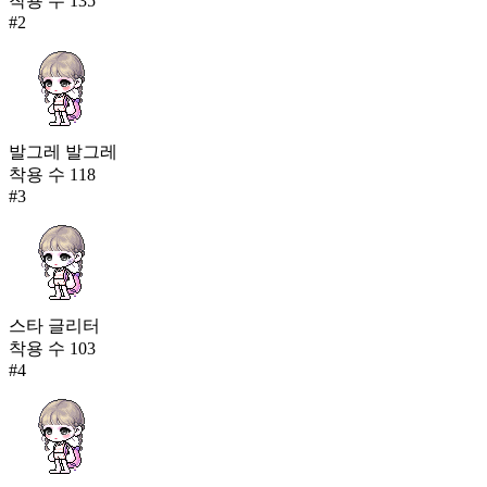
착용 수
135
#
2
발그레 발그레
착용 수
118
#
3
스타 글리터
착용 수
103
#
4