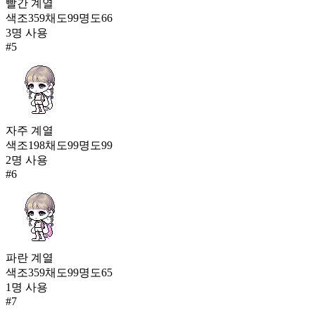
빨간
계열
색조
359
채도
99
명도
66
3
명 사용
#
5
자주
계열
색조
198
채도
99
명도
99
2
명 사용
#
6
파란
계열
색조
359
채도
99
명도
65
1
명 사용
#
7