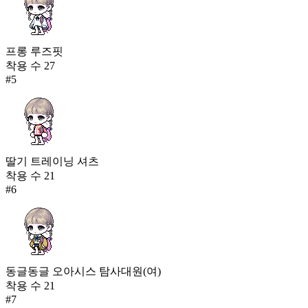
프롱 루즈핏
착용 수
27
#
5
딸기 트레이닝 셔츠
착용 수
21
#
6
동글동글 오아시스 탐사대원(여)
착용 수
21
#
7