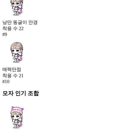
낭만 동글이 안경
착용 수
22
#
9
매력만점
착용 수
21
#
10
모자
인기 조합