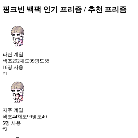
[BTS] 스완 세레나데
핑크빈 백팩
인기 프리즘
/ 추천 프리즘
1,700
39
아이돌 스파클
1,693
40
파란
계열
핑크빈 백팩
색조
292
채도
99
명도
55
1,692
41
16
명 사용
#
1
빛의 연회
1,670
42
리본 컨페티
1,663
자주
계열
43
색조
44
채도
99
명도
40
5
명 사용
스플래시 슬링백
#
2
1,599
44