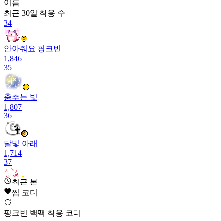
이름
최근 30일
착용 수
34
안아줘요 핑크빈
1,846
35
춤추는 빛
1,807
36
달빛 아래
1,714
37
최근 본
춤추는 꽃잎
찜 코디
1,708
38
핑크빈 백팩 착용 코디