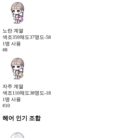
노란
계열
색조
359
채도
37
명도
-58
1
명 사용
#
8
자주
계열
색조
110
채도
38
명도
-18
1
명 사용
#
10
헤어
인기 조합