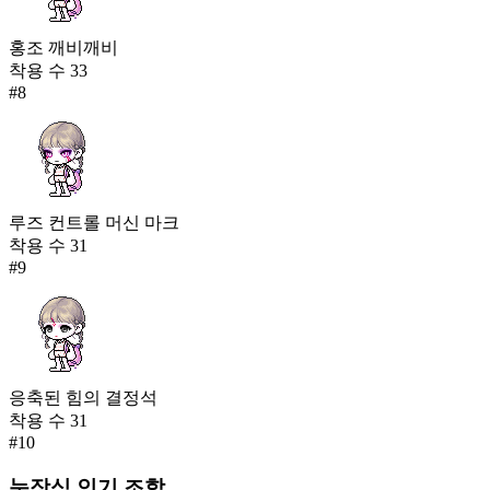
홍조 깨비깨비
착용 수
33
#
8
루즈 컨트롤 머신 마크
착용 수
31
#
9
응축된 힘의 결정석
착용 수
31
#
10
눈장식
인기 조합