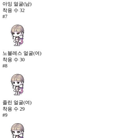
아잉 얼굴(남)
착용 수
32
#
7
노블레스 얼굴(여)
착용 수
30
#
8
졸린 얼굴(여)
착용 수
29
#
9