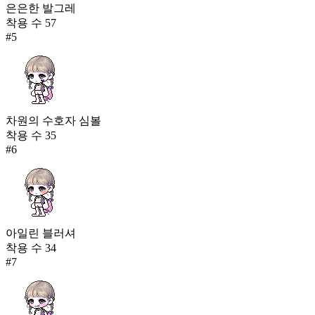
은은한 발그레
착용 수
57
#
5
차원의 수호자 심볼
착용 수
35
#
6
아일린 블러셔
착용 수
34
#
7