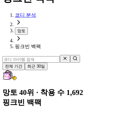
코디 분석
망토
핑크빈 백팩
전체 기간
최근 30일
망토 40위
· 착용 수 1,692
핑크빈 백팩