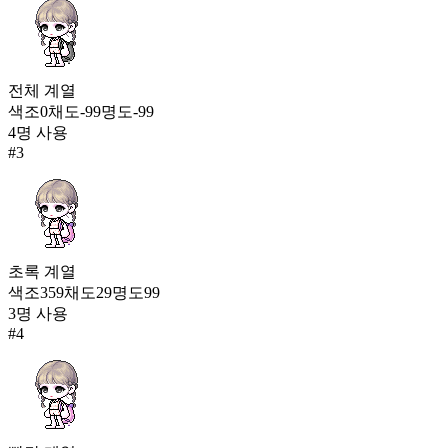
도원향
1,537
45
전체
계열
프룻 리프
색조
0
채도
-99
명도
-99
1,526
4
명 사용
46
#
3
와글와글 미니 몬스터 어택
1,510
초록
계열
색조
359
채도
29
명도
99
3
명 사용
#
4