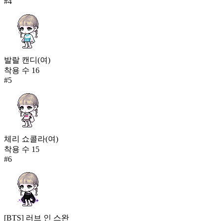
#
4
발랄 캔디(여)
착용 수
16
#
5
체리 쇼콜라(여)
착용 수
15
#
6
[BTS] 러브 인 스완