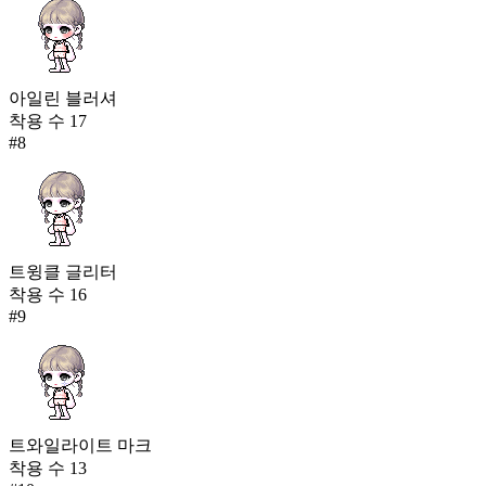
아일린 블러셔
착용 수
17
#
8
트윙클 글리터
착용 수
16
#
9
트와일라이트 마크
착용 수
13