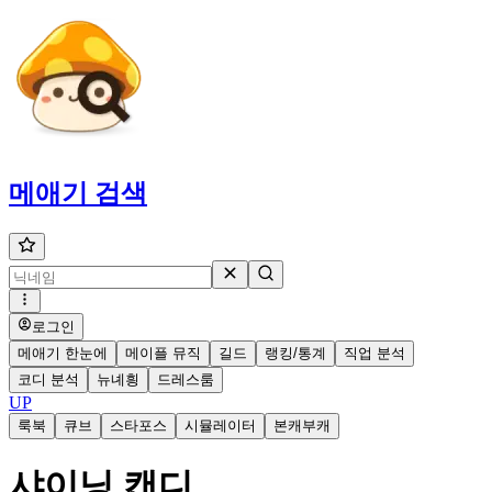
메애기
검색
로그인
메애기 한눈에
메이플 뮤직
길드
랭킹/통계
직업 분석
코디 분석
뉴녜힁
드레스룸
UP
룩북
큐브
스타포스
시뮬레이터
본캐부캐
샤이닝 캔디