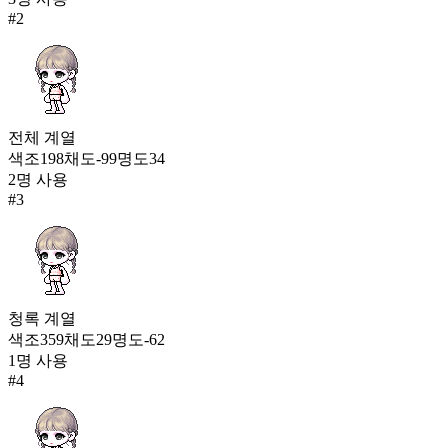
95
#
2
영혼의 지평선
827
96
리본 스트링 짐색
전체
계열
825
97
색조
198
채도
-99
명도
34
2
명 사용
창세의 힘
#
3
814
청록
계열
색조
359
채도
29
명도
-62
1
명 사용
#
4