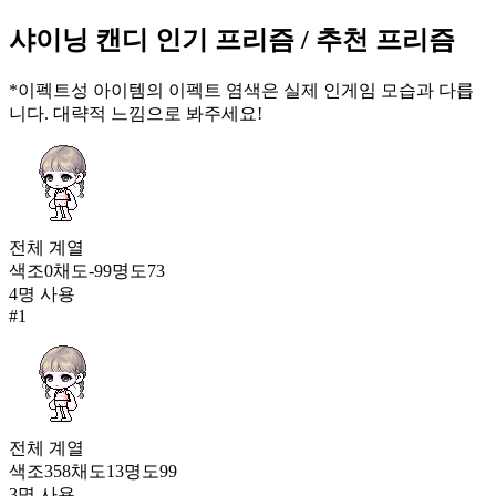
슈가파우더
샤이닝 캔디
인기 프리즘
/ 추천 프리즘
941
89
*이펙트성 아이템의 이펙트 염색은 실제 인게임 모습과 다릅
한여름밤 나비
니다. 대략적 느낌으로 봐주세요!
932
90
샤이닝 캔디
923
전체
계열
92
색조
0
채도
-99
명도
73
4
명 사용
푸른 하늘 은하수
#
1
918
93
매화도
863
94
전체
계열
악몽 경계
색조
358
채도
13
명도
99
862
3
명 사용