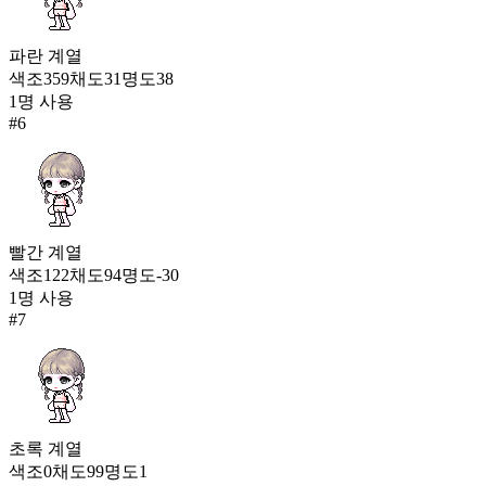
파란
계열
색조
359
채도
31
명도
38
1
명 사용
#
6
빨간
계열
색조
122
채도
94
명도
-30
1
명 사용
#
7
초록
계열
색조
0
채도
99
명도
1