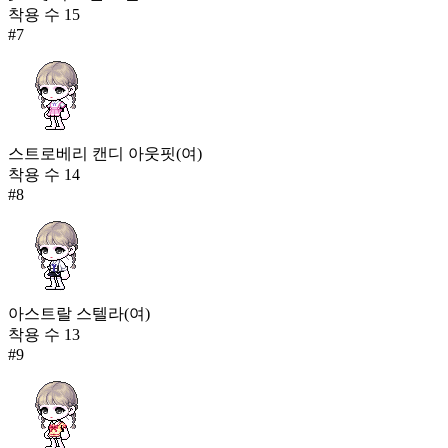
착용 수
15
#
7
스트로베리 캔디 아웃핏(여)
착용 수
14
#
8
아스트랄 스텔라(여)
착용 수
13
#
9