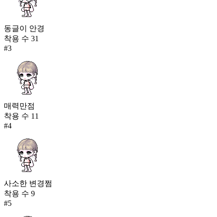
동글이 안경
착용 수
31
#
3
매력만점
착용 수
11
#
4
사소한 변경쩜
착용 수
9
#
5