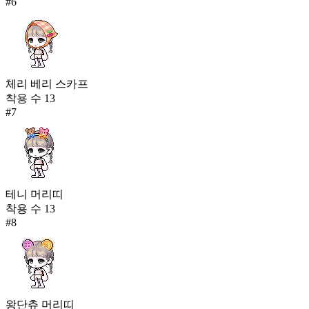
#
6
체리 베리 스카프
착용 수
13
#
7
테니 머리띠
착용 수
13
#
8
왕단츄 머리띠