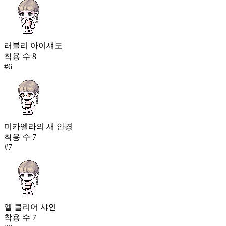
러블리 아이섀도
착용 수
8
#
6
미카엘라의 새 안경
착용 수
7
#
7
엘 클리어 샤인
착용 수
7