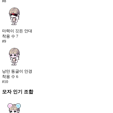
#
8
마력이 깃든 안대
착용 수
7
#
9
낭만 동글이 안경
착용 수
6
#
10
모자
인기 조합