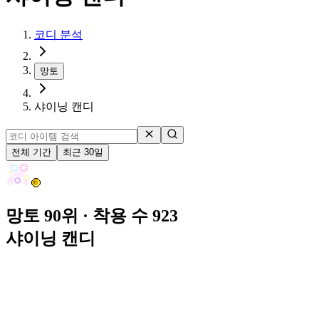
코디 분석
망토
샤이닝 캔디
전체 기간
최근 30일
망토 90위
· 착용 수 923
샤이닝 캔디