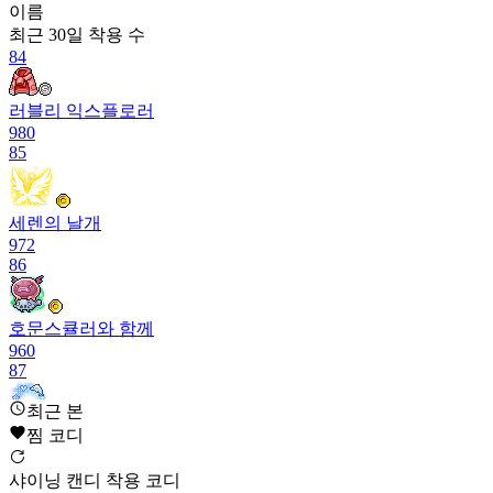
이름
최근 30일
착용 수
84
러블리 익스플로러
980
85
세렌의 날개
972
86
호문스큘러와 함께
960
87
최근 본
아쿠아 스플래시
찜 코디
943
88
샤이닝 캔디 착용 코디