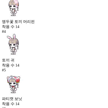
앵두꽃 토끼 머리핀
착용 수
14
#
4
토끼 귀
착용 수
14
#
5
파티캣 보닛
착용 수
14