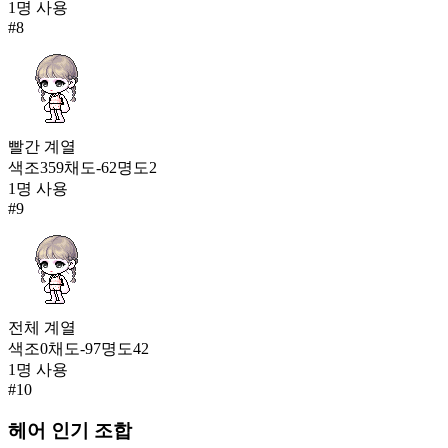
1
명 사용
#
8
빨간
계열
색조
359
채도
-62
명도
2
1
명 사용
#
9
전체
계열
색조
0
채도
-97
명도
42
1
명 사용
#
10
헤어
인기 조합