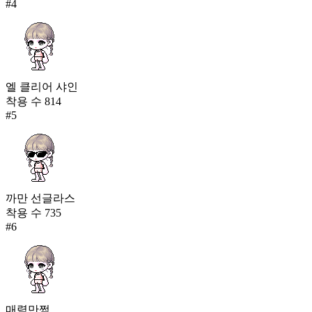
#
4
엘 클리어 샤인
착용 수
814
#
5
까만 선글라스
착용 수
735
#
6
매력만쩜