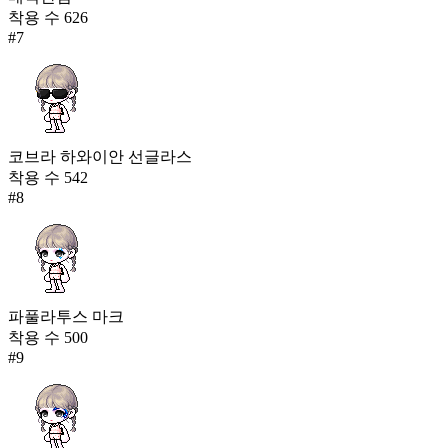
착용 수
626
#
7
코브라 하와이안 선글라스
착용 수
542
#
8
파풀라투스 마크
착용 수
500
#
9