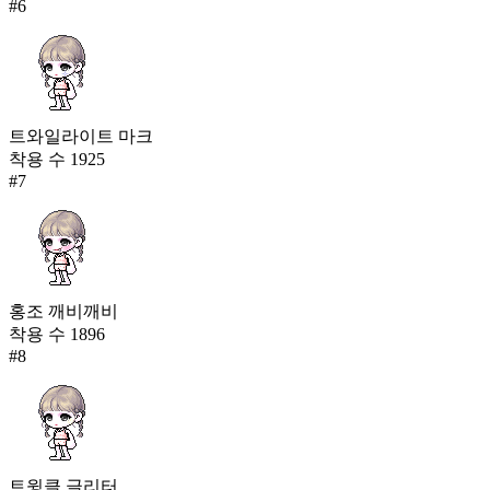
#
6
트와일라이트 마크
착용 수
1925
#
7
홍조 깨비깨비
착용 수
1896
#
8
트윙클 글리터