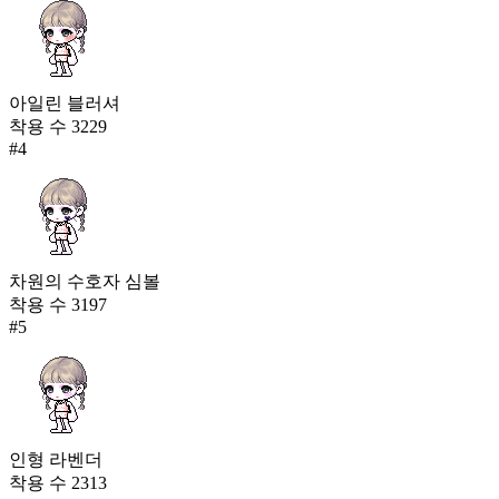
아일린 블러셔
착용 수
3229
#
4
차원의 수호자 심볼
착용 수
3197
#
5
인형 라벤더
착용 수
2313