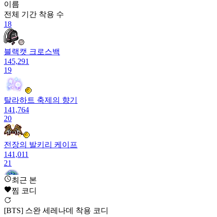
이름
전체 기간
착용 수
18
블랙캣 크로스백
145,291
19
탈라하트 축제의 향기
141,764
20
전장의 발키리 케이프
141,011
21
최근 본
찜 코디
신비한 숲속 반짝임
140,103
22
[BTS] 스완 세레나데 착용 코디