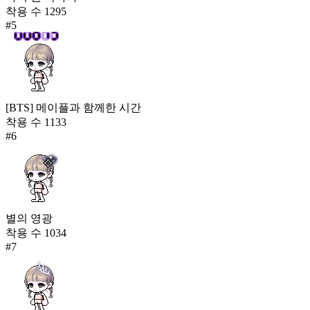
착용 수
1295
#
5
[BTS] 메이플과 함께한 시간
착용 수
1133
#
6
별의 영광
착용 수
1034
#
7