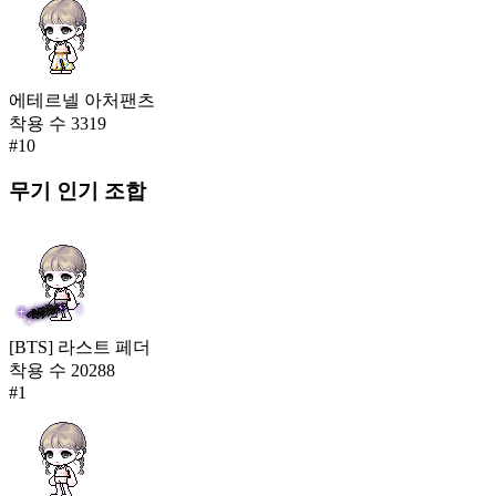
에테르넬 아처팬츠
착용 수
3319
#
10
무기
인기 조합
[BTS] 라스트 페더
착용 수
20288
#
1