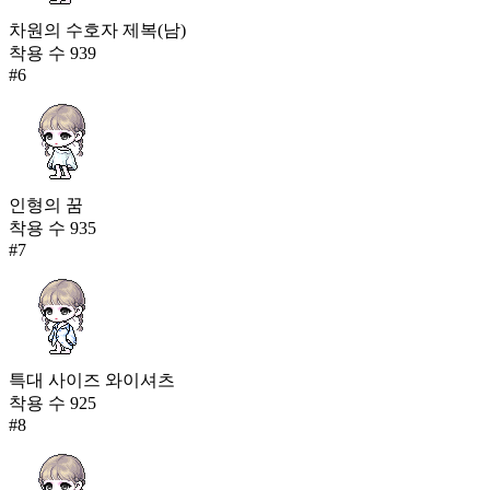
차원의 수호자 제복(남)
착용 수
939
#
6
인형의 꿈
착용 수
935
#
7
특대 사이즈 와이셔츠
착용 수
925
#
8