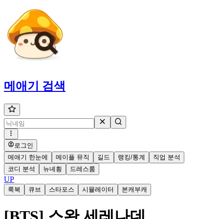
메애기
검색
로그인
메애기 한눈에
메이플 뮤직
길드
랭킹/통계
직업 분석
코디 분석
뉴녜힁
드레스룸
UP
룩북
큐브
스타포스
시뮬레이터
본캐부캐
[BTS] 스완 세레나데