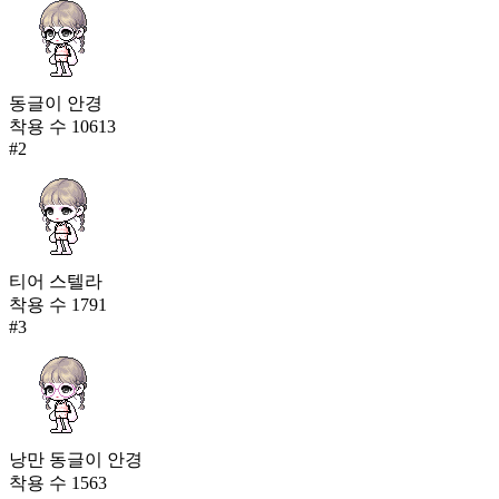
동글이 안경
착용 수
10613
#
2
티어 스텔라
착용 수
1791
#
3
낭만 동글이 안경
착용 수
1563