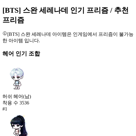
겨울나기 머플러
[BTS] 스완 세레나데
인기 프리즘
/ 추천
125,620
23
프리즘
솜 눈꽃
[BTS] 스완 세레나데
아이템은 인게임에서 프리즘이 불가능
123,311
한 아이템 입니다.
24
헤어
인기 조합
[BTS] 스완 세레나데
113,239
25
카링의 악기
109,268
26
허쉬 헤어(남)
착용 수
3536
새벽별 연회 케이프
#
1
106,450
27
프룻 리프
103,752