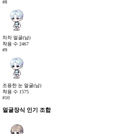
#
8
차차 얼굴(남)
착용 수
2467
#
9
조용한 눈 얼굴(남)
착용 수
1575
#
10
얼굴장식
인기 조합