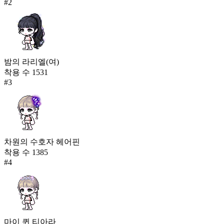
#
2
밤의 라리엘(여)
착용 수
1531
#
3
차원의 수호자 헤어핀
착용 수
1385
#
4
마이 퀸 티아라