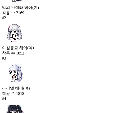
28
밤의 안젤라 헤어(여)
에버니아 케이프
착용 수
2169
101,723
#
2
29
스피릿 나인테일
96,749
30
아침등교 헤어(여)
아스트랄 케이프
착용 수
1852
93,589
#
3
라리엘 헤어(여)
착용 수
1818
#
4