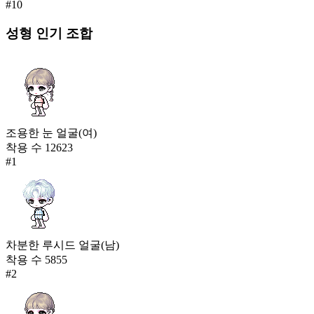
#
10
성형
인기 조합
조용한 눈 얼굴(여)
착용 수
12623
#
1
차분한 루시드 얼굴(남)
착용 수
5855
#
2