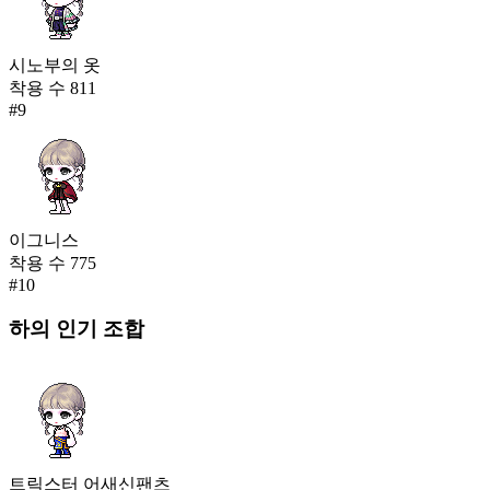
시노부의 옷
착용 수
811
#
9
이그니스
착용 수
775
#
10
하의
인기 조합
트릭스터 어새신팬츠