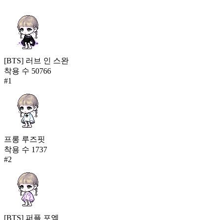
[BTS] 러브 인 스완
착용 수
50766
#
1
프롱 루즈핏
착용 수
1737
#
2
[BTS] 퍼플 포엠