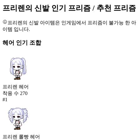
503
125
프리렌의 신발
인기 프리즘
/ 추천 프리즘
시크 화이트 스니커즈
프리렌의 신발
아이템은 인게임에서 프리즘이 불가능 한 아
497
이템 입니다.
126
헤어
인기 조합
프리렌의 신발
495
127
아쿠아 시스루 니삭스
491
127
프리렌 헤어
대왕 오징어 다리
착용 수
270
491
#
1
129
돌의 정령 장화
486
130
프리렌 롤빵 헤어
꽃구름 너울