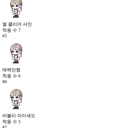
엘 클리어 샤인
착용 수
7
#
5
매력만쩜
착용 수
6
#
6
러블리 아이섀도
착용 수
5
#
7