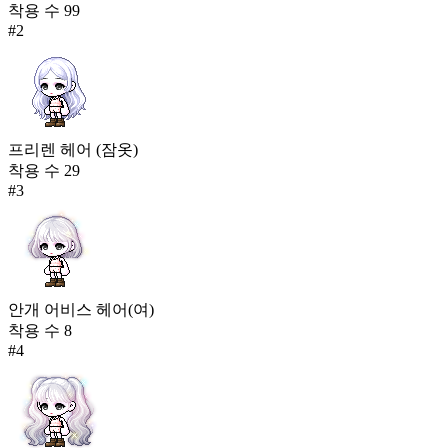
착용 수
99
485
#
2
131
별하늘 꽃술
481
132
듄켈 슈즈
프리렌 헤어 (잠옷)
475
착용 수
29
#
3
안개 어비스 헤어(여)
착용 수
8
#
4