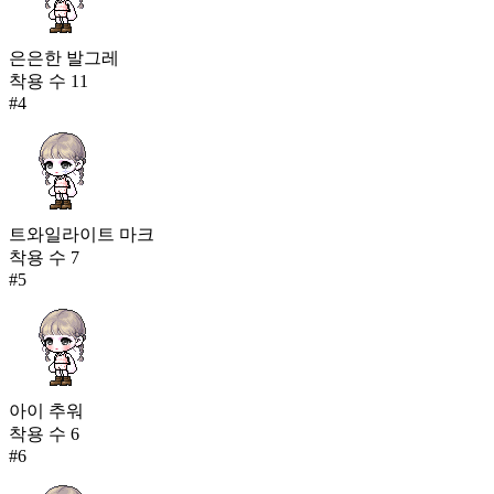
은은한 발그레
착용 수
11
#
4
트와일라이트 마크
착용 수
7
#
5
아이 추워
착용 수
6
#
6