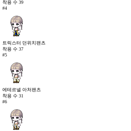
착용 수
39
#
4
트릭스터 던위치팬츠
착용 수
37
#
5
에테르넬 아처팬츠
착용 수
31
#
6