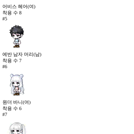
어비스 헤어(여)
착용 수
8
#
5
에반 남자 머리(남)
착용 수
7
#
6
원더 바니(여)
착용 수
6
#
7