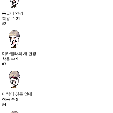
동글이 안경
착용 수
21
#
2
미카엘라의 새 안경
착용 수
9
#
3
마력이 깃든 안대
착용 수
9
#
4