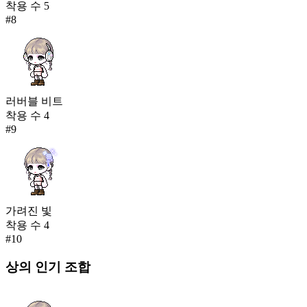
착용 수
5
#
8
러버블 비트
착용 수
4
#
9
가려진 빛
착용 수
4
#
10
상의
인기 조합