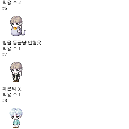
착용 수
2
#
6
방울 동글냥 인형옷
착용 수
1
#
7
페른의 옷
착용 수
1
#
8