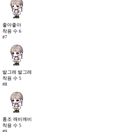
좋아좋아
착용 수
6
#
7
발그레 발그레
착용 수
5
#
8
홍조 깨비깨비
착용 수
5
#
9