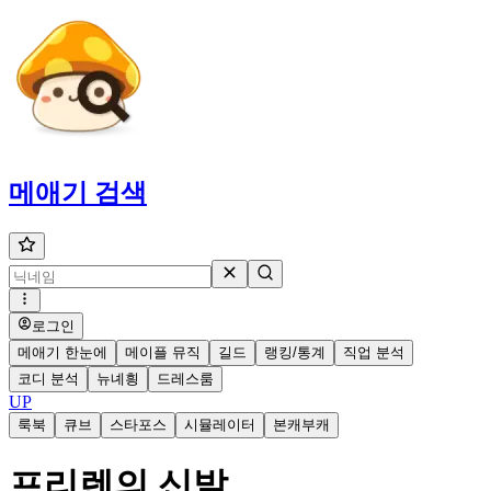
메애기
검색
로그인
메애기 한눈에
메이플 뮤직
길드
랭킹/통계
직업 분석
코디 분석
뉴녜힁
드레스룸
UP
룩북
큐브
스타포스
시뮬레이터
본캐부캐
프리렌의 신발