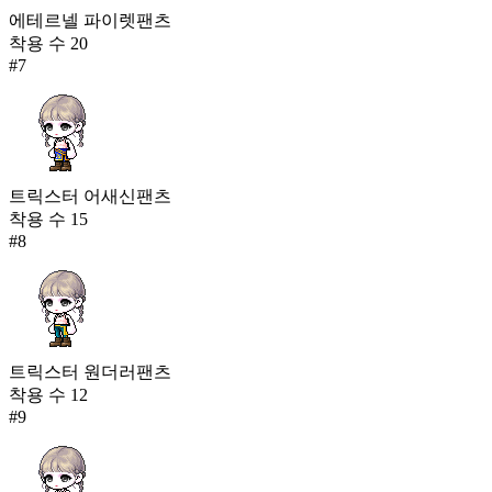
에테르넬 파이렛팬츠
착용 수
20
#
7
트릭스터 어새신팬츠
착용 수
15
#
8
트릭스터 원더러팬츠
착용 수
12
#
9