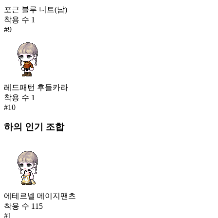
포근 블루 니트(남)
착용 수
1
#
9
레드패턴 후들카라
착용 수
1
#
10
하의
인기 조합
에테르넬 메이지팬츠
착용 수
115
#
1