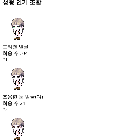
성형
인기 조합
프리렌 얼굴
착용 수
304
#
1
조용한 눈 얼굴(여)
착용 수
24
#
2