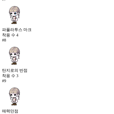
파풀라투스 마크
착용 수
4
#
8
탄지로의 반점
착용 수
3
#
9
매력만점