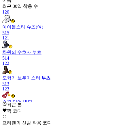
이름
최근 30일
착용 수
120
아이돌스타 슈즈(여)
515
121
차원의 수호자 부츠
514
122
모험가 보우마스터 부츠
513
123
스윗 디어 발찌
최근 본
510
찜 코디
124
프리렌의 신발 착용 코디
모험가 히어로 부츠