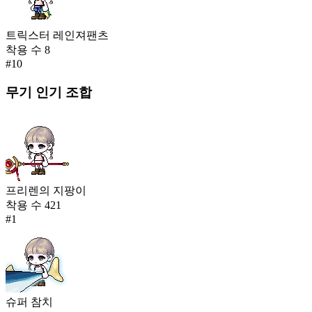
트릭스터 레인져팬츠
착용 수
8
#
10
무기
인기 조합
프리렌의 지팡이
착용 수
421
#
1
슈퍼 참치