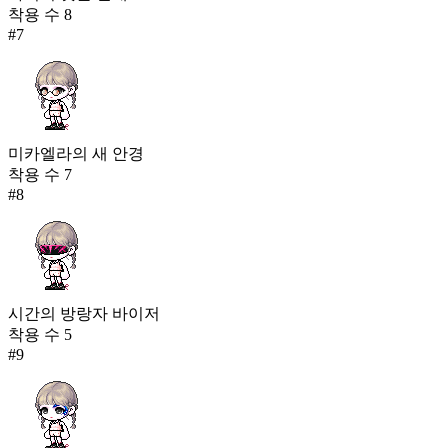
착용 수
8
#
7
미카엘라의 새 안경
착용 수
7
#
8
시간의 방랑자 바이저
착용 수
5
#
9