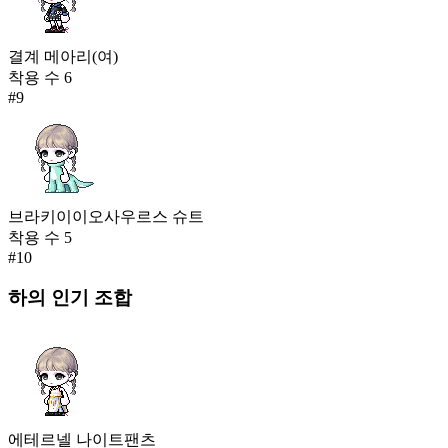
결계 메아리(여)
착용 수
6
#
9
브라키이이오사우르스 슈트
착용 수
5
#
10
하의
인기 조합
에테르넬 나이트팬츠