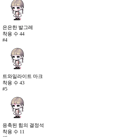
은은한 발그레
착용 수
44
#
4
트와일라이트 마크
착용 수
43
#
5
응축된 힘의 결정석
착용 수
11