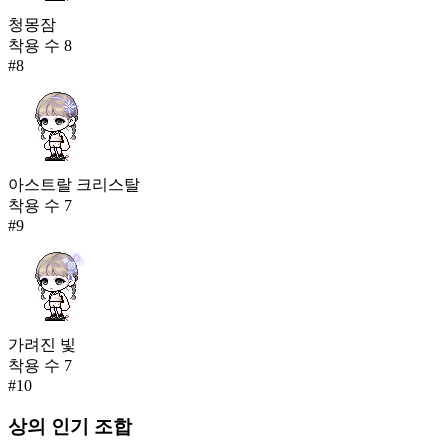
청몽잠
착용 수
8
#
8
아스트랄 크리스탈
착용 수
7
#
9
가려진 빛
착용 수
7
#
10
상의
인기 조합