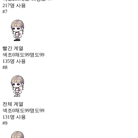
217
명 사용
#
7
빨간
계열
색조
0
채도
99
명도
99
135
명 사용
#
8
전체
계열
색조
0
채도
99
명도
99
131
명 사용
#
9