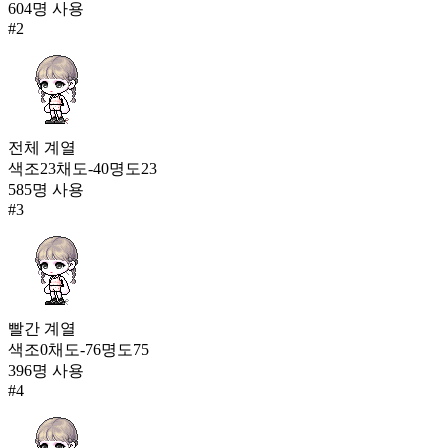
1,428
604
명 사용
47
#
2
빅토리안 니삭스
1,379
48
정령의 발걸음
전체
계열
1,332
색조
23
채도
-40
명도
23
49
585
명 사용
기사단화
#
3
1,305
빨간
계열
색조
0
채도
-76
명도
75
396
명 사용
#
4