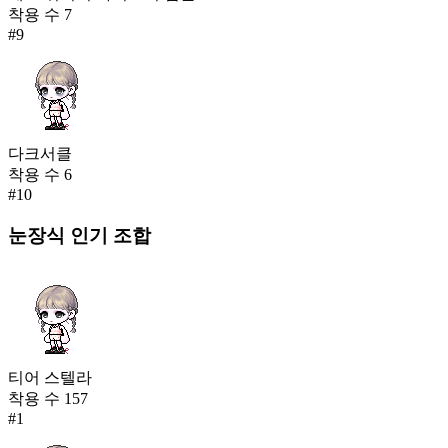
착용 수
7
#
9
다크서클
착용 수
6
#
10
눈장식
인기 조합
티어 스텔라
착용 수
157
#
1