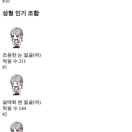
#
10
성형
인기 조합
조용한 눈 얼굴(여)
착용 수
211
#
1
설매화 렌 얼굴(여)
착용 수
144
#
2