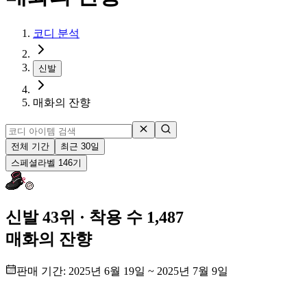
코디 분석
신발
매화의 잔향
전체 기간
최근 30일
스페셜
라벨
146
기
신발 43위
· 착용 수 1,487
매화의 잔향
판매 기간:
2025년 6월 19일
~
2025년 7월 9일