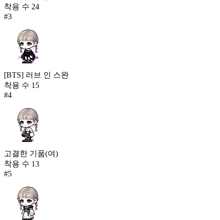
착용 수
24
#
3
[BTS] 러브 인 스완
착용 수
15
#
4
고결한 기품(여)
착용 수
13
#
5