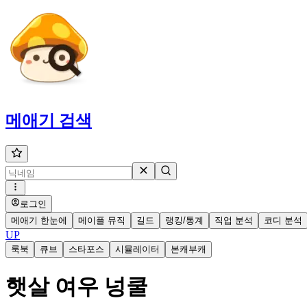
메애기
검색
로그인
메애기 한눈에
메이플 뮤직
길드
랭킹/통계
직업 분석
코디 분석
UP
룩북
큐브
스타포스
시뮬레이터
본캐부캐
햇살 여우 넝쿨