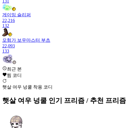
131
게이밍 슬리퍼
22,216
132
모험가 보우마스터 부츠
22,093
133
샤이닝 문워크
최근 본
21,913
찜 코디
134
햇살 여우 넝쿨 착용 코디
탄지로의 신발
21,889
햇살 여우 넝쿨
인기 프리즘
/ 추천 프리즘
135
스푸키 팔로워
21,828
136