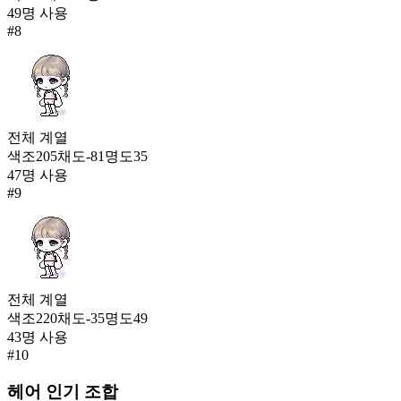
49
명 사용
#
8
전체
계열
색조
205
채도
-81
명도
35
47
명 사용
#
9
전체
계열
색조
220
채도
-35
명도
49
43
명 사용
#
10
헤어
인기 조합