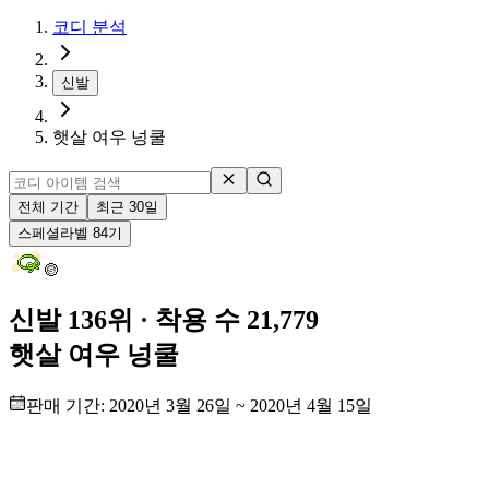
코디 분석
신발
햇살 여우 넝쿨
전체 기간
최근 30일
스페셜
라벨
84
기
신발 136위
· 착용 수 21,779
햇살 여우 넝쿨
판매 기간:
2020년 3월 26일
~
2020년 4월 15일