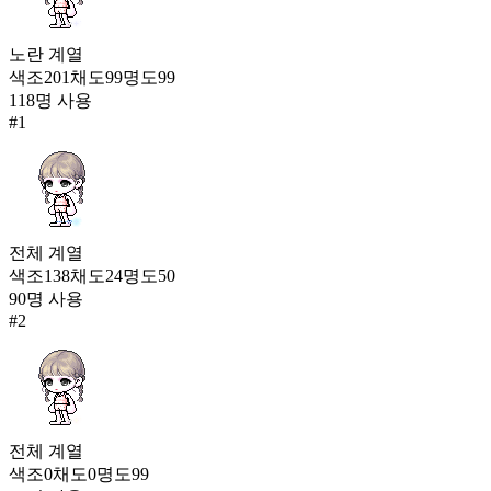
햇살 여우 넝쿨
21,779
노란
계열
137
색조
201
채도
99
명도
99
118
명 사용
화이트 우르스 슬리퍼
#
1
21,742
138
텐겐의 신발
21,696
139
전체
계열
색조
138
채도
24
명도
50
새벽 여운(여)
90
명 사용
21,600
140
#
2
따뜻한 가을 단화(여)
21,510
141
찬란한 흉성 슈즈
전체
계열
21,051
색조
0
채도
0
명도
99
142