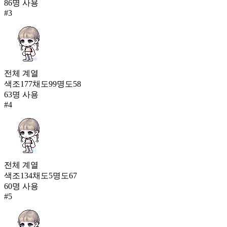
86
명 사용
#
3
앱솔랩스 나이트슈즈
20,726
전체
계열
색조
177
채도
99
명도
58
63
명 사용
#
4
전체
계열
색조
134
채도
5
명도
67
60
명 사용
#
5