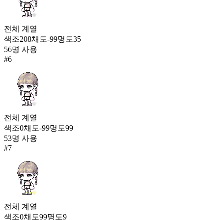
전체
계열
색조
208
채도
-99
명도
35
56
명 사용
#
6
전체
계열
색조
0
채도
-99
명도
99
53
명 사용
#
7
전체
계열
색조
0
채도
99
명도
9