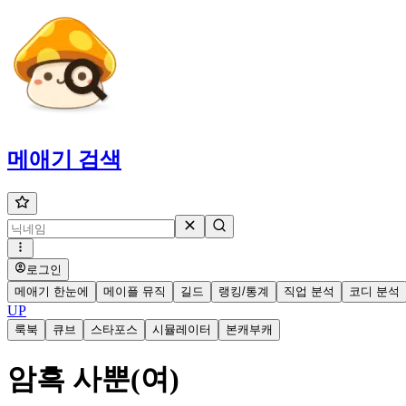
메애기
검색
로그인
메애기 한눈에
메이플 뮤직
길드
랭킹/통계
직업 분석
코디 분석
UP
룩북
큐브
스타포스
시뮬레이터
본캐부캐
암흑 사뿐(여)