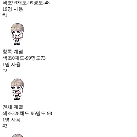
195
색조
99
채도
-99
명도
-48
19
명 사용
시노 여우발
#
1
14,029
196
러버블 스텝
13,985
197
청록
계열
색조
0
채도
-99
명도
73
빅토리아컵 해적팀 운동화
1
명 사용
13,664
198
#
2
백곰 주인장 구두
13,661
199
모험가 팔라딘 부츠
전체
계열
13,575
색조
328
채도
-96
명도
-98
200
1
명 사용
#
3
영웅 메르세데스 슈즈(여)
13,484