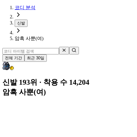
코디 분석
신발
암흑 사뿐(여)
전체 기간
최근 30일
신발 193위
· 착용 수 14,204
암흑 사뿐(여)