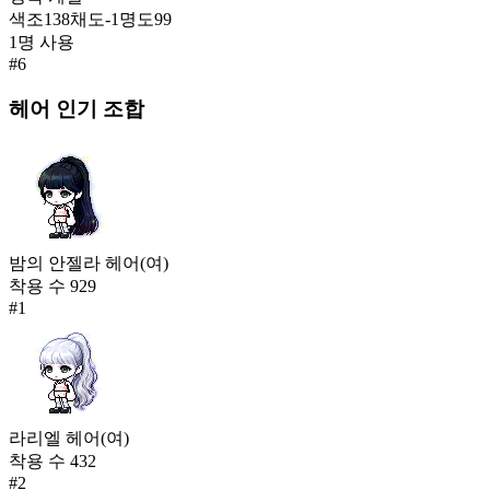
색조
138
채도
-1
명도
99
1
명 사용
#
6
헤어
인기 조합
밤의 안젤라 헤어(여)
착용 수
929
#
1
라리엘 헤어(여)
착용 수
432
#
2