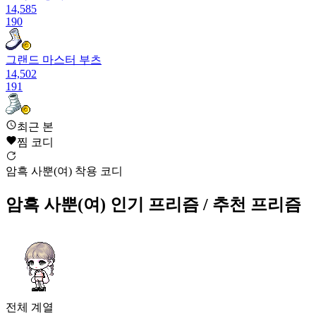
14,585
190
그랜드 마스터 부츠
14,502
191
이쪽 깁스
최근 본
14,457
찜 코디
192
암흑 사뿐(여) 착용 코디
매니저 리본구두
14,221
암흑 사뿐(여)
인기 프리즘
/ 추천 프리즘
193
황금 별 구두(여)
14,204
193
암흑 사뿐(여)
14,204
전체
계열