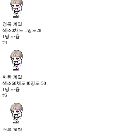
청록
계열
색조
0
채도
-1
명도
28
1
명 사용
#
4
파란
계열
색조
68
채도
48
명도
-58
1
명 사용
#
5
청록
계열